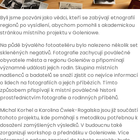
Byli jsme pozváni jako vědci, kteří se zabývají etnografií
regionů po vysídlení, abychom pomohli s akademickou
stránkou místního projektu v Goleniowe.
Na půdě bývalého fotoateliéru bylo nalezeno několik set
skleněných negativů. Fotografie zachycují poválečné
obyvatele města a regionu Goleniów a připomínají
významné události jejich rodin. Skupina místních
nadšenců a badatelů se snaží zjistit co nejvíce informací
o lidech na fotografiích a jejich příbězích. Tímto
způsobem přispívají k místní poválečné historii
prostřednictvím fotografie a rodinných příběhů.
Michal Korhel a Karolina Ćwiek-Rogalska jsou již součástí
tohoto projektu, kde pomáhají s metodikou potřebnou k
dosažení zamýšlených výsledků. V budoucnu také
zorganizují workshop a přednášku v Goleniowie. Více