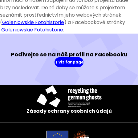
informací o našem zapojení do tohoto projektu bude
brzy následovat. Do té doby se můžete s projektem
seznámit prostřednictvím jeho webových stránek
(
Goleniowskie Fotohistorie
) a Facebookové stránky
Goleniowskie Fotohistorie
.
Podívejte se na náš profil na Facebooku
viz fanpage
(v
novém
okně)
Zásady ochrany osobních údajů