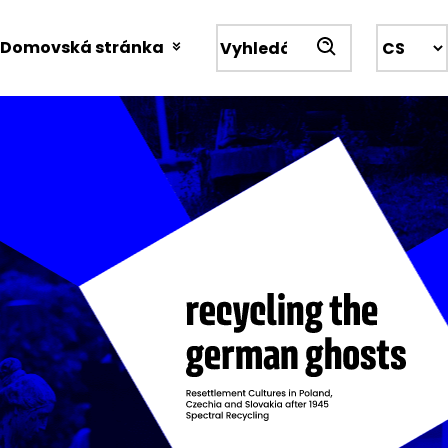
Przejdź
do
Domovská stránka
Wyszukiwarka
treści