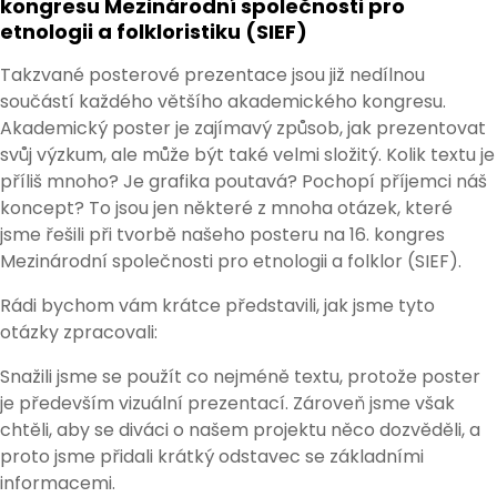
kongresu Mezinárodní společnosti pro
etnologii a folkloristiku (SIEF)
Takzvané posterové prezentace jsou již nedílnou
součástí každého většího akademického kongresu.
Akademický poster je zajímavý způsob, jak prezentovat
svůj výzkum, ale může být také velmi složitý. Kolik textu je
příliš mnoho? Je grafika poutavá? Pochopí příjemci náš
koncept? To jsou jen některé z mnoha otázek, které
jsme řešili při tvorbě našeho posteru na 16. kongres
Mezinárodní společnosti pro etnologii a folklor (SIEF).
Rádi bychom vám krátce představili, jak jsme tyto
otázky zpracovali:
Snažili jsme se použít co nejméně textu, protože poster
je především vizuální prezentací. Zároveň jsme však
chtěli, aby se diváci o našem projektu něco dozvěděli, a
proto jsme přidali krátký odstavec se základními
informacemi.