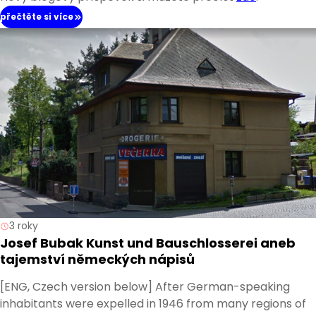
přečtěte si více
3 roky
Josef Bubak Kunst und Bauschlosserei aneb
tajemství německých nápisů
[ENG, Czech version below] After German-speaking
inhabitants were expelled in 1946 from many regions of