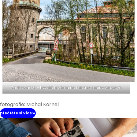
Zauhlovačka – bývalá továrna na koberce rodiny Ginzkeyů
fotografie: Michal Korhel
přečtěte si více