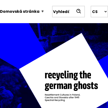
Przejdź
do
Domovská stránka
Wyszukiwarka
treści