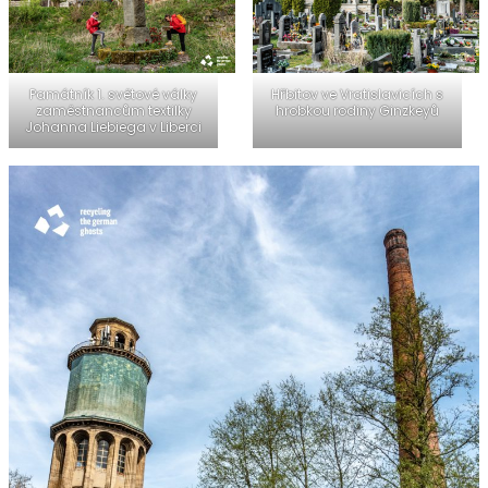
Památník 1. světové války
Hřbitov ve Vratislavicích s
zaměstnancům textilky
hrobkou rodiny Ginzkeyů
Johanna Liebiega v Liberci