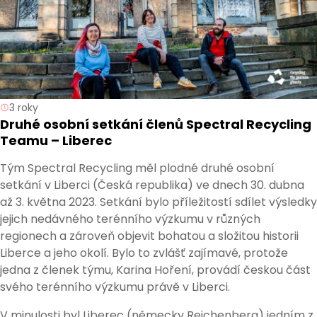
3 roky
Druhé osobní setkání členů Spectral Recycling
Teamu – Liberec
Tým Spectral Recycling měl plodné druhé osobní
setkání v Liberci (Česká republika) ve dnech 30. dubna
až 3. května 2023. Setkání bylo příležitostí sdílet výsledky
jejich nedávného terénního výzkumu v různých
regionech a zároveň objevit bohatou a složitou historii
Liberce a jeho okolí. Bylo to zvlášť zajímavé, protože
jedna z členek týmu, Karina Hoření, provádí českou část
svého terénního výzkumu právě v Liberci.
V minulosti byl Liberec (německy Reichenberg) jedním z