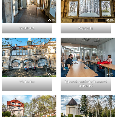
Waldvilla
Waldvilla
Waldvilla
Týmové setkání v liberecké
knihovně