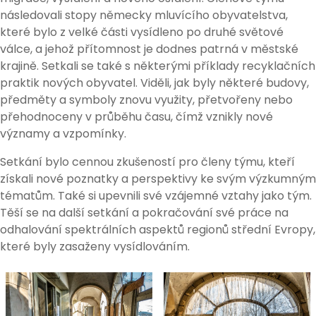
následovali stopy německy mluvícího obyvatelstva,
které bylo z velké části vysídleno po druhé světové
válce, a jehož přítomnost je dodnes patrná v městské
krajině. Setkali se také s některými příklady recyklačních
praktik nových obyvatel. Viděli, jak byly některé budovy,
předměty a symboly znovu využity, přetvořeny nebo
přehodnoceny v průběhu času, čímž vznikly nové
významy a vzpomínky.
Setkání bylo cennou zkušeností pro členy týmu, kteří
získali nové poznatky a perspektivy ke svým výzkumným
tématům. Také si upevnili své vzájemné vztahy jako tým.
Těší se na další setkání a pokračování své práce na
odhalování spektrálních aspektů regionů střední Evropy,
které byly zasaženy vysídlováním.