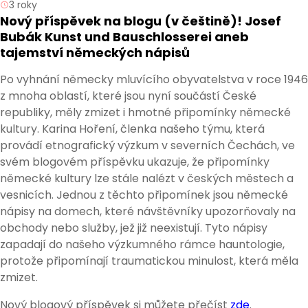
3 roky
Nový příspěvek na blogu (v češtině)! Josef
Bubák Kunst und Bauschlosserei aneb
tajemství německých nápisů
Po vyhnání německy mluvícího obyvatelstva v roce 1946
z mnoha oblastí, které jsou nyní součástí České
republiky, měly zmizet i hmotné připomínky německé
kultury. Karina Hoření, členka našeho týmu, která
provádí etnografický výzkum v severních Čechách, ve
svém blogovém příspěvku ukazuje, že připomínky
německé kultury lze stále nalézt v českých městech a
vesnicích. Jednou z těchto připomínek jsou německé
nápisy na domech, které návštěvníky upozorňovaly na
obchody nebo služby, jež již neexistují. Tyto nápisy
zapadají do našeho výzkumného rámce hauntologie,
protože připomínají traumatickou minulost, která měla
zmizet.
Nový blogový příspěvek si můžete přečíst
zde
.