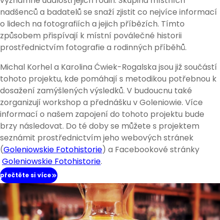
významné události jejich rodin. Skupina místních
nadšenců a badatelů se snaží zjistit co nejvíce informací
o lidech na fotografiích a jejich příbězích. Tímto
způsobem přispívají k místní poválečné historii
prostřednictvím fotografie a rodinných příběhů.
Michal Korhel a Karolina Ćwiek-Rogalska jsou již součástí
tohoto projektu, kde pomáhají s metodikou potřebnou k
dosažení zamýšlených výsledků. V budoucnu také
zorganizují workshop a přednášku v Goleniowie. Více
informací o našem zapojení do tohoto projektu bude
brzy následovat. Do té doby se můžete s projektem
seznámit prostřednictvím jeho webových stránek
(
Goleniowskie Fotohistorie
) a Facebookové stránky
Goleniowskie Fotohistorie
.
přečtěte si více