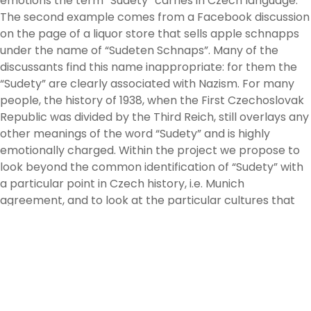
emotions the term “Sudety” carries in Czech language.
The second example comes from a Facebook discussion
on the page of a liquor store that sells apple schnapps
under the name of “Sudeten Schnaps”. Many of the
discussants find this name inappropriate: for them the
“Sudety” are clearly associated with Nazism. For many
people, the history of 1938, when the First Czechoslovak
Republic was divided by the Third Reich, still overlays any
other meanings of the word “Sudety” and is highly
emotionally charged. Within the project we propose to
look beyond the common identification of “Sudety” with
a particular point in Czech history, i.e. Munich
agreement, and to look at the particular cultures that
emerged there post-1945.
přečtěte si více
Stránkování
Předchozí
1
…
3
4
Sprawdź innych autorów
příspěvků
Angelika Zanki
reddog