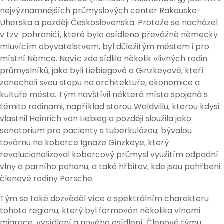
nejvýznamnějších průmyslových center Rakousko-
Uherska a později Československa. Protože se nacházel
v tzv. pohraničí, které bylo osídleno převážně německy
mluvícím obyvatelstvem, byl důležitým městem i pro
místní Němce. Navíc zde sídlilo několik vlivných rodin
průmyslníků, jako byli Liebiegové a Ginzkeyové, kteří
zanechali svou stopu na architektuře, ekonomice a
kultuře města. Tým navštívil některá místa spojená s
těmito rodinami, například starou Waldvillu, kterou kdysi
vlastnil Heinrich von Liebieg a později sloužila jako
sanatorium pro pacienty s tuberkulózou; bývalou
továrnu na koberce Ignaze Ginzkeye, který
revolucionalizoval kobercový průmysl využitím odpadní
vlny a parního pohonu; a také hřbitov, kde jsou pohřbeni
členové rodiny Porsche.
Tým se také dozvěděl více o spektrálním charakteru
tohoto regionu, který byl formován několika vlnami
migrace, vysídlení a nového osídlení. Členové týmu