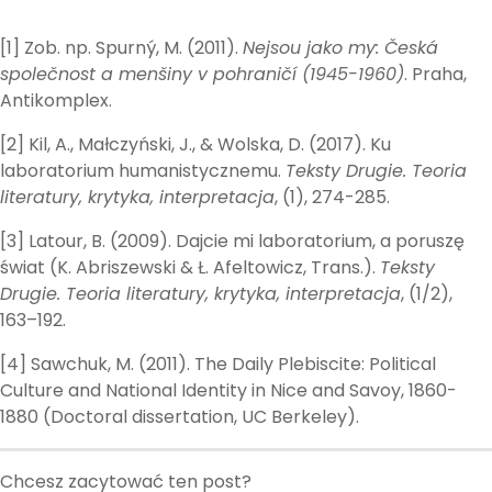
[1] Zob. np. Spurný, M. (2011).
Nejsou jako my: Česká
společnost a menšiny v pohraničí (1945-1960)
. Praha,
Antikomplex.
[2] Kil, A., Małczyński, J., & Wolska, D. (2017). Ku
laboratorium humanistycznemu.
Teksty Drugie. Teoria
literatury, krytyka, interpretacja
, (1), 274-285.
[3] Latour, B. (2009). Dajcie mi laboratorium, a poruszę
świat (K. Abriszewski & Ł. Afeltowicz, Trans.).
Teksty
Drugie. Teoria literatury, krytyka, interpretacja
, (1/2),
163–192.
[4] Sawchuk, M. (2011). The Daily Plebiscite: Political
Culture and National Identity in Nice and Savoy, 1860-
1880 (Doctoral dissertation, UC Berkeley).
Chcesz zacytować ten post?