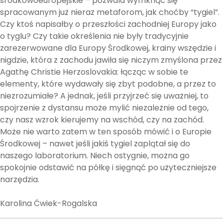
środkowoeuropejskie – pozwala wymknąć się
spracowanym już nieraz metaforom, jak choćby “tygiel”.
Czy ktoś napisałby o przeszłości zachodniej Europy jako
o tyglu? Czy takie określenia nie były tradycyjnie
zarezerwowane dla Europy Środkowej, krainy wszędzie i
nigdzie, która z zachodu jawiła się niczym zmyślona przez
Agathę Christie Herzoslovakia: łącząc w sobie te
elementy, które wydawały się zbyt podobne, a przez to
niezrozumiałe? A jednak, jeśli przyjrzeć się uważniej, to
spojrzenie z dystansu może mylić niezależnie od tego,
czy nasz wzrok kierujemy na wschód, czy na zachód.
Może nie warto zatem w ten sposób mówić i o Europie
Środkowej – nawet jeśli jakiś tygiel zaplątał się do
naszego laboratorium. Niech ostygnie, można go
spokojnie odstawić na półkę i sięgnąć po użyteczniejsze
narzędzia.
Karolina Ćwiek-Rogalska