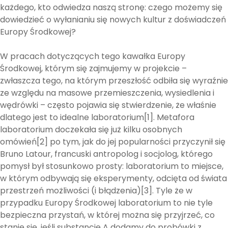
każdego, kto odwiedza naszą stronę: czego możemy się
dowiedzieć o wyłanianiu się nowych kultur z doświadczeń
Europy Środkowej?
W pracach dotyczących tego kawałka Europy
Środkowej, którym się zajmujemy w projekcie –
zwłaszcza tego, na którym przeszłość odbiła się wyraźnie
ze względu na masowe przemieszczenia, wysiedlenia i
wędrówki – często pojawia się stwierdzenie, że właśnie
dlatego jest to idealne laboratorium[1]. Metafora
laboratorium doczekała się już kilku osobnych
omówień[2] po tym, jak do jej popularności przyczynił się
Bruno Latour, francuski antropolog i socjolog, którego
pomysł był stosunkowo prosty: laboratorium to miejsce,
w którym odbywają się eksperymenty, odcięta od świata
przestrzeń możliwości (i błądzenia)[3]. Tyle że w
przypadku Europy Środkowej laboratorium to nie tyle
bezpieczna przystań, w której można się przyjrzeć, co
stanie się, jeśli substancję A dodamy do probówki z