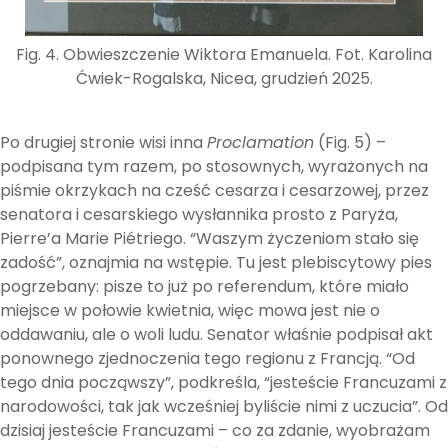
Fig. 4. Obwieszczenie Wiktora Emanuela. Fot. Karolina
Ćwiek-Rogalska, Nicea, grudzień 2025.
Po drugiej stronie wisi inna
Proclamation
(Fig. 5) –
podpisana tym razem, po stosownych, wyrażonych na
piśmie okrzykach na cześć cesarza i cesarzowej, przez
senatora i cesarskiego wysłannika prosto z Paryża,
Pierre’a Marie Piétriego. “Waszym życzeniom stało się
zadość”, oznajmia na wstępie. Tu jest plebiscytowy pies
pogrzebany: pisze to już po referendum, które miało
miejsce w połowie kwietnia, więc mowa jest nie o
oddawaniu, ale o woli ludu. Senator właśnie podpisał akt
ponownego zjednoczenia tego regionu z Francją. “Od
tego dnia począwszy”, podkreśla, “jesteście Francuzami z
narodowości, tak jak wcześniej byliście nimi z uczucia”. Od
dzisiaj jesteście Francuzami – co za zdanie, wyobrażam