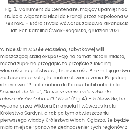
Fig. 3. Monument du Centenaire, mający upamiętniać
stulecie włączenia Nicei do Francji przez Napoleona w
1793 roku – które trwało wówczas zaledwie kilkanaście
lat. Fot. Karolina Ćwiek-Rogalska, grudzień 2025.
W nicejskim
Musée Masséna
, zabytkowej willi
mieszczącej stałą ekspozycję na temat historii miasta,
można zupełnie przegapić to przejście z lokalnej
włoskości na państwową francuskość. Prezentują je dwa
zestawione ze sobą formalne obwieszczenia. Po jednej
stronie wisi “Proclamation du Roi aux habitants de la
Savoie et de Nice”,
Obwieszczenie królewskie do
mieszkańców Sabaudii i Nicei
(Fig. 4) – królewskie, bo
wydane przez Wiktora Emanuela II, wówczas króla
Królestwa Sardynii, a rok po tym obwieszczeniu
pierwszego władcy Królestwa Włoch. Ogłasza, że będzie
miało miejsce “ponowne zjednoczenie” tych regionów z