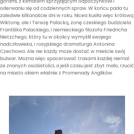
górami, z klimatem sprzyjającym odpoczynkowi i
oderwaniu się od codziennych spraw. W końcu pada tu
zaledwie kilkanaście dni w roku. Nicea kusiła więc królową
Wiktorię, ale i Terezę Palacką, żonę czeskiego budziciela
Františka Palackiego, i niemieckiego filozofa Friedricha
Nietzchego, który tu w okolicy wymyślił swojego
nadczłowieka, i rosyjskiego dramaturga Antonina
Czechowa. Ale nie każdy może dostać w mieście swój
bulwar. Można więc spacerować trasami każdej niemal
ze znanych osobistości, a jeśli czasu jest zbyt mało, rzucić
na miasto okiem właśnie z Promenady Anglików.