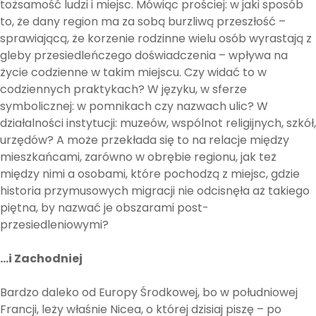
tożsamość ludzi i miejsc. Mówiąc prościej: w jaki sposób
to, że dany region ma za sobą burzliwą przeszłość –
sprawiającą, że korzenie rodzinne wielu osób wyrastają z
gleby przesiedleńczego doświadczenia – wpływa na
życie codzienne w takim miejscu. Czy widać to w
codziennych praktykach? W języku, w sferze
symbolicznej: w pomnikach czy nazwach ulic? W
działalności instytucji: muzeów, wspólnot religijnych, szkół,
urzędów? A może przekłada się to na relacje między
mieszkańcami, zarówno w obrębie regionu, jak też
między nimi a osobami, które pochodzą z miejsc, gdzie
historia przymusowych migracji nie odcisnęła aż takiego
piętna, by nazwać je obszarami post-
przesiedleniowymi?
…i Zachodniej
Bardzo daleko od Europy Środkowej, bo w południowej
Francji, leży właśnie Nicea, o której dzisiaj piszę – po