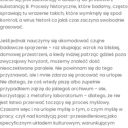
substancją B. Procesy historyczne, które badamy, często
sprawiają tu wrażenie takich, które wymknęły się spod
kontroli, a wirus historii co jakiś czas zaczyna swobodnie
grasować.
Jeśli jednak nauczymy się akomodować czujne
badawcze spojrzenie – raz skupiając wzrok na bliskiej,
domowej przestrzeni, a kiedy indziej patrząc gdzieś poza
zwyczajowy horyzont, możemy znaleźć dość
nieoczekiwane paralele. Nie powinnam się do tego
przyznawać, ale i mnie zdarza się pracować na urlopie.
Nie dlatego, że coś wtedy piszę albo zupełnie
przypadkiem zajrzę do jakiegoś archiwum – ale,
korzystając z metafory laboratorium – dlatego, że nie
jest łatwo przerwać toczący się proces myślowy.
Czasami więc i na urlopie myślę o tym, o czym myślę w
pracy: czyli nad kondycją post-przesiedleniową jako
specyficznym układem kulturowym, warunkującym