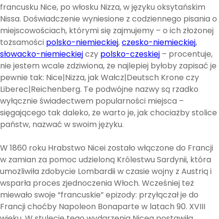
francusku Nice, po włosku Nizza, w języku oksytańskim
Nissa. Doświadczenie wyniesione z codziennego pisania o
miejscowościach, którymi się zajmujemy – o ich złożonej
tożsamości
polsko-niemieckiej
,
czesko-niemieckiej
,
słowacko-niemieckiej
czy
polsko-czeskiej
– procentuje,
nie jestem wcale zdziwiona, że najlepiej byłoby zapisać je
pewnie tak: Nice|Nizza, jak Wałcz|Deutsch Krone czy
Liberec|Reichenberg. Te podwójne nazwy są rzadko
wyłącznie świadectwem popularności miejsca –
sięgającego tak daleko, że warto je, jak chociażby stolice
państw, nazwać w swoim języku.
W 1860 roku Hrabstwo Nicei zostało włączone do Francji
w zamian za pomoc udzieloną Królestwu Sardynii, która
umożliwiła zdobycie Lombardii w czasie wojny z Austrią i
wsparła proces zjednoczenia Włoch. Wcześniej też
miewało swoje “francuskie” epizody: przyłączał je do
Francji choćby Napoleon Bonaparte w latach 90. XVIII
wieku. W stulecie tego wydarzenia Nicea postawiła