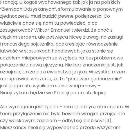
Francją. U kogoś wychowanego tak jak ja na polskich
“Ziemiach Odzyskanych”, sformułowanie o ponownym
zjednoczeniu musi budzić pewne podejrzenia. Co
właściwie chce się nam tu powiedzieć, a co
zasugerować? Wiktor Emanuel twierdzi, że choć z
ciężkim sercem, ale poświęca Niceę z uwagi na zasługi
francuskiego sojusznika, podkreślając równocześnie
łatwość w stosunkach handlowych, jaka stanie się
udziałem miejscowych ze względu na bezproblemowe
połączenie z nową ojczyzną. Nie bez znaczenia jest, jak
oznajmia, także pokrewieństwo języka. Wszystko razem
ma sprawiać wrażenie, że to “ponowne zjednoczenie”
jest po prostu wynikiem sensownej umowy –
Nicejczykom będzie we Francji po prostu lepiej.
Ale wymagana jest zgoda – ma się odbyć referendum. W
teorii przyłączenie nie było bowiem wrogim przejęciem
czy wojskowym zajęciem – odbył się plebiscyt[4].
Mieszkańcy mieli się wypowiedzieć przede wszystkim