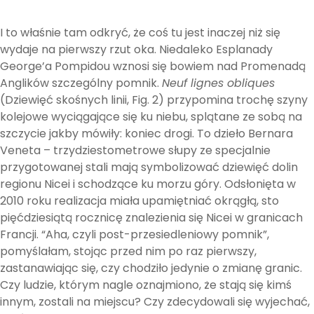
I to właśnie tam odkryć, że coś tu jest inaczej niż się
wydaje na pierwszy rzut oka. Niedaleko Esplanady
George’a Pompidou wznosi się bowiem nad Promenadą
Anglików szczególny pomnik.
Neuf lignes obliques
(Dziewięć skośnych linii, Fig. 2) przypomina trochę szyny
kolejowe wyciągające się ku niebu, splątane ze sobą na
szczycie jakby mówiły: koniec drogi. To dzieło Bernara
Veneta – trzydziestometrowe słupy ze specjalnie
przygotowanej stali mają symbolizować dziewięć dolin
regionu Nicei i schodzące ku morzu góry. Odsłonięta w
2010 roku realizacja miała upamiętniać okrągłą, sto
pięćdziesiątą rocznicę znalezienia się Nicei w granicach
Francji. “Aha, czyli post-przesiedleniowy pomnik”,
pomyślałam, stojąc przed nim po raz pierwszy,
zastanawiając się, czy chodziło jedynie o zmianę granic.
Czy ludzie, którym nagle oznajmiono, że stają się kimś
innym, zostali na miejscu? Czy zdecydowali się wyjechać,