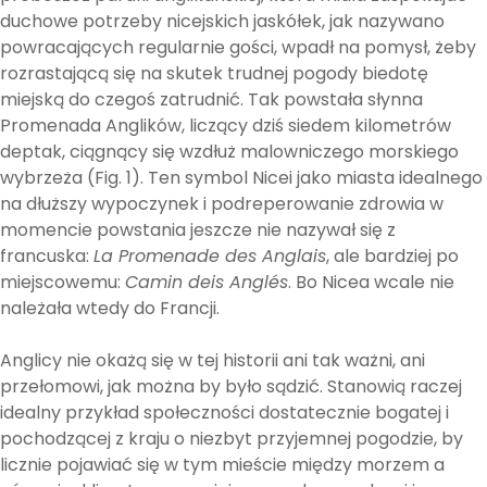
duchowe potrzeby nicejskich jaskółek, jak nazywano
powracających regularnie gości, wpadł na pomysł, żeby
rozrastającą się na skutek trudnej pogody biedotę
miejską do czegoś zatrudnić. Tak powstała słynna
Promenada Anglików, liczący dziś siedem kilometrów
deptak, ciągnący się wzdłuż malowniczego morskiego
wybrzeża (Fig. 1). Ten symbol Nicei jako miasta idealnego
na dłuższy wypoczynek i podreperowanie zdrowia w
momencie powstania jeszcze nie nazywał się z
francuska:
La Promenade des Anglais
, ale bardziej po
miejscowemu:
Camin deis Anglés
. Bo Nicea wcale nie
należała wtedy do Francji.
Anglicy nie okażą się w tej historii ani tak ważni, ani
przełomowi, jak można by było sądzić. Stanowią raczej
idealny przykład społeczności dostatecznie bogatej i
pochodzącej z kraju o niezbyt przyjemnej pogodzie, by
licznie pojawiać się w tym mieście między morzem a