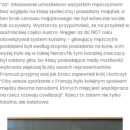
“za”. Głosowanie umożliwiono wszystkim mężczyznom
bez względu na klasę społeczną i posiadany majątek, a
ten brak cenzusu majątkowego nie był wówczas wcale
tak oczywisty. Wystarczy przypomnieć, że na przykład w
austriackiej części Austro-Węgier aż do 1907 roku
obowiązywał system kurialny – głosujący mężczyźni
podzieleni byli według stopnia posiadania na kurie, a im
wyżej było się w takiej hierarchii, tym bardziej znaczący
był oddany głos, bo klasy posiadające miały możliwość
wybrania większej liczby swoich reprezentantów.
Francuzi przyjmą was jak braci, zapewniał król, i kończył:
“Oby wasze spotkanie z Francją było kolejnym spoiwem
między dwoma narodami, których misją jest współpraca
na rzecz rozwoju cywilizacji”. Rzecz to zatem nie tylko
lokalna, ale światowa.