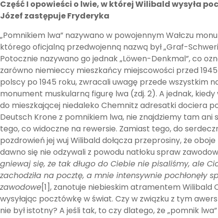
Część I opowieści o lwie, w której Wilibald wysyła po
Józef zastępuje Fryderyka
„Pomnikiem lwa” nazywano w powojennym Wałczu monu
którego oficjalną przedwojenną nazwą był „Graf-Schwer
Potocznie nazywano go jednak „Löwen-Denkmal”, co ozn
zarówno niemieccy mieszkańcy miejscowości przed 1945 r
polscy po 1945 roku, zwracali uwagę przede wszystkim 
monument muskularną figurę lwa (zdj. 2). A jednak, kiedy
do mieszkającej niedaleko Chemnitz adresatki dociera p
Deutsch Krone z pomnikiem lwa, nie znajdziemy tam ani 
tego, co widoczne na rewersie. Zamiast tego, do serdec
pozdrowień jej wuj Wilibald dołącza przeprosiny, że oboje 
dawno się nie odzywali z powodu natłoku spraw zawodo
gniewaj się, że tak długo do Ciebie nie pisaliśmy, ale Ci
zachodziła na pocztę, a mnie intensywnie pochłonęły s
zawodowe
[1], zanotuje niebieskim atramentem Wilibald 
wysyłając pocztówkę w świat. Czy w związku z tym awer
nie był istotny? A jeśli tak, to czy dlatego, że „pomnik lw