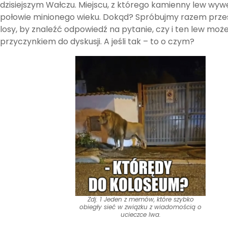
dzisiejszym Wałczu. Miejscu, z którego kamienny lew wy
połowie minionego wieku. Dokąd? Spróbujmy razem prześ
losy, by znaleźć odpowiedź na pytanie, czy i ten lew może
przyczynkiem do dyskusji. A jeśli tak – to o czym?
Zdj. 1 Jeden z memów, które szybko
obiegły sieć w związku z wiadomością o
ucieczce lwa.