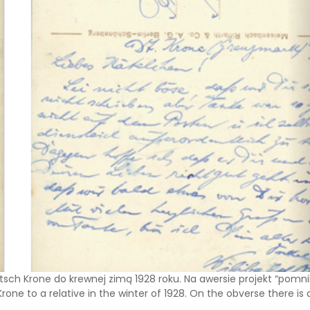
utsch Krone do krewnej zimą 1928 roku. Na awersie projekt “pomn
one to a relative in the winter of 1928. On the obverse there is