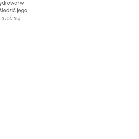
wędrował w
ledzić jego
 stać się