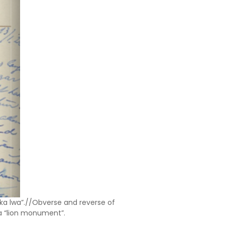
ika lwa”.//Obverse and reverse of
 a “lion monument”.