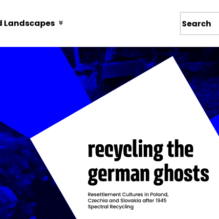
d Landscapes
Wyszukiw