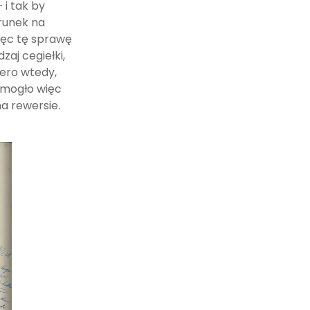
 i tak by
runek na
ięc tę sprawę
aj cegiełki,
ero wtedy,
i mogło więc
na rewersie.