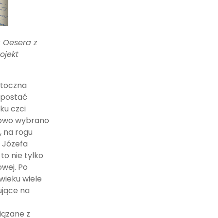
a Oesera z
ojekt
otoczna
 postać
ku czci
dkowo wybrano
, na rogu
i Józefa
to nie tylko
owej. Po
wieku wiele
ujące na
iązane z