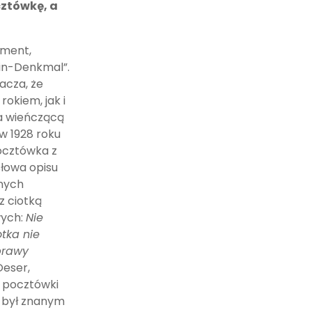
cztówkę, a
ment,
in-Denkmal”.
acza, że
okiem, jak i
na wieńczącą
 w 1928 roku
ocztówka z
słowa opisu
znych
z ciotką
wych:
Nie
otka nie
prawy
Oeser,
s pocztówki
a” był znanym