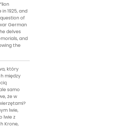
“lion
in 1925, and
question of
ewar German
She delves
emorials, and
owing the
wa, który
ach między
cią
 ale samo
we, że w
zwierzętami?
ym lwie,
o lwie z
h Krone,