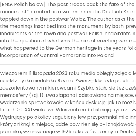
[ENG, Polish below] The post traces back the fate of the 
monument”, erected as a war memorial in Deutsch Krone 
toppled down in the postwar Wałcz. The author asks the 
the meanings inscribed into the monument by both, pr
inhabitants of the town and postwar Polish inhabitants. 
into the question of what was the aim of erecting war m
what happened to the German heritage in the years foll
incorporation of Central Pomerania into Poland.
Wieczorem 11 listopada 2023 roku media obiegły zdjęcia l
uciekł z cyrku niedaleko Rzymu. Zwierzę kluczyło po ulic
zdezorientowanymi kierowcami. Szybko stało się też częś
memosfery (zdj. 1). Lwa złapano i odstawiono na miejsce,
wydarzenie sprowokowało w końcu dyskusję: jak to możli
latach 20. XXI wieku we Włoszech nadal istnieją cyrki ze 
Wędrujący po okolicy zagubiony lew przypomniał mi o inn
który zniknął z miejsca, gdzie powinien się był znajdować: 
pomnika, wzniesionego w 1925 roku w ówczesnym Deutsc