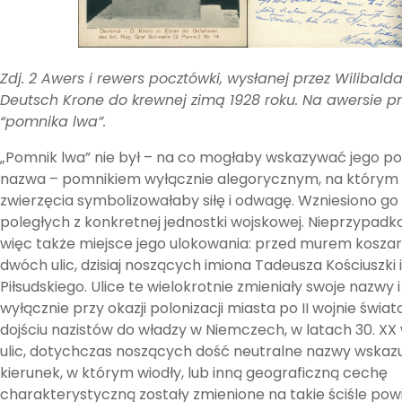
Zdj. 2 Awers i rewers pocztówki, wysłanej przez Wilibald
Deutsch Krone do krewnej zimą 1928 roku. Na awersie pr
“pomnika lwa”.
„Pomnik lwa” nie był – na co mogłaby wskazywać jego p
nazwa – pomnikiem wyłącznie alegorycznym, na którym
zwierzęcia symbolizowałaby siłę i odwagę. Wzniesiono go 
poległych z konkretnej jednostki wojskowej. Nieprzypa
więc także miejsce jego ulokowania: przed murem koszar
dwóch ulic, dzisiaj noszących imiona Tadeusza Kościuszki 
Piłsudskiego. Ulice te wielokrotnie zmieniały swoje nazwy i 
wyłącznie przy okazji polonizacji miasta po II wojnie świat
dojściu nazistów do władzy w Niemczech, w latach 30. XX 
ulic, dotychczas noszących dość neutralne nazwy wskaz
kierunek, w którym wiodły, lub inną geograficzną cechę
charakterystyczną zostały zmienione na takie ściśle pow