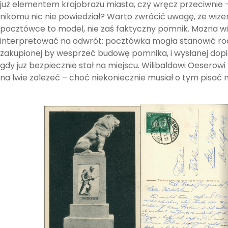
już elementem krajobrazu miasta, czy wręcz przeciwnie –
nikomu nic nie powiedział? Warto zwrócić uwagę, że wize
pocztówce to model, nie zaś faktyczny pomnik. Można w
interpretować na odwrót: pocztówka mogła stanowić rodz
zakupionej by wesprzeć budowę pomnika, i wysłanej dopi
gdy już bezpiecznie stał na miejscu. Wilibaldowi Oeserow
na lwie zależeć – choć niekoniecznie musiał o tym pisać 