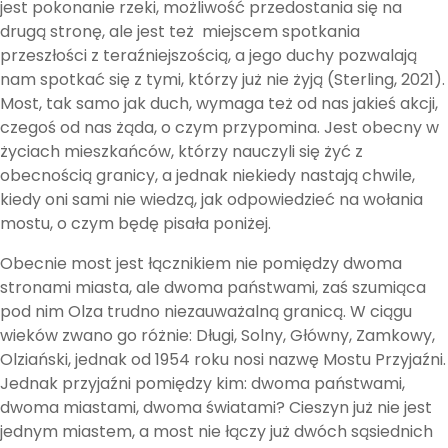
jest pokonanie rzeki, możliwość przedostania się na
drugą stronę, ale jest też miejscem spotkania
przeszłości z teraźniejszością, a jego duchy pozwalają
nam spotkać się z tymi, którzy już nie żyją (Sterling, 2021).
Most, tak samo jak duch, wymaga też od nas jakieś akcji,
czegoś od nas żąda, o czym przypomina. Jest obecny w
życiach mieszkańców, którzy nauczyli się żyć z
obecnością granicy, a jednak niekiedy nastają chwile,
kiedy oni sami nie wiedzą, jak odpowiedzieć na wołania
mostu, o czym będę pisała poniżej.
Obecnie most jest łącznikiem nie pomiędzy dwoma
stronami miasta, ale dwoma państwami, zaś szumiąca
pod nim Olza trudno niezauważalną granicą. W ciągu
wieków zwano go różnie: Długi, Solny, Główny, Zamkowy,
Olziański, jednak od 1954 roku nosi nazwę Mostu Przyjaźni.
Jednak przyjaźni pomiędzy kim: dwoma państwami,
dwoma miastami, dwoma światami? Cieszyn już nie jest
jednym miastem, a most nie łączy już dwóch sąsiednich