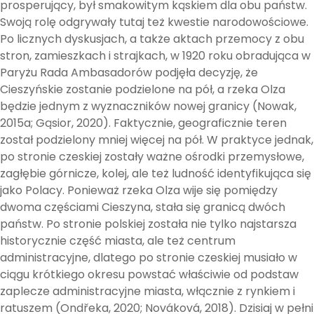
prosperujący, był smakowitym kąskiem dla obu państw.
Swoją rolę odgrywały tutaj też kwestie narodowościowe.
Po licznych dyskusjach, a także aktach przemocy z obu
stron, zamieszkach i strajkach, w 1920 roku obradująca w
Paryżu Rada Ambasadorów podjęła decyzję, że
Cieszyńskie zostanie podzielone na pół, a rzeka Olza
będzie jednym z wyznaczników nowej granicy (Nowak,
2015a; Gąsior, 2020). Faktycznie, geograficznie teren
został podzielony mniej więcej na pół. W praktyce jednak,
po stronie czeskiej zostały ważne ośrodki przemysłowe,
zagłębie górnicze, kolej, ale też ludność identyfikująca się
jako Polacy. Ponieważ rzeka Olza wije się pomiędzy
dwoma częściami Cieszyna, stała się granicą dwóch
państw. Po stronie polskiej została nie tylko najstarsza
historycznie część miasta, ale też centrum
administracyjne, dlatego po stronie czeskiej musiało w
ciągu krótkiego okresu powstać właściwie od podstaw
zaplecze administracyjne miasta, włącznie z rynkiem i
ratuszem (Ondřeka, 2020; Nováková, 2018). Dzisiaj w pełni