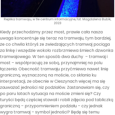
Replika tramwaju, w tle centrum informacyjne, fot. Magdalena Bubík,
2023
Kiedy przechodzimy przez most, prawie cała nasza
uwaga koncentruje się teraz na tramwaju, tym bardziej,
że co chwila któryś ze zwiedzających tramwaj pociąga
za linkę i wszędzie wokoło rozbrzmiewa śmiech dzwonka
tramwajowego. W ten sposób dwa duchy – tramwaj i
most – współpracują ze sobą, przynajmniej na polu
łączenia. Obecność tramwaju przyćmiewa nawet linię
graniczną, wyznaczoną na moście, co skłania ku
interpretacji, że obecnie w Cieszynach więcej ma się
zauważać jedności niż podziałów. Zastanawiam się, czy
po paru latach sytuacja na moście zmieni się? Czy
turyści będą częściej stawali i robili zdjęcia pod tabliczką
graniczną – przypomnieniem podziału – czy jednak
wygra tramwaj – symbol jedności? Będę się temu