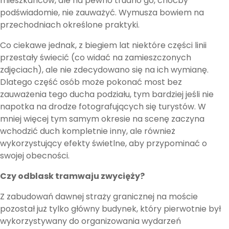
mieszkańców, ale na pewno trudno go, choćby
podświadomie, nie zauważyć. Wymusza bowiem na
przechodniach określone praktyki.
Co ciekawe jednak, z biegiem lat niektóre części linii
przestały świecić (co widać na zamieszczonych
zdjęciach), ale nie zdecydowano się na ich wymianę.
Dlatego część osób może pokonać most bez
zauważenia tego ducha podziału, tym bardziej jeśli nie
napotka na drodze fotografujących się turystów. W
mniej więcej tym samym okresie na scenę zaczyna
wchodzić duch kompletnie inny, ale również
wykorzystujący efekty świetlne, aby przypominać o
swojej obecności.
Czy odblask tramwaju zwycięży?
Z zabudowań dawnej straży granicznej na moście
pozostał już tylko główny budynek, który pierwotnie był
wykorzystywany do organizowania wydarzeń