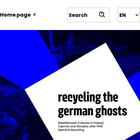
Przejdź
do
Home page
Wyszukiwarka
treści