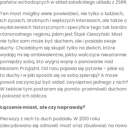
państw wchodzących w skład satelickiego układu z ZSRR.
Ten most mógłby wiele powiedzieć, nie tylko o ludziach,
ich życiach, drobnych i większych interesach, ale także o
wydarzeniach historycznych i specyfice tego tak bardzo
różnorodnego regionu, jakim jest Śląsk Cieszyński. Most
nie tylko sam może być duchem, ale i posiada swoje
duchy. Chciałabym się skupić tylko na dwóch, które
wydają mi się ambiwalentne, jakby walczące nieustannie
pomiędzy sobą, kto wygra wojnę o panowanie nad
Mostem Przyjaźni. Od razu pojawia się pytanie – jakie są
to duchy i w jaki sposób się ze sobą spierają? A może
powoli zaczyna już być widać zwycięstwo jednego z nich?
W tekście tym postaram się pomóc przemówić duchom
i pokazać ich oblicza.
Łączenie miast, ale czy naprawdę?
Pierwszy z nich to duch podziału. W 2010 roku
zdecydowano się odnowić most oraz zbudować na nowo