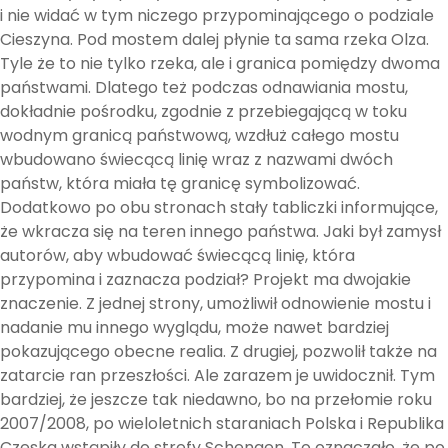
i nie widać w tym niczego przypominającego o podziale
Cieszyna. Pod mostem dalej płynie ta sama rzeka Olza.
Tyle że to nie tylko rzeka, ale i granica pomiędzy dwoma
państwami. Dlatego też podczas odnawiania mostu,
dokładnie pośrodku, zgodnie z przebiegającą w toku
wodnym granicą państwową, wzdłuż całego mostu
wbudowano świecącą linię wraz z nazwami dwóch
państw, która miała tę granicę symbolizować.
Dodatkowo po obu stronach stały tabliczki informujące,
że wkracza się na teren innego państwa. Jaki był zamysł
autorów, aby wbudować świecącą linię, która
przypomina i zaznacza podział? Projekt ma dwojakie
znaczenie. Z jednej strony, umożliwił odnowienie mostu i
nadanie mu innego wyglądu, może nawet bardziej
pokazującego obecne realia. Z drugiej, pozwolił także na
zatarcie ran przeszłości. Ale zarazem je uwidocznił. Tym
bardziej, że jeszcze tak niedawno, bo na przełomie roku
2007/2008, po wieloletnich staraniach Polska i Republika
Czeska wstąpiły do strefy Schengen. To oznaczało, że po