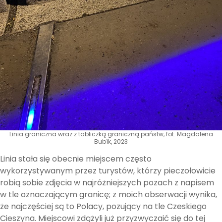
Linia graniczna wraz z tabliczką graniczną państw, fot. Magdalena
Bubík, 2023
Linia stała się obecnie miejscem często
wykorzystywanym przez turystów, którzy pieczołowicie
robią sobie zdjęcia w najróżniejszych pozach z napisem
w tle oznaczającym granicę; z moich obserwacji wynika,
że najczęściej są to Polacy, pozujący na tle Czeskiego
Cieszyna. Miejscowi zdążyli już przyzwyczaić się do tej