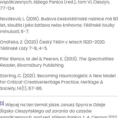
współczesnych
, Idziego Panica (red.), tom VI, Cieszyn,
77-124.
Nováková, L. (2018). Budova českotěšínské radnice má 90
let, sloužila i jako šatlava nebo knihovna.
Těšínské toulky
minulostí
, 6-7.
Ondřeka, Z. (2020) Český Těšín v letech 1920–2020.
Těšínské Listy
7–8, 4–5.
Pilar Blanco, M. del & Peeren, E. (2013).
The Spectralities
Reader
, Bloomsbury Publishing.
Sterling, C. (2021). Becoming Hauntologists: A New Model
for Critical-CreativeHeritage Practice.
Heritage &
Society
, 14(1), 67–86.
[1]
Więcej na ten temat pisze Janusz Spyra w
Dzieje
Śląska Cieszyńskiego od zarania do czasów
współczesnych
, pod red. Idziego Panica, t. 4, Cieszyn 2012,