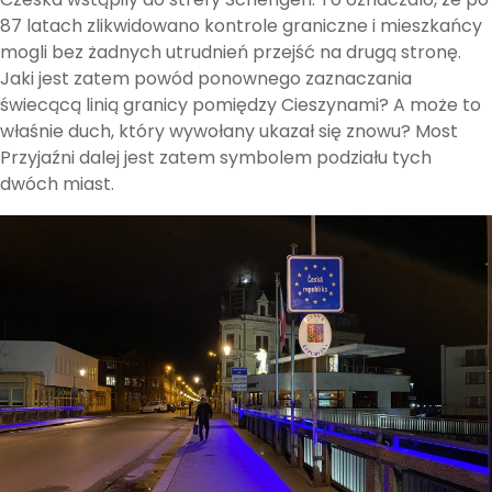
87 latach zlikwidowano kontrole graniczne i mieszkańcy
mogli bez żadnych utrudnień przejść na drugą stronę.
Jaki jest zatem powód ponownego zaznaczania
świecącą linią granicy pomiędzy Cieszynami? A może to
właśnie duch, który wywołany ukazał się znowu? Most
Przyjaźni dalej jest zatem symbolem podziału tych
dwóch miast.