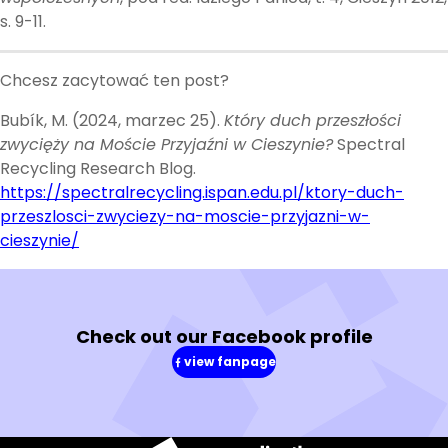
s. 9-11.
Chcesz zacytować ten post?
Bubík, M. (2024, marzec 25).
Który duch przeszłości
zwycięży na Moście Przyjaźni w Cieszynie?
Spectral
Recycling Research Blog.
https://spectralrecycling.ispan.edu.pl/ktory-duch-
przeszlosci-zwyciezy-na-moscie-przyjazni-w-
cieszynie/
Check out our Facebook profile
view fanpage
(in
a
new
window)