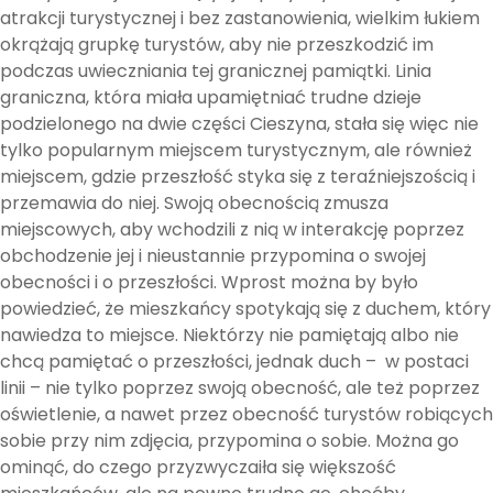
atrakcji turystycznej i bez zastanowienia, wielkim łukiem
okrążają grupkę turystów, aby nie przeszkodzić im
podczas uwieczniania tej granicznej pamiątki. Linia
graniczna, która miała upamiętniać trudne dzieje
podzielonego na dwie części Cieszyna, stała się więc nie
tylko popularnym miejscem turystycznym, ale również
miejscem, gdzie przeszłość styka się z teraźniejszością i
przemawia do niej. Swoją obecnością zmusza
miejscowych, aby wchodzili z nią w interakcję poprzez
obchodzenie jej i nieustannie przypomina o swojej
obecności i o przeszłości. Wprost można by było
powiedzieć, że mieszkańcy spotykają się z duchem, który
nawiedza to miejsce. Niektórzy nie pamiętają albo nie
chcą pamiętać o przeszłości, jednak duch – w postaci
linii – nie tylko poprzez swoją obecność, ale też poprzez
oświetlenie, a nawet przez obecność turystów robiących
sobie przy nim zdjęcia, przypomina o sobie. Można go
ominąć, do czego przyzwyczaiła się większość