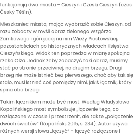
funkcjonują dwa miasta – Cieszyn i Czeski Cieszyn (czes.
Český Těšín).
Mieszkaniec miasta, mając wyobrazić sobie Cieszyn, od
razu zobaczy w myśli obraz zielonego Wzgórza
Zamkowego i górującej na nim Wieży Piastowskiej,
pozostałościach po historycznych władcach Księstwa
Cieszyńskiego. Widok ten poprzedza w miarę spokojna
rzeka Olza. Jednak żeby zobaczyć taki obraz, musimy
stać po stronie przeciwnej, na drugim brzegu. Drugi
brzeg nie może istnieć bez pierwszego, choć aby tak się
stało, musi istnieć coś pomiędzy nimi, jakiś łącznik, który
spina oba brzegi.
Takim łącznikiem może być most. Według Władysława
Kopalińskiego most symbolizuje ,,łączenie tego, co
rozłączone w czasie i przestrzeni”, ale także ,,połączenie
dwóch światów” (Kopaliński, 2015, s. 234). Autor używa
różnych wersji słowa ,,łączyć” – łączyć rozłączone i