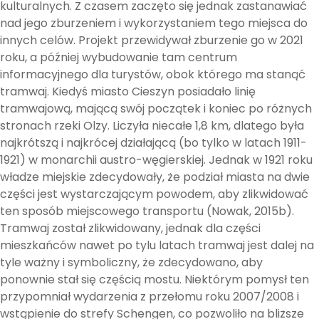
kulturalnych. Z czasem zaczęto się jednak zastanawiać
nad jego zburzeniem i wykorzystaniem tego miejsca do
innych celów. Projekt przewidywał zburzenie go w 2021
roku, a później wybudowanie tam centrum
informacyjnego dla turystów, obok którego ma stanąć
tramwaj. Kiedyś miasto Cieszyn posiadało linię
tramwajową, mającą swój początek i koniec po różnych
stronach rzeki Olzy. Liczyła niecałe 1,8 km, dlatego była
najkrótszą i najkrócej działającą (bo tylko w latach 1911-
1921) w monarchii austro-węgierskiej. Jednak w 1921 roku
władze miejskie zdecydowały, że podział miasta na dwie
części jest wystarczającym powodem, aby zlikwidować
ten sposób miejscowego transportu (Nowak, 2015b).
Tramwaj został zlikwidowany, jednak dla części
mieszkańców nawet po tylu latach tramwaj jest dalej na
tyle ważny i symboliczny, że zdecydowano, aby
ponownie stał się częścią mostu. Niektórym pomysł ten
przypomniał wydarzenia z przełomu roku 2007/2008 i
wstąpienie do strefy Schengen, co pozwoliło na bliższe