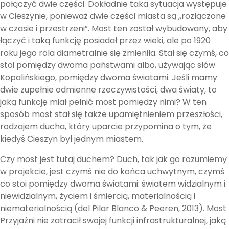
połączyć dwie części. Dokładnie taka sytuacja występuje
w Cieszynie, ponieważ dwie części miasta są ,,rozłączone
w czasie i przestrzeni”. Most ten został wybudowany, aby
łączyć i taką funkcję posiadał przez wieki, ale po 1920
roku jego rola diametralnie się zmieniła. Stał się czymś, co
stoi pomiędzy dwoma państwami albo, używając słów
Kopalińskiego, pomiędzy dwoma światami. Jeśli mamy
dwie zupełnie odmienne rzeczywistości, dwa światy, to
jaką funkcję miał pełnić most pomiędzy nimi? W ten
sposób most stał się także upamiętnieniem przeszłości,
rodzajem ducha, który uparcie przypomina o tym, że
kiedyś Cieszyn był jednym miastem.
Czy most jest tutaj duchem? Duch, tak jak go rozumiemy
w projekcie, jest czymś nie do końca uchwytnym, czymś
co stoi pomiędzy dwoma światami: światem widzialnym i
niewidzialnym, życiem i śmiercią, materialnością i
niematerialnością (del Pilar Blanco & Peeren, 2013). Most
Przyjaźni nie zatracił swojej funkcji infrastrukturalnej, jaką