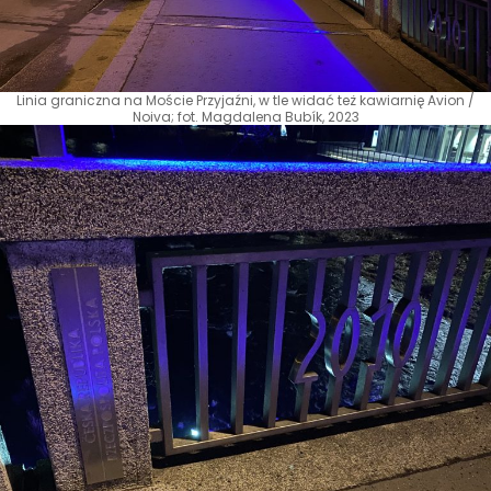
Linia graniczna na Moście Przyjaźni, w tle widać też kawiarnię Avion /
Noiva; fot. Magdalena Bubík, 2023