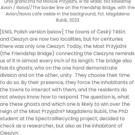
Linia graniczna na Moście Przyjaźni, w tle widać też kawiarnię
Avion / Noiva//The border line on the Friendship Bridge, with the
Avion/Noiva cafe visible in the background, fot. Magdalena
Bubík, 2023
[ENG, Polish version below] The towns of Český Těšín
and Cieszyn are now two localities, but for centuries
there was only one Cieszyn. Today, the Most Przyjaźni
(the Friendship Bridge) connecting the Cieszyns reminds
us of it in almost every inch of its length. The bridge also
has its ghosts, who on the one hand demonstrate
division and on the other, unity. They choose their time
to do so. By their presence, they force the inhabitants of
the towns to interact with them, and the residents do
not always know how to respond. The question is, what
are these ghosts and which one is likely to win over the
reign of the Most Przyjaźni? Magdalena Bubík, the PhD
student at the SpectralRecycling project, decided to
check as a researcher, but also as the inhabitant of
Cieszyn.