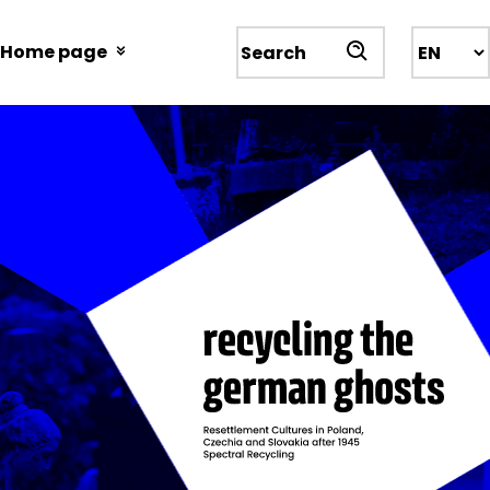
Przejdź
do
Home page
Wyszukiwarka
treści