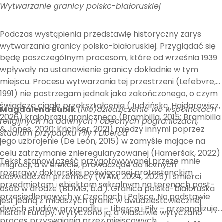
Wytwarzanie granicy polsko-białoruskiej
Podczas wystąpienia przedstawię historyczny zarys
wytwarzania granicy polsko-białoruskiej. Przyglądać się
będę poszczególnym procesom, które od września 1939
wpływały na ustanowienie granicy dokładnie w tym
miejscu. Procesu wytwarzania tej przestrzeni (Lefebvre,
1991) nie postrzegam jednak jako zakończonego, o czym
świadczą ciągłe przekształcenia (Judzińska, Hajdarowicz,
Magdalena Bubík
(Nie)dziedziczenie we wspólnotach
2026) krajobrazu granicznego (Brambilla, 2015; Brambilla
religijnych na dawnych i obecnych pograniczach,
& Jones, 2020; Krichker, 2021) między innymi poprzez
studium przypadku Piły i Liberca
jego uzbrojenie (De León, 2015) w zamyśle mające na
celu zatrzymanie znieregularyzowanej (Hameršak, 2022)
Tekst stanowi część przygotowywanej przeze mnie
migracji, a w efekcie, prowadzące do licznych
rozprawy doktorskiej poświęconej protestanckim
doświadczeń przemocy (WAM, 2024, 2025) i śmierci
przedmiotom i obiektom sakralnym na terenach post-
osób w drodze (BDMG, b.d.). Granica polsko-białoruska
przesiedleniowych w Czechach i Polsce. Na podstawie
jest jedną z młodszych granic w dwudziestowiecznej
dwóch studiów przypadku – Liberca i Piły – przeanalizuję
historii Europy. Wytyczono ją, a właściwie wytyczano
proces przyswajania przez miejscowych