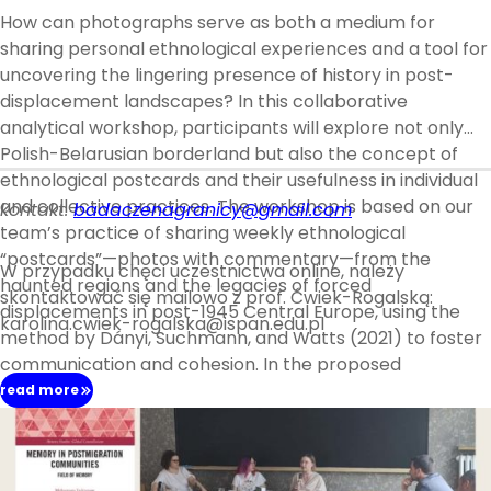
How can photographs serve as both a medium for
sharing personal ethnological experiences and a tool for
uncovering the lingering presence of history in post-
displacement landscapes? In this collaborative
analytical workshop, participants will explore not only
Polish-Belarusian borderland but also the concept of
ethnological postcards and their usefulness in individual
and collective practices. The workshop is based on our
kontakt:
badaczenagranicy@gmail.com
team’s practice of sharing weekly ethnological
“postcards”—photos with commentary—from the
W przypadku chęci uczestnictwa online, należy
haunted regions and the legacies of forced
skontaktować się mailowo z prof. Ćwiek-Rogalską:
displacements in post-1945 Central Europe, using the
karolina.cwiek-rogalska@ispan.edu.pl
method by Dányi, Suchmann, and Watts (2021) to foster
communication and cohesion. In the proposed
workshop, scholars will produce and analyze collected
read more
“postcards”–bringing their own experiences and
knowledge to discuss concepts of haunted landscapes,
how history can remain visible even after many years,