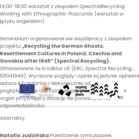
14:00-18:00 warsztat z zespołem SpectralRecycling:
Working with Ethnographic Postcards
(warsztat w
języku angielskim)
Seminarium organizowane we współpracy z zespołem
projektu
„Recycling the German Ghosts.
Resettlement Cultures in Poland, Czechia and
Slovakia after 1945” (Spectral Recycling).
Sfinansowane ze środków UE (ERC, Spectral Recycling,
101041946). Wyrażone poglądy i opinie są jedynie opiniami
autora lub autorów i niekoniecznie odzwierciedlają
poglądy i opinie Unii Europejskiej. Unia Europejska ani
organ przyznający dotację nie ponoszą za nie
odpowiedzialności.
Abstrakty:
Natalia Judzińska
Przestrzenie tymczasowe.