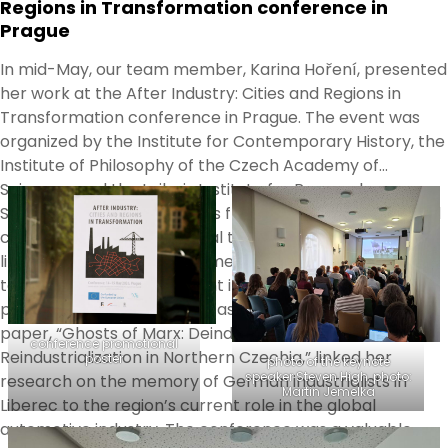
Regions in Transformation conference in
Prague
In mid-May, our team member, Karina Hoření, presented
her work at the After Industry: Cities and Regions in
Transformation conference in Prague. The event was
organized by the Institute for Contemporary History, the
Institute of Philosophy of the Czech Academy of
Sciences, and the Leibniz Institute for Research on
Society and Space. Scholars from different fields shared
case studies about industrial transformation in places
like Lusatia and Silesia’s former coal mining regions, a
tobacco fermentation plant in Albania, and chemical
production sites in former Eastern Germany. Karina’s
paper, “Ghosts of Marx: Deindustrialization and
conference promotional
Reindustrialization in Northern Czechia,” linked her
poster
photo of the keynote
speaker Steven High, photo:
research on the memory of German industrialists in
Martin Jemelka
Liberec to the region’s current role in the global
automotive industry. The conference was a valuable