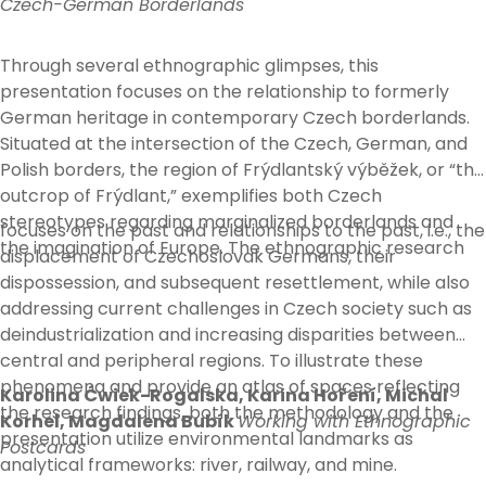
Czech-German Borderlands
Through several ethnographic glimpses, this
presentation focuses on the relationship to formerly
German heritage in contemporary Czech borderlands.
Situated at the intersection of the Czech, German, and
Polish borders, the region of Frýdlantský výběžek, or “the
outcrop of Frýdlant,” exemplifies both Czech
stereotypes regarding marginalized borderlands and
focuses on the past and relationships to the past, i.e., the
the imagination of Europe. The ethnographic research
displacement of Czechoslovak Germans, their
dispossession, and subsequent resettlement, while also
addressing current challenges in Czech society such as
deindustrialization and increasing disparities between
central and peripheral regions. To illustrate these
phenomena and provide an atlas of spaces reflecting
Karolina Ćwiek-Rogalska, Karina Hoření, Michal
the research findings, both the methodology and the
Korhel, Magdalena Bubík
Working with Ethnographic
presentation utilize environmental landmarks as
Postcards
analytical frameworks: river, railway, and mine.