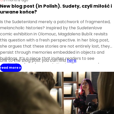
New blog post (in Polish). Sudety, czyli miłość i
urwane końce?
Is the Sudetenland merely a patchwork of fragmented,
melancholic histories? Inspired by the
Sudetenlove
comic exhibition in Olomouc, Magdalena Bubík revisits
this question with a fresh perspective. In her blog post,
she argues that these stories are not entirely lost, they
persist through memories embedded in objects and
buildings. It’s a piece that invites readers to see
Link to the blog post you can find
here
.
continuity where fragmentation is often assumed.
read more