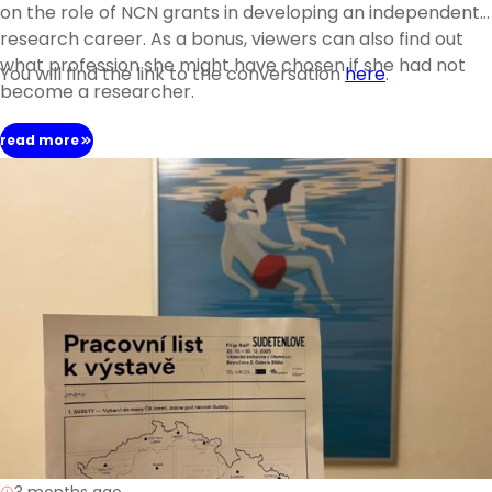
on the role of NCN grants in developing an independent
research career. As a bonus, viewers can also find out
what profession she might have chosen if she had not
You will find the link to the conversation
here
.
become a researcher.
read more
3 months ago