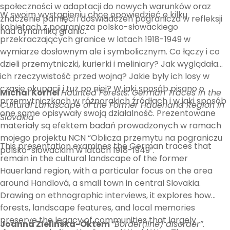
społeczności w adaptacji do nowych warunków oraz
W swoim wystąpieniu chcę opowiedzieć o kilku
znaczenie pamięci i doświadczeń pogranicza w refleksji
kobietach z pogranicza polsko-słowackiego
nad dynamiką granic.
przekraczających granice w latach 1918-1949 w
wymiarze dosłownym ale i symbolicznym. Co łączy i co
dzieli przemytniczki, kurierki i meliniary? Jak wyglądała
ich rzeczywistość przed wojną? Jakie były ich losy w
czasie okupacji i tuż po niej? W jaki sposób pisano o
Michal Korhel
Haunted Forests: German Traces in the
przemytniczkach w różnorakich źródłach i w jaki sposób
Cultural Landscape of the Former Hauerland Region in
one same opisywały swoją działalność. Prezentowane
Slovakia
materiały są efektem badań prowadzonych w ramach
mojego projektu NCN “Oblicza przemytu na pograniczu
This presentation examines the German traces that
polsko-słowackim w latach 1918-1949”.
remain in the cultural landscape of the former
Hauerland region, with a particular focus on the area
around Handlová, a small town in central Slovakia.
Drawing on ethnographic interviews, it explores how
forests, landscape features, and local memories
preserve the legacy of communities that largely
Joanna Zielińska-Öktem
“Border(line) disorder”.