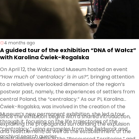
4 months ago
A guided tour of the exhibition “DNA of Wałcz”
with Karolina Ćwiek-Rogalska
On April 12, the Wałcz Land Museum hosted an event
“How much of ‘centralacy’ is in us?”
,
bringing attention
to a relatively overlooked dimension of the region’s
postwar past, namely, the experiences of settlers from
central Poland, the “centralacy.” As our PI, Karolina
Ćwiek-Rogalska, was involved in the creation of the
Museum’s new permanent exhibition, she led a tour
Since the exhibition begins with a shared introduction,
through it, focusing on the life trajectories of the
explaining the propaganda surrounding the expulsion
“centralacy,” using examples from her fieldwork and
and resettlement, as well as the establishment of the
archival search queries.
Polish administration in the “Recovered Territories,” and