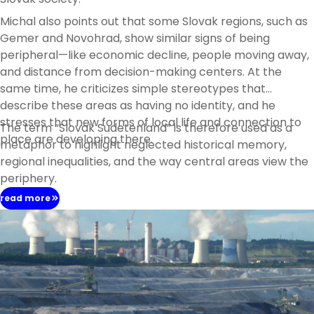
Michal also points out that some Slovak regions, such as
Gemer and Novohrad, show similar signs of being
peripheral—like economic decline, people moving away,
and distance from decision-making centers. At the
same time, he criticizes simple stereotypes that
describe these areas as having no identity, and he
stresses that new forms of local life and connection to
The term “Slovak Sudetenland” is therefore used as a
place are developing there.
metaphor to highlight neglected historical memory,
regional inequalities, and the way central areas view the
periphery.
read more