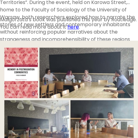
Territories”. During the event, held on Karowa Street,
home to the Faculty of Sociology of the University of
Warsaw, both researchers explored how to narrate the
Małgorzata’s book was published this year by Routledge.
stories of new settlers and contemporary inhabitants
You can read more about it
here
.
without reinforcing popular narratives about the
strangeness and incomprehensibility of these regions
and their residents. The differences between sociology
and ethnography were among many thought-provoking
questions asked by Agnieszka Nowakowska, the host of
the meeting.