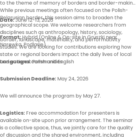
to the theme of memory of borders and border-making.
While previous meetings often focused on the Polish-
Belarusian border, this session aims to broaden the
Date:
June 12-13, 2026
geographical scope. We welcome researchers from
disciplines such as anthropology, history, sociology,
Format:
Hybrid (Online & On-site in Gruszki near
border, landscape, materiality, and performativity
Narewka, Podlasie)
studies. We are looking for contributions exploring how
state or regional borders impact the daily lives of local
and national communities.
Languages:
Polish and English
Submission Deadline:
May 24, 2026
We will announce the program by May 27.
Logistics:
Free accommodation for presenters is
available on-site upon prior arrangement. The seminar
is a collective space, thus, we jointly care for the quality
of discussion and the shared environment, including