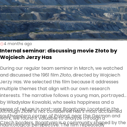
4 months ago
Internal seminar: discussing movie Złoto by
Wojciech Jerzy Has
During our regular team seminar in March, we watched
and discussed the 1961 film
Złoto
, directed by Wojciech
Jerzy Has. We selected this film because it addresses
multiple themes that align with our own research
interests. The narrative follows a young man, portrayed
by Władysław Kowalski, who seeks happiness and a
sense of refuge in post-war Bogatynia. Located in the
Although
Złoto
is not considered Has’s most acclaimed
southwestern corner of Poland, near the German and
work, we found it valuable to analyze through a
Czech borders, Bogatynia is a community shaped by the
hauntological perspective. The film repeatedly