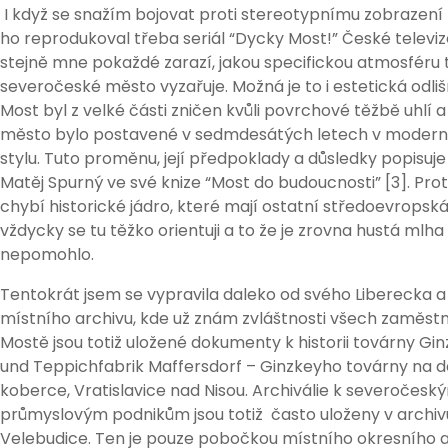
I když se snažím bojovat proti stereotypnímu zobrazení p
ho reprodukoval třeba seriál “Dycky Most!” České televize
stejně mne pokaždé zarazí, jakou specifickou atmosféru 
severočeské město vyzařuje. Možná je to i estetická odli
Most byl z velké části zničen kvůli povrchové těžbě uhlí 
město bylo postavené v sedmdesátých letech v modern
stylu. Tuto proměnu, její předpoklady a důsledky popisuje 
Matěj Spurný ve své knize “Most do budoucnosti” [3]. Pr
chybí historické jádro, které mají ostatní středoevropsk
vždycky se tu těžko orientuji a to že je zrovna hustá mlh
nepomohlo.
Tentokrát jsem se vypravila daleko od svého Liberecka a
místního archivu, kde už znám zvláštnosti všech zaměstn
Mostě jsou totiž uložené dokumenty k historii továrny G
und Teppichfabrik Maffersdorf – Ginzkeyho továrny na d
koberce, Vratislavice nad Nisou. Archiválie k severočesk
průmyslovým podnikům jsou totiž často uloženy v archi
Velebudice. Ten je pouze pobočkou místního okresního 