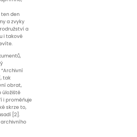
m ten den
tny a zvyky
rodružství a
u i takové
evíte.
dokumentů,
ný
 “Archivní
, tak
vní obrat,
 úložiště
ří i proměňuje
ké skrze to,
sadí [2].
 archivního