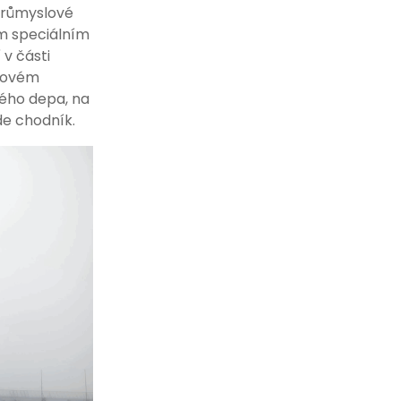
 Průmyslové
ím speciálním
 v části
slovém
vého depa, na
ede chodník.