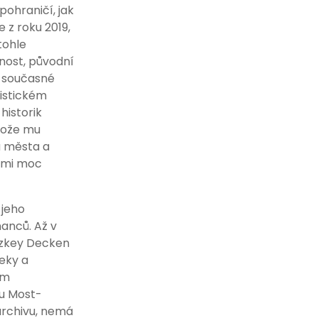
ohraničí, jak
 z roku 2019,
tohle
šnost, původní
a současné
istickém
historik
otože mu
á města a
a mi moc
 jeho
anců. Až v
inzkey Decken
eky a
ým
vu Most-
archivu, nemá