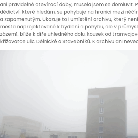
ani pravidelné otevírací doby, musela jsem se domluvit.
dědictví, které hledám, se pohybuje na hranici mezi něč
a zapomenutým. Ukazuje to i umístění archivu, který není
města naprojektované k bydlení a pohybu, ale v průmy
zázemí, blíže k díře uhledného dolu, kousek od tramvajo
křižovatce ulic Dělnické a Stavebníků. K archivu ani nev