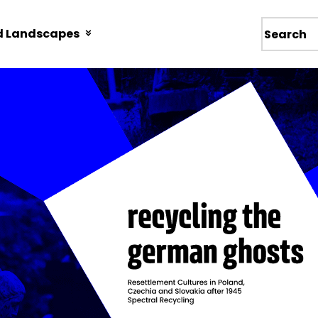
d Landscapes
Wyszukiw