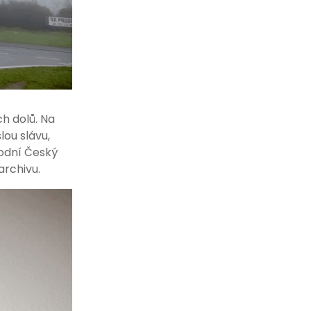
h dolů. Na
lou slávu,
vodní Český
 archivu.