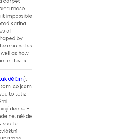
a carpet
ndled these
it impossible
pted Karina
es of
 shaped by
 he also notes
 well as how
e archives.
 tak dělám
),
 tom, co jsem
sou to totiž
ými
ěvují denně –
nde ne, někde
 Jsou to
zvláštní
, upřímně,