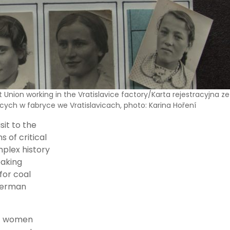
 Union working in the Vratislavice factory/Karta rejestracyjna z
cych w fabryce we Vratislavicach, photo: Karina Hoření
sit to the
s of critical
mplex history
eaking
for coal
 German
of women