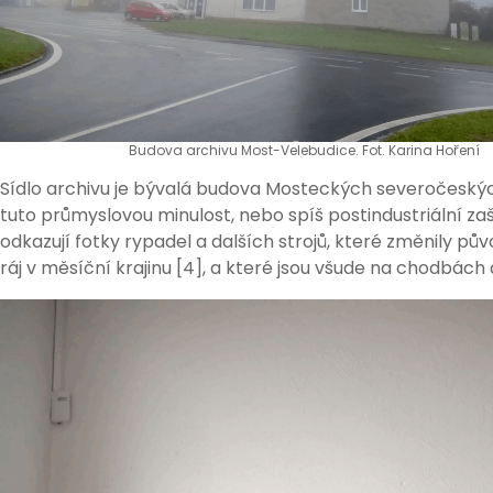
Budova archivu Most-Velebudice. Fot. Karina Hoření
Sídlo archivu je bývalá budova Mosteckých severočeskýc
tuto průmyslovou minulost, nebo spíš postindustriální zaš
odkazují fotky rypadel a dalších strojů, které změnily pů
ráj v měsíční krajinu [4], a které jsou všude na chodbách