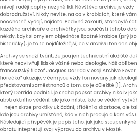
mívají raději papíry než jiné lidi. Návštěva archivu je vždy
dobrodružství. Nikdy nevíte, na co v krabicích, které vá
neochotně vydají, najdete. Podivná zakoutí, starobylé ša
každého archiváře a archivářky jsou součástí tohoto dob
někdy, když si omylem objednáte špatné krabice (prý jso
historičky), je to to nejdůležitější, co v archivu ten den obj
Archivy se snaží tvářit, že jsou jen technicistní úložiště 
které neovlivňují lidské vášně nebo ideologie. Náš oblíbe
francouzský filozof Jacques Derrida v eseji Archive Fever
horečka” ukazuje, v čem jsou vždy formovány jak ideologií
představami zaměstnanců o tom, co je důležité [1]. Archi
který Derrida podnítil, je snaha popsat archivy nikoliv jako
abstraktního vědění, ale jako místa, kde se vědění vytvá
– nejen skrze praktiky ukládání, třídění a skartace, ale ta
kde jsou archivy umístěné, kdo v nich pracuje a kam vás u
Následující příspěvěk je popis toho, jak jako stoupenkyně
obratu intepretuji svoji výpravu do archivu v Mostě.