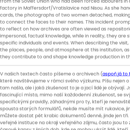
from the Soviet Union who had been forced labourers in 
factory in Maffersdorf/Vratislavice nad Nisou. As she ha
cards, the photographs of two women detached, making 
to connect the faces to their names. This incident prom
to reflect on how archives are often viewed as repositori
impersonal, factual knowledge, while in reality, they are
specific individuals and events. When describing the visit,
the places, people, and atmosphere at this institution, as
they contribute to and shape knowledge production in th
V našich textech často píšeme o archivech (
aspoň já to
které navštěvujeme v rámci svého výzkumu. Píšu nejen o
tam našla, ale i jaká zkušenost to je a jací lidé je obývají. J
fascinující místa, mimo naší každodenní zkušenost, se sv
specifickými pravidly, záhadnými pro ty, kteří je nenavšt
spousta starých formulářů, nekde musíte mít rukavice, ji
můžete dostat pět krabic dokumentů denně, jinde jen tři.
veřejné instituce na okraji veřejného zájmu, často jsou to 
časové kapsy z jiných dob, kde se mohou ukrýt lidé, kteří