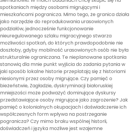
Siemianówki. W moich badaniach chcę skupić się na
spotkaniach między osobami migrującymi i
mieszkańcami pogranicza. Mimo tego, że granica działa
jako narzędzie do reprodukowania urasowionych
podziałów, jednocześnie funkcjonowanie
nieuregulowanego szlaku migracyjnego stwarza
możliwości spotkań, do których prawdopodobnie nie
doszłoby, gdyby mobilność urasowionych osób nie była
strukturalnie ograniczana. Te nieplanowane spotkania
stanowią dla mnie punkt wyjścia do zadania pytania w
jaki sposób lokalne historie przeplatają się z historiami
niesionymi przez osoby migrujące. Czy pamięć o
bieżeństwie, Zagładzie, dyskryminacji białoruskiej
mniejszości może podważyć dominujące dyskursy
przedstawiające osoby migrujące jako zagrożenie? Jak
pamięć o kolonialnych okupacjach i doświadczenie ich
współczesnych form wpływa na postrzeganie
pogranicza? Czy mimo braku wspólnej historii,
doświadczeń i języka możliwe jest wzajemne