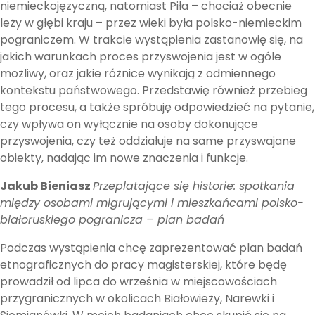
niemieckojęzyczną, natomiast Piła – chociaż obecnie
leży w głębi kraju – przez wieki była polsko-niemieckim
pograniczem. W trakcie wystąpienia zastanowię się, na
jakich warunkach proces przyswojenia jest w ogóle
możliwy, oraz jakie różnice wynikają z odmiennego
kontekstu państwowego. Przedstawię również przebieg
tego procesu, a także spróbuję odpowiedzieć na pytanie,
czy wpływa on wyłącznie na osoby dokonujące
przyswojenia, czy też oddziałuje na same przyswajane
obiekty, nadając im nowe znaczenia i funkcje.
Jakub Bieniasz
Przeplatające się historie: spotkania
między osobami migrującymi i mieszkańcami polsko-
białoruskiego pogranicza – plan badań
Podczas wystąpienia chcę zaprezentować plan badań
etnograficznych do pracy magisterskiej, które będę
prowadził od lipca do września w miejscowościach
przygranicznych w okolicach Białowieży, Narewki i