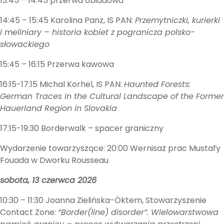
13:45 – 14:45 przerwa obiadowa
14:45 – 15:45 Karolina Panz, IS PAN:
Przemytniczki, kurierki
i meliniary – historia kobiet z pogranicza polsko-
słowackiego
15:45 – 16:15 Przerwa kawowa
16:15-17:15 Michal Korhel, IS PAN:
Haunted Forests:
German Traces in the Cultural Landscape of the Former
Hauerland Region in Slovakia
17:15-19:30 Borderwalk – spacer graniczny
Wydarzenie towarzyszące: 20:00 Wernisaż prac Mustafy
Fouada w Dworku Rousseau
sobota, 13 czerwca 2026
10:30 – 11:30 Joanna Zielińska-Öktem, Stowarzyszenie
Contact Zone:
“Border(line) disorder”. Wielowarstwowa