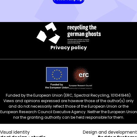
(in
a
new
window)
Privacy policy
Funded by the European Union (ERC, Spectral Recycling, 101041946).
Views and opinions expressed are however those of the author(s) only
and do not necessarily reflect those of the European Union or the
European Research Council Executive Agency. Neither the European Union
nor the granting authority can be held responsible for them.
Visual identity
Design and development