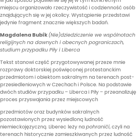
w jaki sposób pojawienie się jej w tym konkretnym
miejscu organizowało rzeczywistość i codzienność osób
znajdujących się w jej okolicy. Wystąpienie przedstawi
jedynie fragment znacznie większych badań.
Magdalena Bubík
(Nie)dziedziczenie we wspólnotach
religijnych na dawnych i obecnych pograniczach,
studium przypadku Piły i Liberca
Tekst stanowi część przygotowywanej przeze mnie
rozprawy doktorskiej poświęconej protestanckim
przedmiotom i obiektom sakralnym na terenach post-
przesiedleniowych w Czechach i Polsce. Na podstawie
dwóch studiów przypadku – Liberca i Piły – przeanalizuję
proces przyswajania przez miejscowych
przedmiotów oraz budynków sakralnych
pozostawionych przez wysiedloną ludność
niemieckojęzyczną. Liberec leży na
pohraničí
, czyli na
terenach historycznie zamieszkiwanych przez ludność