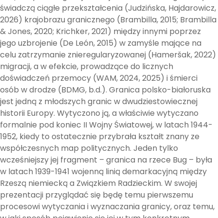
świadczą ciągłe przekształcenia (Judzińska, Hajdarowicz,
2026) krajobrazu granicznego (Brambilla, 2015; Brambilla
& Jones, 2020; Krichker, 2021) między innymi poprzez
jego uzbrojenie (De León, 2015) w zamyśle mające na
celu zatrzymanie znieregularyzowanej (Hameršak, 2022)
migracji, a w efekcie, prowadzące do licznych
doświadczeń przemocy (WAM, 2024, 2025) i śmierci
osób w drodze (BDMG, b.d.). Granica polsko-białoruska
jest jedną z młodszych granic w dwudziestowiecznej
historii Europy. Wytyczono ją, a właściwie wytyczano
formalnie pod koniec II Wojny Światowej, w latach 1944-
1952, kiedy to ostatecznie przybrała kształt znany ze
współczesnych map politycznych. Jeden tylko
wcześniejszy jej fragment – granica na rzece Bug – była
w latach 1939-1941 wojenną linią demarkacyjną między
Rzeszą niemiecką a Związkiem Radzieckim. W swojej
prezentacji przyglądać się będę temu pierwszemu
procesowi wytyczania i wyznaczania granicy, oraz temu,