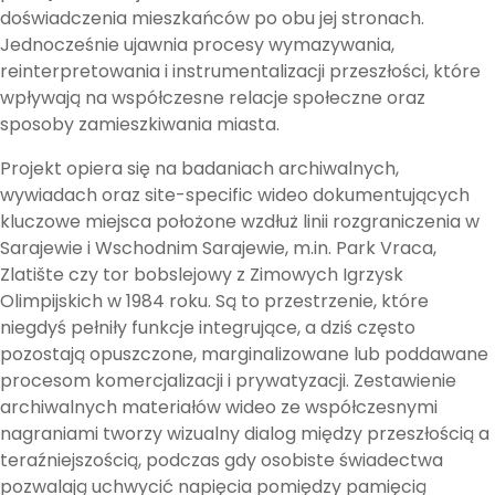
doświadczenia mieszkańców po obu jej stronach.
Jednocześnie ujawnia procesy wymazywania,
reinterpretowania i instrumentalizacji przeszłości, które
wpływają na współczesne relacje społeczne oraz
sposoby zamieszkiwania miasta.
Projekt opiera się na badaniach archiwalnych,
wywiadach oraz site-specific wideo dokumentujących
kluczowe miejsca położone wzdłuż linii rozgraniczenia w
Sarajewie i Wschodnim Sarajewie, m.in. Park Vraca,
Zlatište czy tor bobslejowy z Zimowych Igrzysk
Olimpijskich w 1984 roku. Są to przestrzenie, które
niegdyś pełniły funkcje integrujące, a dziś często
pozostają opuszczone, marginalizowane lub poddawane
procesom komercjalizacji i prywatyzacji. Zestawienie
archiwalnych materiałów wideo ze współczesnymi
nagraniami tworzy wizualny dialog między przeszłością a
teraźniejszością, podczas gdy osobiste świadectwa
pozwalają uchwycić napięcia pomiędzy pamięcią