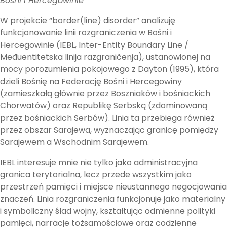
Bośni i Hercegowinie
W projekcie “border(line) disorder” analizuję
funkcjonowanie linii rozgraniczenia w Bośni i
Hercegowinie (IEBL, Inter-Entity Boundary Line /
Međuentitetska linija razgraničenja), ustanowionej na
mocy porozumienia pokojowego z Dayton (1995), która
dzieli Bośnię na Federację Bośni i Hercegowiny
(zamieszkałą głównie przez Boszniaków i bośniackich
Chorwatów) oraz Republikę Serbską (zdominowaną
przez bośniackich Serbów). Linia ta przebiega również
przez obszar Sarajewa, wyznaczając granicę pomiędzy
Sarajewem a Wschodnim Sarajewem.
IEBL interesuje mnie nie tylko jako administracyjna
granica terytorialna, lecz przede wszystkim jako
przestrzeń pamięci i miejsce nieustannego negocjowania
znaczeń. Linia rozgraniczenia funkcjonuje jako materialny
i symboliczny ślad wojny, kształtując odmienne polityki
pamięci, narracje tożsamościowe oraz codzienne