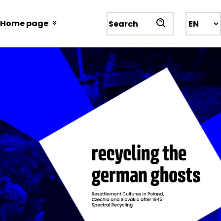
Przejdź
do
Home page
Wyszukiwarka
treści