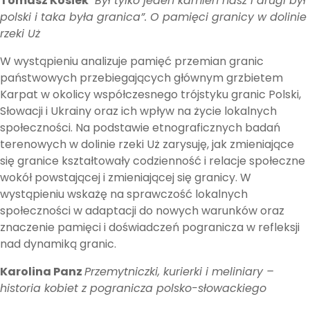
Tomasz Kosiek
“Był tylko jeden kamień nasz i drugi był
polski i taka była granica”. O pamięci granicy w dolinie
rzeki Uż
W wystąpieniu analizuje pamięć przemian granic
państwowych przebiegających głównym grzbietem
Karpat w okolicy współczesnego trójstyku granic Polski,
Słowacji i Ukrainy oraz ich wpływ na życie lokalnych
społeczności. Na podstawie etnograficznych badań
terenowych w dolinie rzeki Uż zarysuję, jak zmieniające
się granice kształtowały codzienność i relacje społeczne
wokół powstającej i zmieniającej się granicy. W
wystąpieniu wskażę na sprawczość lokalnych
społeczności w adaptacji do nowych warunków oraz
znaczenie pamięci i doświadczeń pogranicza w refleksji
nad dynamiką granic.
Karolina Panz
Przemytniczki, kurierki i meliniary –
historia kobiet z pogranicza polsko-słowackiego