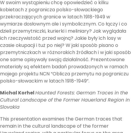
W swoim wystąpieniu chcę opowiedzieć o kilku
kobietach z pogranicza polsko-słowackiego
przekraczających granice w latach 1918-1949 w
wymiarze dosłownym ale i symbolicznym. Co łączy i co
dzieli przemytniczki, kurierki i meliniary? Jak wyglądała
ich rzeczywistość przed wojną? Jakie były ich losy w
czasie okupacji i tuż po niej? W jaki sposób pisano o
przemytniczkach w różnorakich źródłach i w jaki sposób
one same opisywały swoją działalność. Prezentowane
materiały są efektem badań prowadzonych w ramach
mojego projektu NCN “Oblicza przemytu na pograniczu
polsko-słowackim w latach 1918-1949”.
Michal Korhel
Haunted Forests: German Traces in the
Cultural Landscape of the Former Hauerland Region in
Slovakia
This presentation examines the German traces that
remain in the cultural landscape of the former