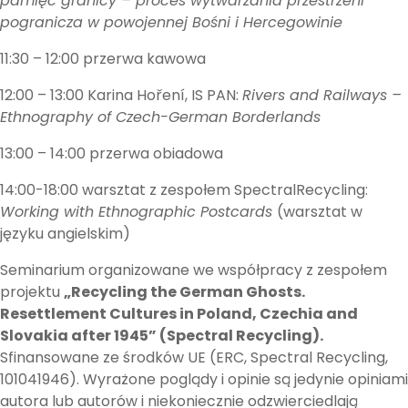
pamięć granicy – proces wytwarzania przestrzeni
pogranicza w powojennej Bośni i Hercegowinie
11:30 – 12:00 przerwa kawowa
12:00 – 13:00 Karina Hoření, IS PAN:
Rivers and Railways –
Ethnography of Czech-German Borderlands
13:00 – 14:00 przerwa obiadowa
14:00-18:00 warsztat z zespołem SpectralRecycling:
Working with Ethnographic Postcards
(warsztat w
języku angielskim)
Seminarium organizowane we współpracy z zespołem
projektu
„Recycling the German Ghosts.
Resettlement Cultures in Poland, Czechia and
Slovakia after 1945” (Spectral Recycling).
Sfinansowane ze środków UE (ERC, Spectral Recycling,
101041946). Wyrażone poglądy i opinie są jedynie opiniami
autora lub autorów i niekoniecznie odzwierciedlają