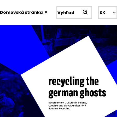
Przejdź
do
Domovská stránka
Wyszukiwarka
treści