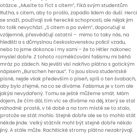
otázce. „Musíte to říct s citem”, říká svým studentům
Rutha, s citem, aby to prošlo, zapadlo lidem do duší. Herci
se snaží, používají své herecké schopnosti, ale nějak jim
to tolik nevychází. „S citem a po svém”, doporučují si
vzájemně, přesvědčují ostatní – mimo to taky nás, na
hledišti a s důmyslnou československou policií vzadu,
nebo to jsme dokonce i my sami – že to Hitler nakonec
myslel dobře. Z tohoto rozměkčování fašismu mi běhá
mráz po zádech. Na jevišti visí nakřivo plátno s gotickým
nápisem „Burschen heraus”. To jsou slova studentské
písně, nejde však především o píseň, spíš o ten švabach,
aby bylo zřejmé, na co se díváme. Fašismus je v tom ale
jakýsi nevydařený. Tomu se ještě můžeme smát. Mám
dojem, že čím dál, tím víc se díváme na děj, který se stal
náhodně: prostě, v té době a na tom místě se to stalo,
protože se stát mohlo. Stejně dobře ale se to mohlo stát
někde jinde. Velký státník mohl být stejně dobře někdo
jiný. A stále může. Rachitické stromy plátno nezakrývají.