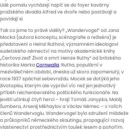
Lidé pomalu vycházejí napít se do foyer kavárny
pražského divadla Alfred ve dvoře nebo postávají a
povídají si.
Tak co jsme to právě viděly? „Wandervogel“ od Jana
Mocka (autora konceptu, scénografie a režiséra) je
představení o Heinzi Ruthovi, významném ideologovi
sudetského němectví na motivy akademické knihy
„Čertova zeď: Život a smrt Heinze Ruthy“ od britského
historika Marka
Cornwalla
. Rutha, populární v
meziválečném období, dneska už skoro zapomenutý, v
roce 1937 spáchal sebevraždu. Mocek se dotýká jeho
životopisu, kterým ale vypráví víc než jen jednotlivý
příběh reichenberského politického funkcionáře. Na
jevišti učinkují čtyři herci – hrají Tomáš Janypka, Matěj
Šumbera, Arsenij Mikhaylov a Václav Němec – v rolích
členů Wandervoglu. Wandervogel bylo sdružení mládeže
a průkopníků německého skautingu, propagující rozvoj
vlastenectví prostřednictvím toulek lesem a pohořím.