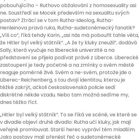
pobouřujícího – Ruthovo obžalování z homosexuality asi
ne. Soustředí se Mocek především na sexualitu svých
postav? Ztrácí se v tom Rutha-ideolog, Rutha-
Henleinova pravá ruka, Rutha-sudetoněmecký fanatik?
„Víš co”, říká tehdy Karin, „asi nás má pobouřit tahle věta,
že Hitler byl velký státník”. „A že ty kluky zneužil”, dodává
Sally, která vyučuje na liberecké univerzitě a na
představení se přijela podívat právě z Liberce. Liberecké
zastoupení je tedy početné a na zmínky o svém městě
reaguje poměrně živě. Svém a ne-svém, protože jde o
Liberec-Reichenberg, s tou dvojí identitou, kterou je
těžké zakrýt, ačkoli československá policie sedí
diskrétně někde vzadu. Nebo tam možná sedíme my,
dnes těžko říct.
„Hitler byl velký státník“. To se říká ve scéně, ve které se
v divadle objeví druhé divadlo: Rutha učí kluky, jak mají
veřejně promlouvat. Starší herec vypráví těm mladším.
Jako postavy mají přenést řeč o sudetoněmecké