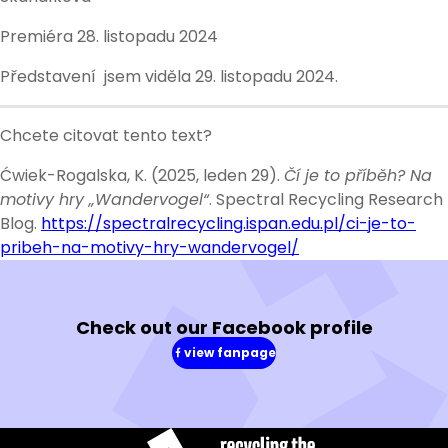
Premiéra 28. listopadu 2024
Představení jsem viděla 29. listopadu 2024.
Chcete citovat tento text?
Ćwiek-Rogalska, K. (2025, leden 29).
Čí je to příběh? Na
motivy hry „Wandervogel“
. Spectral Recycling Research
Blog.
https://spectralrecycling.ispan.edu.pl/ci-je-to-
pribeh-na-motivy-hry-wandervogel/
Check out our Facebook profile
view fanpage
(in
a
new
window)