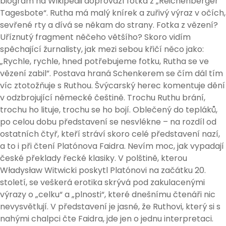
biogram na Wikipedii doprovází fotka z „Reichenberger
Tagesbote“. Rutha má malý knírek a zuřivý výraz v očích,
sevřené rty a dívá se někam do strany. Fotka z vězení?
Uříznutý fragment něčeho většího? Skoro vidím
spěchající žurnalisty, jak mezi sebou křičí něco jako:
„Rychle, rychle, hned potřebujeme fotku, Rutha se ve
vězení zabil”. Postava hraná Schenkerem se čím dál tím
víc ztotožňuje s Ruthou. Švýcarský herec komentuje dění
v odzbrojující německé češtině. Trochu Ruthu brání,
trochu ho lituje, trochu se ho bojí. Oblečený do tepláků,
po celou dobu představení se nesvlékne – na rozdíl od
ostatních čtyř, kteří stráví skoro celé představení nazí,
a to i při čtení Platónova Faidra. Nevím moc, jak vypadají
české překlady řecké klasiky. V polštině, kterou
Władysław Witwicki poskytl Platónovi na začátku 20.
století, se veškerá erotika skrývá pod zakulacenými
výrazy o „celku“ a „plnosti“, které dnešnímu čtenáři nic
nevysvětlují. V představení je jasné, že Ruthovi, který si s
nahými chalpci čte Faidra, jde jen o jednu interpretaci.