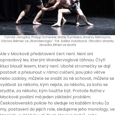
Tomáš Janypka, Philipp Schenker, Matěj Šumbera, Arseniy Mikhaylov,
Václav Němec ve „Wandervoglu”. Fot. Adéla Vosičková. Oficiální stranky
divadla Alfred ve dvoře
Ale v Mockově představení čert není. Není ani
opravdový les, kterým Wandervoglové táhnou. Čtyři
kluci bloudí lesem, který není. Ubohé stromečky se dají
postavit a přesunout v rámci cvičení, jsou jako větve
nebo ozdoby, můžete se snažit za ně schovat, můžete se
vydávat za někoho, kým nejste, za někoho, za koho se
stydíte, za někoho, kým toužíte být. Protože Rutha v
Mockově podání má jeden základní problém.
Československá policie ho sleduje na každém kroku (a
my, postavení do jejich role, sledujeme jeho monology, ve