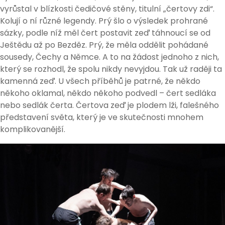
vyrůstal v blízkosti čedičové stěny, titulní „čertovy zdi“.
Kolují o ní různé legendy. Prý šlo o výsledek prohrané
sázky, podle níž měl čert postavit zeď táhnoucí se od
Ještědu až po Bezděz. Prý, že měla oddělit pohádané
sousedy, Čechy a Němce. A to na žádost jednoho z nich,
který se rozhodl, že spolu nikdy nevyjdou. Tak už raději ta
kamenná zeď. U všech příběhů je patrné, že někdo
někoho oklamal, někdo někoho podvedl – čert sedláka
nebo sedlák čerta. Čertova zeď je plodem lži, falešného
představení světa, který je ve skutečnosti mnohem
komplikovanější.