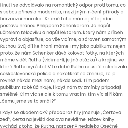
Hnutí se odvolávalo na romantický odpor proti tomu, co
s sebou přinesla modernita, mezi jiným ničení přírody a
buržoazní morálce. Kromě toho máme ještě jednu
postavu hranou Philippem Schenkerem. Je napůl
učitelem tělocviku a napůl lektorem, který nám příběh
vypráví a objasňuje, co vše vidíme, a zároveň samotným
Ruthou. Svůj díl ke hraní máme i my jako publikum: nejen
proto, že nám Schenker dává kolovat fotky, na kterých
máme vidět Ruthu (vidíme-li, je jiná otázka) а krajinu, ve
které Rutha vyrůstal. V té době Ruthu neustále sledovala
československá policie a několikrát se zmiňuje, že je
rovněž někde mezi námi, někde sedí. Tím pádem
publikum také účinkuje, i když nám ty zmínky připadají
směšné. Čím víc se ale k tomu vracím, tím víc si říkám:
„čemu jsme se to smáli?”.
I když se akademický předobraz hry jmenuje „Čertova
zeď”, čerta na jevišti doslova nevidíme. Název knihy
vychází z toho, že Rutha, narozený nedaleko Osečné,