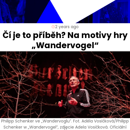
2 years ago
Čí je to příběh? Na motivy hry
„Wandervogel“
Philipp Schenker ve „Wandervoglu”. Fot. Adéla Vosičková/Philipp
Schenker w „Wandervogel”, zdjęcie Adela Vosičková. Oficiální