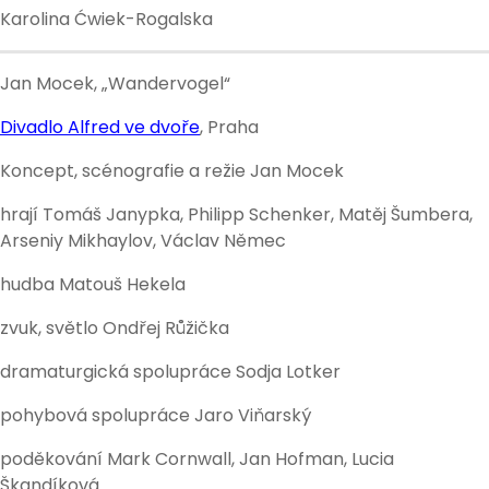
Karolina Ćwiek-Rogalska
Jan Mocek, „Wandervogel“
Divadlo Alfred ve dvoře
, Praha
Koncept, scénografie a režie Jan Mocek
hrají Tomáš Janypka, Philipp Schenker, Matěj Šumbera,
Arseniy Mikhaylov, Václav Němec
hudba Matouš Hekela
zvuk, světlo Ondřej Růžička
dramaturgická spolupráce Sodja Lotker
pohybová spolupráce Jaro Viňarský
poděkování Mark Cornwall, Jan Hofman, Lucia
Škandíková