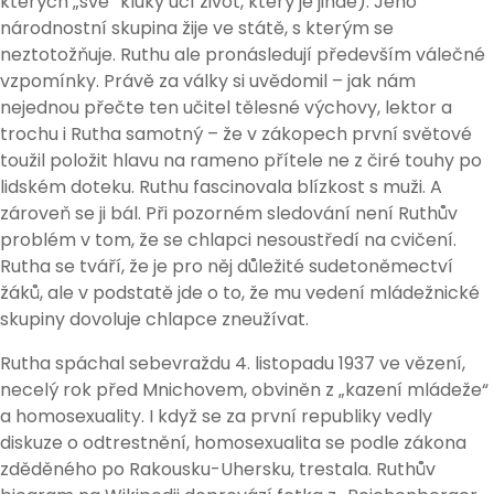
kterých „své“ kluky učí život, který je jinde). Jeho
národnostní skupina žije ve státě, s kterým se
neztotožňuje. Ruthu ale pronásledují především válečné
vzpomínky. Právě za války si uvědomil – jak nám
nejednou přečte ten učitel tělesné výchovy, lektor a
trochu i Rutha samotný – že v zákopech první světové
toužil položit hlavu na rameno přítele ne z čiré touhy po
lidském doteku. Ruthu fascinovala blízkost s muži. A
zároveň se ji bál. Při pozorném sledování není Ruthův
problém v tom, že se chlapci nesoustředí na cvičení.
Rutha se tváří, že je pro něj důležité sudetoněmectví
žáků, ale v podstatě jde o to, že mu vedení mládežnické
skupiny dovoluje chlapce zneužívat.
Rutha spáchal sebevraždu 4. listopadu 1937 ve vězení,
necelý rok před Mnichovem, obviněn z „kazení mládeže“
a homosexuality. I když se za první republiky vedly
diskuze o odtrestnění, homosexualita se podle zákona
zděděného po Rakousku-Uhersku, trestala. Ruthův