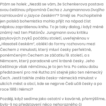
Ptám se holek: „Nezdá se vám, že Schenkerova postava
svou češtinou připomíná Čecha z Jungmannova
Dvojího
rozmlouvání o jazyce českém
”? Smějí se. Pochopitelně
jen polská bohemistka mohla přijít na nápad číst
nějakou zaprášenou knihu. To je taky dialog, i když méně
známý než ten Platónův. Jungmann svou kritiku
jazykových zvyků počátku století, uveřejněnou v
„Hlasateli českém”, oblékl do formy rozhovoru mezi
Čechem z minulosti, který mluví česky perfektně,
poněmčeným Čechem ze záčatku 19. století, a s
Němcem, který paradoxně umí krásně česky. Jeho
čeština je však němčinou, je to jen hra. Po celou dobu
představení pro mě Rutha zní stejně jako ten německý
Čech. Jestli takhle zněla česko-německá minulost v
ulicích měst a obcí, kde se nejprve Češi učili česky a po
roce 1918 i Němci?
Později, když sedíme jako ostatní v kavárně, přemýšlíme,
bylo-li na představení něco nehorazného či