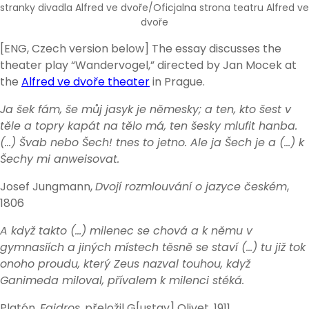
stranky divadla Alfred ve dvoře/Oficjalna strona teatru Alfred ve
dvoře
[ENG, Czech version below] The essay discusses the
theater play “Wandervogel,” directed by Jan Mocek at
the
Alfred ve dvoře theater
in Prague.
Ja šek fám, še můj jasyk je němesky; a ten, kto šest v
těle a topry kapát na tělo má, ten šesky mlufit hanba.
(…) Švab nebo Šech! tnes to jetno. Ale ja Šech je a (…) k
Šechy mi anweisovat.
Josef Jungmann,
Dvojí rozmlouvání o jazyce českém
,
1806
A když takto (…) milenec se chová a k němu v
gymnasiích a jiných místech těsně se staví (…) tu již tok
onoho proudu, který Zeus nazval touhou, když
Ganimeda miloval, přívalem k milenci stéká.
Platón,
Faidros
, přeložil G[ustav] Olivet, 1911