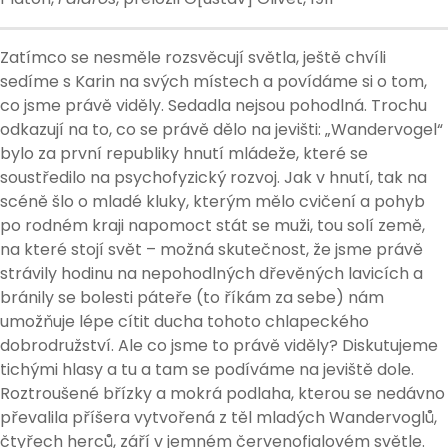
Zatímco se nesměle rozsvěcují světla, ještě chvíli
sedíme s Karin na svých místech a povídáme si o tom,
co jsme právě viděly. Sedadla nejsou pohodlná. Trochu
odkazují na to, co se právě dělo na jevišti: „Wandervogel“
bylo za první republiky hnutí mládeže, které se
soustředilo na psychofyzický rozvoj. Jak v hnutí, tak na
scéně šlo o mladé kluky, kterým mělo cvičení a pohyb
po rodném kraji napomoct stát se muži, tou solí země,
na které stojí svět – možná skutečnost, že jsme právě
strávily hodinu na nepohodlných dřevěných lavicích a
bránily se bolesti páteře (to říkám za sebe) nám
umožňuje lépe cítit ducha tohoto chlapeckého
dobrodružství. Ale co jsme to právě viděly? Diskutujeme
tichými hlasy a tu a tam se podíváme na jeviště dole.
Roztroušené břízky a mokrá podlaha, kterou se nedávno
převalila příšera vytvořená z těl mladých Wandervoglů,
čtyřech herců, září v jemném červenofialovém světle.