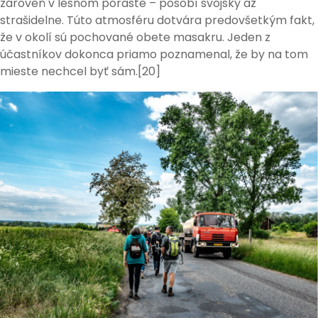
zároveň v lesnom poraste – pôsobí svojsky až
strašidelne. Túto atmosféru dotvára predovšetkým fakt,
že v okolí sú pochované obete masakru. Jeden z
účastníkov dokonca priamo poznamenal, že by na tom
mieste nechcel byť sám.[20]