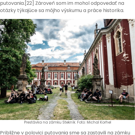
putovania.[22] Zároveň som im mohol odpovedať na
otázky týkajúce sa môjho výskumu a práce historika.
Prestávka na zámku Stekník. Foto: Michal Korhel
Približne v polovici putovania sme sa zastavili na zámku