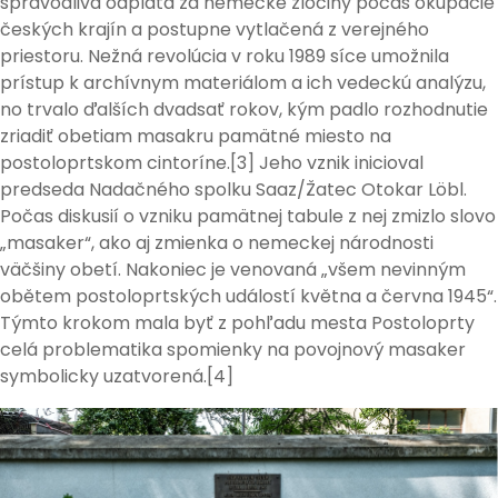
spravodlivá odplata za nemecké zločiny počas okupácie
českých krajín a postupne vytlačená z verejného
priestoru. Nežná revolúcia v roku 1989 síce umožnila
prístup k archívnym materiálom a ich vedeckú analýzu,
no trvalo ďalších dvadsať rokov, kým padlo rozhodnutie
zriadiť obetiam masakru pamätné miesto na
postoloprtskom cintoríne.[3] Jeho vznik inicioval
predseda Nadačného spolku Saaz/Žatec Otokar Löbl.
Počas diskusií o vzniku pamätnej tabule z nej zmizlo slovo
„masaker“, ako aj zmienka o nemeckej národnosti
väčšiny obetí. Nakoniec je venovaná „všem nevinným
obětem postoloprtských událostí května a června 1945“.
Týmto krokom mala byť z pohľadu mesta Postoloprty
celá problematika spomienky na povojnový masaker
symbolicky uzatvorená.[4]