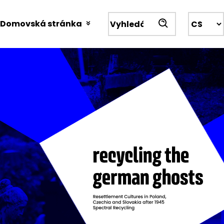
Przejdź
do
Domovská stránka
Wyszukiwarka
treści