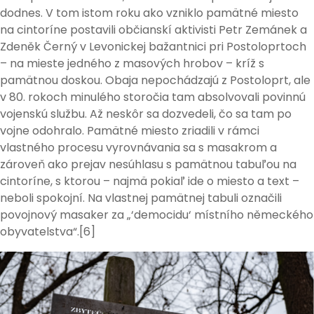
dodnes. V tom istom roku ako vzniklo pamätné miesto
na cintoríne postavili občianskí aktivisti Petr Zemánek a
Zdeněk Černý v Levonickej bažantnici pri Postoloprtoch
– na mieste jedného z masových hrobov – kríž s
pamätnou doskou. Obaja nepochádzajú z Postoloprt, ale
v 80. rokoch minulého storočia tam absolvovali povinnú
vojenskú službu. Až neskôr sa dozvedeli, čo sa tam po
vojne odohralo. Pamätné miesto zriadili v rámci
vlastného procesu vyrovnávania sa s masakrom a
zároveň ako prejav nesúhlasu s pamätnou tabuľou na
cintoríne, s ktorou – najmä pokiaľ ide o miesto a text –
neboli spokojní. Na vlastnej pamätnej tabuli označili
povojnový masaker za „‘democidu‘ místního německého
obyvatelstva“.[6]