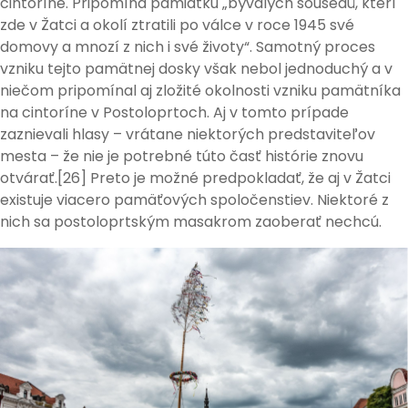
cintoríne. Pripomína pamiatku „bývalých sousedů, kteří
zde v Žatci a okolí ztratili po válce v roce 1945 své
domovy a mnozí z nich i své životy“. Samotný proces
vzniku tejto pamätnej dosky však nebol jednoduchý a v
niečom pripomínal aj zložité okolnosti vzniku pamätníka
na cintoríne v Postoloprtoch. Aj v tomto prípade
zaznievali hlasy – vrátane niektorých predstaviteľov
mesta – že nie je potrebné túto časť histórie znovu
otvárať.[26] Preto je možné predpokladať, že aj v Žatci
existuje viacero pamäťových spoločenstiev. Niektoré z
nich sa postoloprtským masakrom zaoberať nechcú.