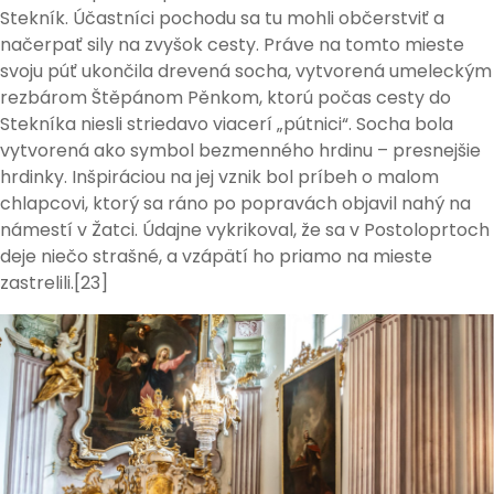
Stekník. Účastníci pochodu sa tu mohli občerstviť a
načerpať sily na zvyšok cesty. Práve na tomto mieste
svoju púť ukončila drevená socha, vytvorená umeleckým
rezbárom Štěpánom Pěnkom, ktorú počas cesty do
Stekníka niesli striedavo viacerí „pútnici“. Socha bola
vytvorená ako symbol bezmenného hrdinu – presnejšie
hrdinky. Inšpiráciou na jej vznik bol príbeh o malom
chlapcovi, ktorý sa ráno po popravách objavil nahý na
námestí v Žatci. Údajne vykrikoval, že sa v Postoloprtoch
deje niečo strašné, a vzápätí ho priamo na mieste
zastrelili.[23]