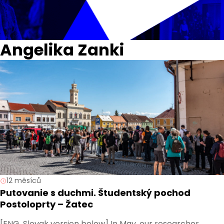
Angelika Zanki
12 měsíců
Putovanie s duchmi. Študentský pochod
Postoloprty – Žatec
[ENG, Slovak version below] In May, our researcher,