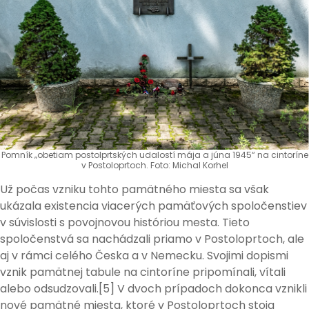
Pomník „obetiam postolprtských udalostí mája a júna 1945“ na cintoríne
v Postoloprtoch. Foto: Michal Korhel
Už počas vzniku tohto pamätného miesta sa však
ukázala existencia viacerých pamäťových spoločenstiev
v súvislosti s povojnovou históriou mesta. Tieto
spoločenstvá sa nachádzali priamo v Postoloprtoch, ale
aj v rámci celého Česka a v Nemecku. Svojimi dopismi
vznik pamätnej tabule na cintoríne pripomínali, vítali
alebo odsudzovali.[5] V dvoch prípadoch dokonca vznikli
nové pamätné miesta, ktoré v Postoloprtoch stoja