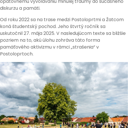
opätovnému vyvolávaniu minulej traumy do súčasného
diskurzu a pamäti.
Od roku 2022 sa na trase medzi Postoloprtmi a Žatcom
koná študentský pochod. Jeho štvrtý ročník sa
uskutočnil 27. mája 2025. V nasledujúcom texte sa bližšie
pozriem na to, akú úlohu zohráva táto forma
pamäťového aktivizmu v rámci „strašenia“ v
Postoloprtoch.