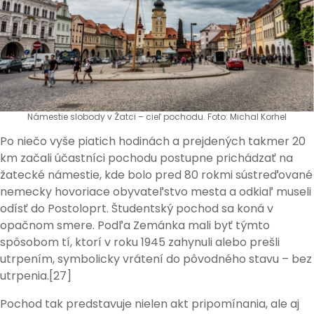
Námestie slobody v Žatci – cieľ pochodu. Foto: Michal Korhel
Po niečo vyše piatich hodinách a prejdených takmer 20
km začali účastníci pochodu postupne prichádzať na
žatecké námestie, kde bolo pred 80 rokmi sústreďované
nemecky hovoriace obyvateľstvo mesta a odkiaľ museli
odísť do Postoloprt. Študentský pochod sa koná v
opačnom smere. Podľa Zemánka mali byť týmto
spôsobom tí, ktorí v roku 1945 zahynuli alebo prešli
utrpením, symbolicky vrátení do pôvodného stavu – bez
utrpenia.[27]
Pochod tak predstavuje nielen akt pripomínania, ale aj