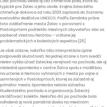
Časť pochodu viedla aj cez chmeľové polia, ktoré sú
typické pre Žatec a jeho okolie. Krajina žateckého
chmeľu je dokonca od roku 2023 zapísaná do Zoznamu
svetového dedičstva UNESCO. Podľa Zemánka práve
toto zviditeľnenie mesta Žatec v porovnaní s
Postoloprtami podnietilo miestnych obyvateľov viac sa
zaoberať vlastnou históriou – vrátane jej
problematických a bolestivých aspektov.[25]
Je však otázne, nakoľko táto interpretácia úplne
zodpovedá skutočnosti. Na jednej strane o tom svedčí
nielen vyššia účasť žateckej verejnosti na pochode, ale aj
následná spomienka v centre Žatca spolu s modlitbou
na uctenie si Nemcov vyhnaných z mesta po vojne a
usmrtených v Postoloprtoch, ktorej sa zúčastnil aj
primátor mesta. Spomienka nebola súčasťou
študentského pochodu a organizoval ju Žatecký
okrášľovací kolektiv. Niekoľko dní po pochode bola
odhalená aj nová pamätná doska na miestnom