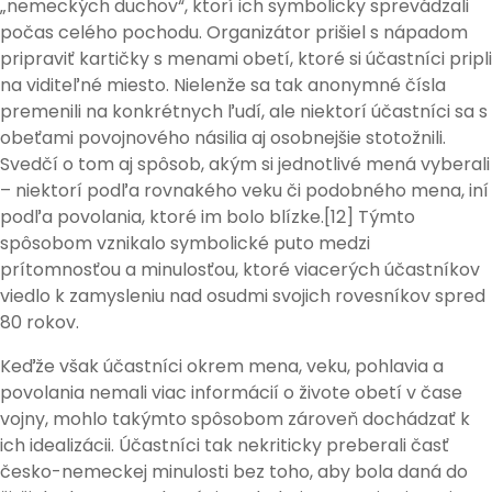
„nemeckých duchov“, ktorí ich symbolicky sprevádzali
počas celého pochodu. Organizátor prišiel s nápadom
pripraviť kartičky s menami obetí, ktoré si účastníci pripli
na viditeľné miesto. Nielenže sa tak anonymné čísla
premenili na konkrétnych ľudí, ale niektorí účastníci sa s
obeťami povojnového násilia aj osobnejšie stotožnili.
Svedčí o tom aj spôsob, akým si jednotlivé mená vyberali
– niektorí podľa rovnakého veku či podobného mena, iní
podľa povolania, ktoré im bolo blízke.[12] Týmto
spôsobom vznikalo symbolické puto medzi
prítomnosťou a minulosťou, ktoré viacerých účastníkov
viedlo k zamysleniu nad osudmi svojich rovesníkov spred
80 rokov.
Keďže však účastníci okrem mena, veku, pohlavia a
povolania nemali viac informácií o živote obetí v čase
vojny, mohlo takýmto spôsobom zároveň dochádzať k
ich idealizácii. Účastníci tak nekriticky preberali časť
česko-nemeckej minulosti bez toho, aby bola daná do