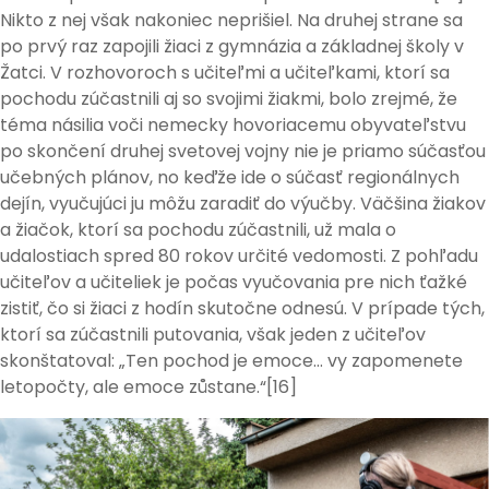
Nikto z nej však nakoniec neprišiel. Na druhej strane sa
po prvý raz zapojili žiaci z gymnázia a základnej školy v
Žatci. V rozhovoroch s učiteľmi a učiteľkami, ktorí sa
pochodu zúčastnili aj so svojimi žiakmi, bolo zrejmé, že
téma násilia voči nemecky hovoriacemu obyvateľstvu
po skončení druhej svetovej vojny nie je priamo súčasťou
učebných plánov, no keďže ide o súčasť regionálnych
dejín, vyučujúci ju môžu zaradiť do výučby. Väčšina žiakov
a žiačok, ktorí sa pochodu zúčastnili, už mala o
udalostiach spred 80 rokov určité vedomosti. Z pohľadu
učiteľov a učiteliek je počas vyučovania pre nich ťažké
zistiť, čo si žiaci z hodín skutočne odnesú. V prípade tých,
ktorí sa zúčastnili putovania, však jeden z učiteľov
skonštatoval: „Ten pochod je emoce… vy zapomenete
letopočty, ale emoce zůstane.“[16]