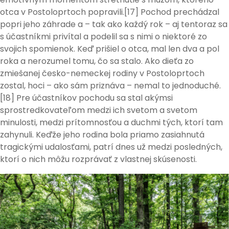
otca v Postoloprtoch popravili.[17] Pochod prechádzal
popri jeho záhrade a – tak ako každý rok – aj tentoraz sa
s účastníkmi privítal a podelil sa s nimi o niektoré zo
svojich spomienok. Keď prišiel o otca, mal len dva a pol
roka a nerozumel tomu, čo sa stalo. Ako dieťa zo
zmiešanej česko-nemeckej rodiny v Postoloprtoch
zostal, hoci – ako sám priznáva – nemal to jednoduché.
[18] Pre účastníkov pochodu sa stal akýmsi
sprostredkovateľom medzi ich svetom a svetom
minulosti, medzi prítomnosťou a duchmi tých, ktorí tam
zahynuli. Keďže jeho rodina bola priamo zasiahnutá
tragickými udalosťami, patrí dnes už medzi posledných,
ktorí o nich môžu rozprávať z vlastnej skúsenosti.