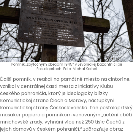
Pomník „zbytočným obetiam 1945“ v Levonickej bažantnici pri
Postoloprtoch. Foto: Michal Korhel
Ďalší pomník, v reakcii na pamätné miesto na cintoríne,
vznikol v centrálnej časti mesta z iniciatívy Klubu
českého pohraničia, ktorý je ideologicky blízky
Komunistickej strane Čiech a Moravy, nástupkyni
Komunistickej strany Československa. Ten postoloprtský
masaker popiera a pomníkom venovaným „uctění obětí
mnichovské zrady, vyhnání více než 250 tisíc Čechů z
jejich domovů v českém pohraničí,“ zdôrazňuje obraz