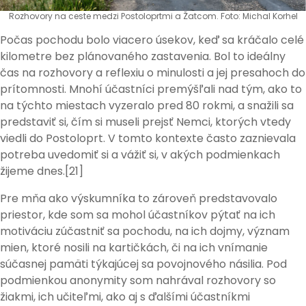
Rozhovory na ceste medzi Postoloprtmi a Žatcom. Foto: Michal Korhel
Počas pochodu bolo viacero úsekov, keď sa kráčalo celé
kilometre bez plánovaného zastavenia. Bol to ideálny
čas na rozhovory a reflexiu o minulosti a jej presahoch do
prítomnosti. Mnohí účastníci premýšľali nad tým, ako to
na týchto miestach vyzeralo pred 80 rokmi, a snažili sa
predstaviť si, čím si museli prejsť Nemci, ktorých vtedy
viedli do Postoloprt. V tomto kontexte často zaznievala
potreba uvedomiť si a vážiť si, v akých podmienkach
žijeme dnes.[21]
Pre mňa ako výskumníka to zároveň predstavovalo
priestor, kde som sa mohol účastníkov pýtať na ich
motiváciu zúčastniť sa pochodu, na ich dojmy, význam
mien, ktoré nosili na kartičkách, či na ich vnímanie
súčasnej pamäti týkajúcej sa povojnového násilia. Pod
podmienkou anonymity som nahrával rozhovory so
žiakmi, ich učiteľmi, ako aj s ďalšími účastníkmi