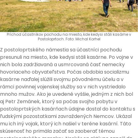
Príchod účastníkov pochodu na miesto, kde kedysi stáli kasárne v
Postoloprtoch. Foto: Michal Korhel
Z postoloprtského námestia sa účastníci pochodu
presunuli na miesto, kde kedysi stáli kasárne. Po vojne v
nich bola zadržiavaná a usmrcovaná časť nemecky
hovoriaceho obyvateľstva. Počas obdobia socializmu
kasárne naďalej slúžili svojmu pôvodnému účelu a v
rámci povinnej vojenskej služby sa v nich vystriedalo
mnoho mužov. Ako je uvedené vyššie, jedným z nich bol
aj Petr Zemánek, ktorý sa počas svojho pobytu v
postoloprtských kasárňach údajne dostal do kontaktu s
ľudskými pozostatkami zavraždených Nemcov. Ukázal
mu ich iný vojak, ktorý ich našiel v teréne kasární. Táto
skúsenosť ho primäla začať sa zaoberať témou