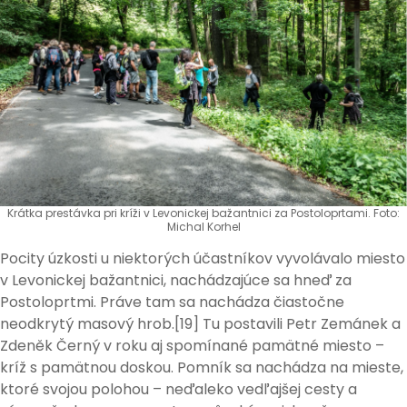
Krátka prestávka pri kríži v Levonickej bažantnici za Postoloprtami. Foto:
Michal Korhel
Pocity úzkosti u niektorých účastníkov vyvolávalo miesto
v Levonickej bažantnici, nachádzajúce sa hneď za
Postoloprtmi. Práve tam sa nachádza čiastočne
neodkrytý masový hrob.[19] Tu postavili Petr Zemánek a
Zdeněk Černý v roku aj spomínané pamätné miesto –
kríž s pamätnou doskou. Pomník sa nachádza na mieste,
ktoré svojou polohou – neďaleko vedľajšej cesty a