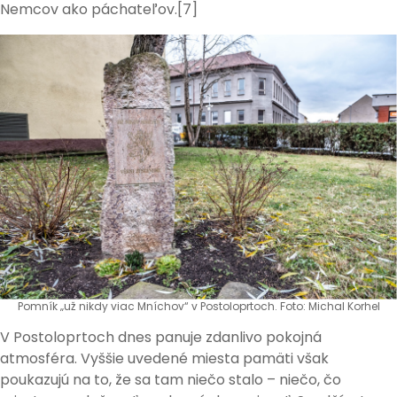
Nemcov ako páchateľov.[7]
Pomník „už nikdy viac Mníchov“ v Postoloprtoch. Foto: Michal Korhel
V Postoloprtoch dnes panuje zdanlivo pokojná
atmosféra. Vyššie uvedené miesta pamäti však
poukazujú na to, že sa tam niečo stalo – niečo, čo