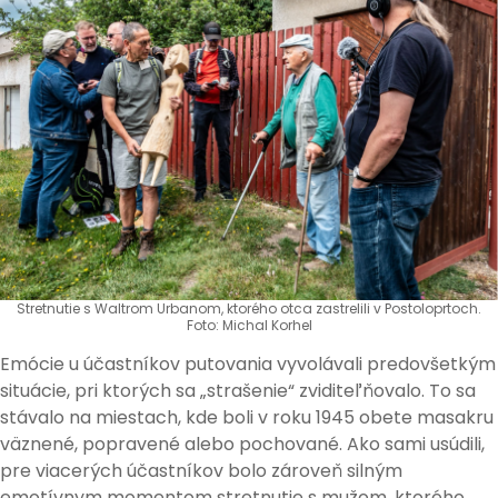
Stretnutie s Waltrom Urbanom, ktorého otca zastrelili v Postoloprtoch.
Foto: Michal Korhel
Emócie u účastníkov putovania vyvolávali predovšetkým
situácie, pri ktorých sa „strašenie“ zviditeľňovalo. To sa
stávalo na miestach, kde boli v roku 1945 obete masakru
väznené, popravené alebo pochované. Ako sami usúdili,
pre viacerých účastníkov bolo zároveň silným
emotívnym momentom stretnutie s mužom, ktorého