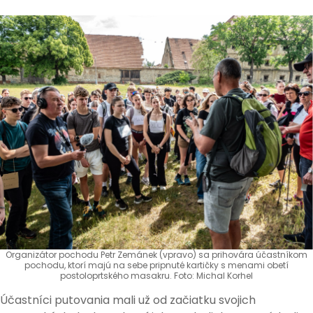
Organizátor pochodu Petr Zemánek (vpravo) sa prihovára účastníkom
pochodu, ktorí majú na sebe pripnuté kartičky s menami obetí
postoloprtského masakru. Foto: Michal Korhel
Účastníci putovania mali už od začiatku svojich