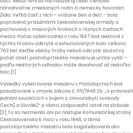
obcí. Medzi nimi sa nachádzali aj českí členovia
národnostne zmiešaných rodín či nemecky hovoriaci
Židia. Veľká časť z nich – vrátane žien a detí – bola
popravená príslušníkmi československej armády a
pochovaná v masových hroboch v rôznych častiach
mesta. Počas vyšetrovania v roku 1947 boli niektoré z
týchto hrobov odkryté a exhumovaných bolo celkovo
763 tiel. Keďže všetky hroby neboli odkryté, skutočný
počet obetí postoloprtského masakru je určite vyšší –
podľa niektorých odhadov môže dosahovať až niekoľko
tisíc.[1]
Výsledky vyšetrovania masakru v Postoloprtoch boli
posudzované v zmysle zákona č. 115/1946 Zb. „o právnosti
jednání souvisících s bojem o znovunabytí svobody
Čechů a Slováků“ a všetci zodpovední ostali na slobode.
[2] To sa nezmenilo ani po nástupe Komunistickej strany
Československa k moci v roku 1948, a téma
postoloprtského masakru bola bagatelizovaná ako