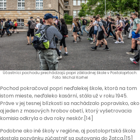
Účastníci pochodu prechádzajú popri základnej škole v Postoloprtoch.
Foto: Michal Korhel
Pochod pokračoval popri neďalekej škole, ktorá na tom
istom mieste, neďaleko kasární, stála už v roku 1945.
Práve v jej tesnej blízkosti sa nachádzalo popravisko, ako
aj jeden z masových hrobov obetí, ktorý vyšetrovacia
komisia odkryla o dva roky neskôr.[14]
Podobne ako iné školy v regióne, aj postoloprtská škola
dostala pozvánku zúčastniť sa putovania do Žatca.[15]