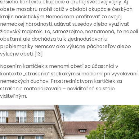
širšieho kontextu okupácie a druhej svetovej vojny. Aj
obete masakru mohli totiž v období okupácie českých
krajín nacistickým Nemeckom profitovať zo svojej
nemeckej národnosti, udávať susedov alebo využívať
židovský majetok. To, samozrejme, neznamená, že neboli
obeťami, ale dochádza tu k zjednodušovaniu
problematiky Nemcov ako výlučne páchateľov alebo
výlučne obetí.[13]
Nosením kartičiek s menami obetí sa účastníci v
kontexte „strašenia“ stali akýmisi médiami pri vyvolávaní
nemeckých duchov. Prostredníctvom kartičiek sa
strašenie materializovalo – neviditeľné sa stalo
viditeľným.