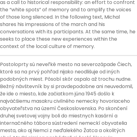
as a call to historical responsibility: an effort to confront
the “white spots” of memory and to amplify the voices
of those long silenced. In the following text, Michal
shares his impressions of the march and his
conversations with its participants. At the same time, he
seeks to place these new experiences within the
context of the local culture of memory.
Postoloprty sú neveľké mesto na severozápade Čiech,
ktoré sa na prvý pohľad nijako neodlišuje od iných
podobných miest. Pôsobí skôr ospalo až trochu nudne.
Bežný návštevník by si pravdepodobne ani neuvedomil,
že ide o miesto, kde začiatkom júna 1945 došlo k
najväčšiemu masakru civilného nemecky hovoriaceho
obyvateľstva na území Československa. Po skončení
druhej svetovej vojny boli do miestnych kasární a
internačného tábora sústredení nemeckí obyvatelia
mesta, ako aj Nemci z neďalekého Žatca a okolitých