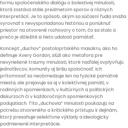
formu spoločenského dialógu o bolestivej minulosti,
ktorá zostáva stále predmetom sporov a rôznych
interpretácií. Je to spôsob, akým sa súčasní ľudia snažia
vyrovnať s nevysporiadanou históriou a ponúknuť
priestor na otvorené rozhovory o tom, čo sa stalo a
prečo je dôležité si tieto udalosti pamätať.
Koncept „duchov” postoloprtského masakru, ako ho
definuje Avery Gordon, slúži ako metafora pre
nevyriešené traumy minulosti, ktoré naďalej ovplyvňujú
jednotlivcov, komunity aj širšiu spoločnosť. Ich
prítomnosť sa neobmedzuje len na fyzické pamätné
miesta, ale prejavuje sa aj v kolektívnej pamäti, v
rodinných spomienkach, v kultúrnych a politických
diskurzoch či v každoročných spomienkových
podujatiach. Títo „duchovia“ minulosti poukazujú na
potrebu otvoreného a kritického prístupu k dejinám,
ktorý presahuje selektívne výklady a ideologicky
podmienené interpretácie.