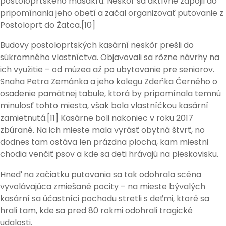
postoloprtského masakru. Neskôr sa aktívne zapojil do
pripomínania jeho obetí a začal organizovať putovanie z
Postoloprt do Žatca.[10]
Budovy postoloprtských kasární neskôr prešli do
súkromného vlastníctva. Objavovali sa rôzne návrhy na
ich využitie – od múzea až po ubytovanie pre seniorov.
Snaha Petra Zemánka a jeho kolegu Zdeňka Černého o
osadenie pamätnej tabule, ktorá by pripomínala temnú
minulosť tohto miesta, však bola vlastníčkou kasární
zamietnutá.[11] Kasárne boli nakoniec v roku 2017
zbúrané. Na ich mieste mala vyrásť obytná štvrť, no
dodnes tam ostáva len prázdna plocha, kam miestni
chodia venčiť psov a kde sa deti hrávajú na pieskovisku.
Hneď na začiatku putovania sa tak odohrala scéna
vyvolávajúca zmiešané pocity – na mieste bývalých
kasární sa účastníci pochodu stretli s deťmi, ktoré sa
hrali tam, kde sa pred 80 rokmi odohrali tragické
udalosti.