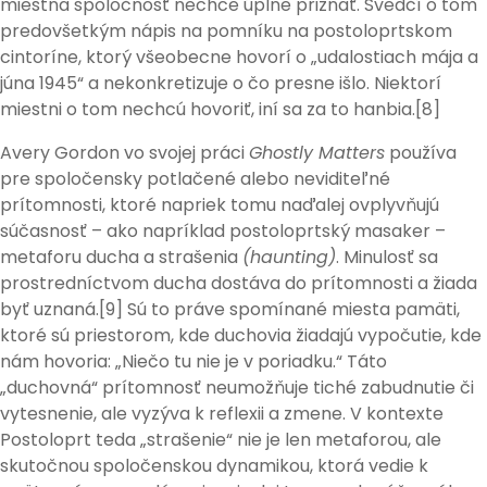
miestna spoločnosť nechce úplne priznať. Svedčí o tom
predovšetkým nápis na pomníku na postoloprtskom
cintoríne, ktorý všeobecne hovorí o „udalostiach mája a
júna 1945“ a nekonkretizuje o čo presne išlo. Niektorí
miestni o tom nechcú hovoriť, iní sa za to hanbia.[8]
Avery Gordon vo svojej práci
Ghostly Matters
používa
pre spoločensky potlačené alebo neviditeľné
prítomnosti, ktoré napriek tomu naďalej ovplyvňujú
súčasnosť – ako napríklad postoloprtský masaker –
metaforu ducha a strašenia
(haunting)
. Minulosť sa
prostredníctvom ducha dostáva do prítomnosti a žiada
byť uznaná.[9] Sú to práve spomínané miesta pamäti,
ktoré sú priestorom, kde duchovia žiadajú vypočutie, kde
nám hovoria: „Niečo tu nie je v poriadku.“ Táto
„duchovná“ prítomnosť neumožňuje tiché zabudnutie či
vytesnenie, ale vyzýva k reflexii a zmene. V kontexte
Postoloprt teda „strašenie“ nie je len metaforou, ale
skutočnou spoločenskou dynamikou, ktorá vedie k