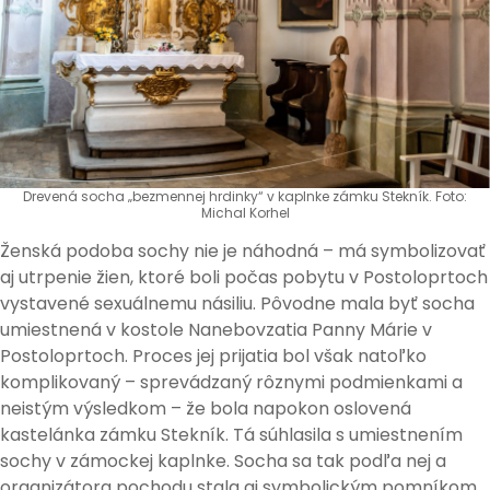
Drevená socha „bezmennej hrdinky“ v kaplnke zámku Stekník. Foto:
Michal Korhel
Ženská podoba sochy nie je náhodná – má symbolizovať
aj utrpenie žien, ktoré boli počas pobytu v Postoloprtoch
vystavené sexuálnemu násiliu. Pôvodne mala byť socha
umiestnená v kostole Nanebovzatia Panny Márie v
Postoloprtoch. Proces jej prijatia bol však natoľko
komplikovaný – sprevádzaný rôznymi podmienkami a
neistým výsledkom – že bola napokon oslovená
kastelánka zámku Stekník. Tá súhlasila s umiestnením
sochy v zámockej kaplnke. Socha sa tak podľa nej a
organizátora pochodu stala aj symbolickým pomníkom