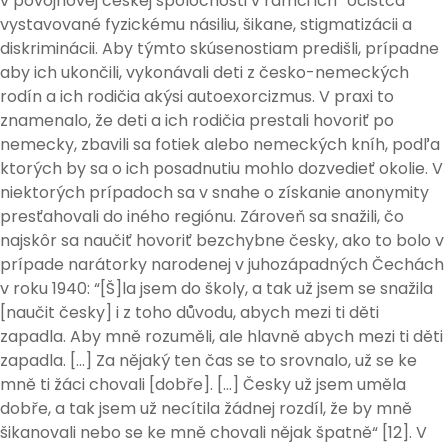
v povojnovej českej spoločnosti v rámci ich “očistca”
vystavované fyzickému násiliu, šikane, stigmatizácii a
diskriminácii. Aby týmto skúsenostiam predišli, prípadne
aby ich ukončili, vykonávali deti z česko-nemeckých
rodín a ich rodičia akýsi autoexorcizmus. V praxi to
znamenalo, že deti a ich rodičia prestali hovoriť po
nemecky, zbavili sa fotiek alebo nemeckých kníh, podľa
ktorých by sa o ich posadnutiu mohlo dozvedieť okolie. V
niektorých prípadoch sa v snahe o získanie anonymity
presťahovali do iného regiónu. Zároveň sa snažili, čo
najskôr sa naučiť hovoriť bezchybne česky, ako to bolo v
prípade narátorky narodenej v juhozápadných Čechách
v roku 1940: “[Š]la jsem do školy, a tak už jsem se snažila
[naučit česky] i z toho důvodu, abych mezi ti děti
zapadla. Aby mně rozuměli, ale hlavně abych mezi ti děti
zapadla. […] Za nějaký ten čas se to srovnalo, už se ke
mně ti žáci chovali [dobře]. […] Česky už jsem uměla
dobře, a tak jsem už necítila žádnej rozdíl, že by mně
šikanovali nebo se ke mně chovali nějak špatně“ [12]. V