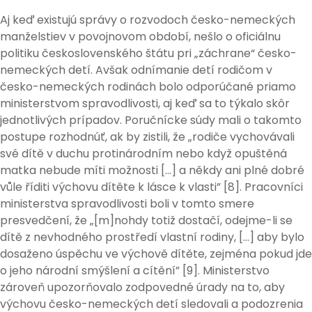
Aj keď existujú správy o rozvodoch česko-nemeckých
manželstiev v povojnovom období, nešlo o oficiálnu
politiku československého štátu pri „záchrane“ česko-
nemeckých detí. Avšak odnímanie detí rodičom v
česko-nemeckých rodinách bolo odporúčané priamo
ministerstvom spravodlivosti, aj keď sa to týkalo skôr
jednotlivých prípadov. Poručnícke súdy mali o takomto
postupe rozhodnúť, ak by zistili, že „rodiče vychovávali
své dítě v duchu protinárodním nebo když opuštěná
matka nebude míti možnosti […] a někdy ani plné dobré
vůle říditi výchovu dítěte k lásce k vlasti” [8]. Pracovníci
ministerstva spravodlivosti boli v tomto smere
presvedčení, že „[m]nohdy totiž dostačí, odejme-li se
dítě z nevhodného prostředí vlastní rodiny, […] aby bylo
dosaženo úspěchu ve výchově dítěte, zejména pokud jde
o jeho národní smýšlení a cítění” [9]. Ministerstvo
zároveň upozorňovalo zodpovedné úrady na to, aby
výchovu česko-nemeckých detí sledovali a podozrenia