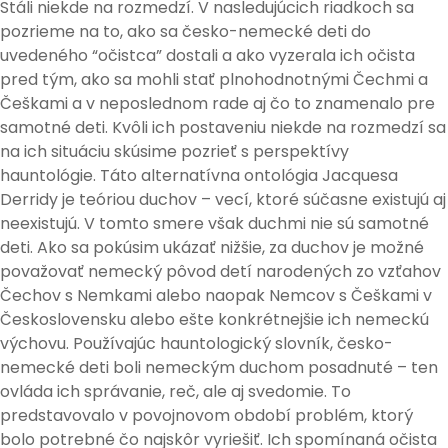
Stáli niekde na rozmedzí. V nasledujúcich riadkoch sa
pozrieme na to, ako sa česko-nemecké deti do
uvedeného “očistca” dostali a ako vyzerala ich očista
pred tým, ako sa mohli stať plnohodnotnými Čechmi a
Češkami a v neposlednom rade aj čo to znamenalo pre
samotné deti. Kvôli ich postaveniu niekde na rozmedzí sa
na ich situáciu skúsime pozrieť s perspektívy
hauntológie. Táto alternatívna ontológia Jacquesa
Derridy je teóriou duchov – vecí, ktoré súčasne existujú aj
neexistujú. V tomto smere však duchmi nie sú samotné
deti. Ako sa pokúsim ukázať nižšie, za duchov je možné
považovať nemecký pôvod detí narodených zo vzťahov
Čechov s Nemkami alebo naopak Nemcov s Češkami v
Československu alebo ešte konkrétnejšie ich nemeckú
výchovu. Používajúc hauntologický slovník, česko-
nemecké deti boli nemeckým duchom posadnuté – ten
ovláda ich správanie, reč, ale aj svedomie. To
predstavovalo v povojnovom období problém, ktorý
bolo potrebné čo najskôr vyriešiť. Ich spomínaná očista