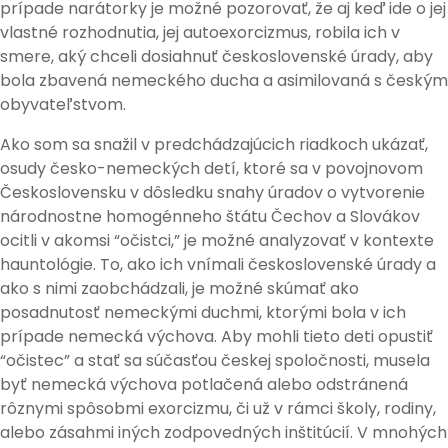
prípade narátorky je možné pozorovať, že aj keď ide o jej
vlastné rozhodnutia, jej autoexorcizmus, robila ich v
smere, aký chceli dosiahnuť československé úrady, aby
bola zbavená nemeckého ducha a asimilovaná s českým
obyvateľstvom.
Ako som sa snažil v predchádzajúcich riadkoch ukázať,
osudy česko-nemeckých detí, ktoré sa v povojnovom
Československu v dôsledku snahy úradov o vytvorenie
národnostne homogénneho štátu Čechov a Slovákov
ocitli v akomsi “očistci,” je možné analyzovať v kontexte
hauntológie. To, ako ich vnímali československé úrady a
ako s nimi zaobchádzali, je možné skúmať ako
posadnutosť nemeckými duchmi, ktorými bola v ich
prípade nemecká výchova. Aby mohli tieto deti opustiť
“očistec” a stať sa súčasťou českej spoločnosti, musela
byť nemecká výchova potlačená alebo odstránená
rôznymi spôsobmi exorcizmu, či už v rámci školy, rodiny,
alebo zásahmi iných zodpovedných inštitúcií. V mnohých