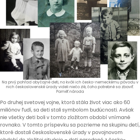
Na prvý pohľad obyčajné deti, no kvôli ich česko-nemeckému pôvodu v
nich československé úrady videli niečo zlé, čoho potrebné sa zbaviť.
Paměť národa
Po druhej svetovej vojne, ktorá stála život viac ako 60
miliónov ľudí, sa deti stali symbolom budúcnosti. Avšak
nie všetky deti boli v tomto zložitom období vnímané
rovnako. V tomto príspevku sa pozrieme na skupinu detí,
ktoré dostali československé úrady v povojnovom
období do zložitej situácie – deti narodené z česko-