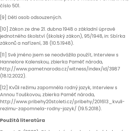
číslo 501.
[9] Děti osob odsouzených.
[10] Zákon ze dne 21. dubna 1948 o základní úpravě
jednotného školství (školský zákon), 95/1948, in: Sbírka
zákonů a nařízení, 38 (10.5.1948).
[11] Své jméno jsem se neodvážila použít, Interview s
Hannelore Kalenskou, zbierka Paměť národa,
http://www.pametnaroda.cz/witness/index/id/3987
(18.12.2022).
[12] Kvůli režimu zapomněla rodný jazyk, Interview s
Annou Touškovou, zbierka Paměť národa,
http://www.pribehy20stoleti.cz/pribehy/201613_kvuli-
rezimu-zapomnela-rodny-jazyk/ (19.5.2018).
Použitá literatúra