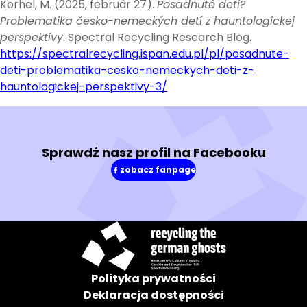
Korhel, M. (2025, február 27).
Posadnuté deti?
Problematika česko-nemeckých detí z hauntologickej
perspektívy
. Spectral Recycling Research Blog.
https://spectralrecycling.ispan.edu.pl/pl/posadnute-
deti-problematika-cesko-nemeckych-deti-z-
hauntologickej-perspektivy-3/
Sprawdź nasz profil na Facebooku
zobacz fanpage
(w
nowym
oknie)
Polityka prywatności
Deklaracja dostępności