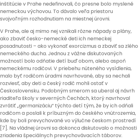
inštitúcie v Prahe nedefinovali, čo presne bolo myslené
nemeckou výchovou. To dávalo veľa priestoru
svojvoľným rozhodnutiam na miestnej úrovni.
V Prahe, ale aj mimo nej vznikali rôzne nápady a plány,
ako zbaviť česko-nemecké deti ich nemeckej
posadnutosti – ako vykonať exorcizmus a zbaviť sa zlého
nemeckého ducha. Jednou z vážne diskutovaných
možností bolo odňatie detí buď obom, alebo aspoň
nemeckému rodičovi. V priebehu núteného vysídlenia,
malo byť rodičom úradmi navrhované, aby sa nechali
rozviesť, aby deti a český rodič mohli ostať v
Československu. Podobným smerom sa uberal aj návrh
riaditeľa školy v severných Čechách, ktorý navrhoval
zvrátiť „germanizáciu“ týchto detí tým, že by ich odňali
rodičom a poslali k príbuzným do českého vnútrozemia,
kde by boli prevychované vo výlučne českom prostredí
[7]. Na vládnej úrovni sa dokonca diskutovalo o možnosti
zriadenia špeciálnych prevychovávacích táborov.