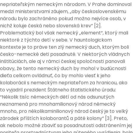
nepriateľským nemeckým národom. V Prahe dominoval
medzi ministerstvami záujem, „aby československému
národu bylo zachráněno pokud možno nejvíce osob, v
nichž koluje česká nebo slovenská krev” [2].
Problematický bol však nemecký „element“, ktorý mali
niektoré z týchto detí v sebe. V hauntologickom
kontexte je to práve ten zlý nemecký duch, ktorým boli
česko-nemecké deti posadnuté. V niektorých vládnych
inštitúciách, ale aj v rámci českej spoločnosti panovali
obavy, že tento nemecký duch by mohol v budúcnosti
dieťa celkom ovládnuť, čo by mohlo viesť k jeho
kolaborácii s nemeckým nepriateľom za hranicou, ako
to vyjadril prezident Štátneho štatistického úradu:
“Několik tisíc německých dětí od nás odsunutých
neznamená pro mnohamilionový národ německý
mnoho, pro několikaminilionový národ český je to velký
zárodek příštích kolaborantů a páté kolony” [3]. Preto,
ak nebolo možné zbaviť sa posadnutosti odstránením jej
nositeľa prostredníctvom jeho núteného vysídlenia, bolo