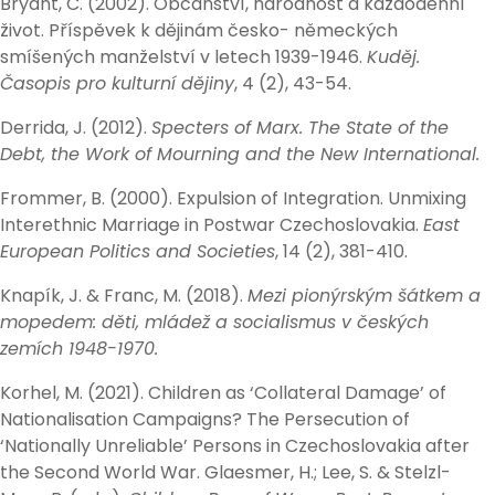
Bryant, C. (2002). Občanství, národnost a každodenní
život. Příspěvek k dějinám česko- německých
smíšených manželství v letech 1939-1946.
Kuděj.
Časopis pro kulturní dějiny
, 4 (2), 43-54.
Derrida, J. (2012).
Specters of Marx. The State of the
Debt, the Work of Mourning and the New International.
Frommer, B. (2000). Expulsion of Integration. Unmixing
Interethnic Marriage in Postwar Czechoslovakia.
East
European Politics and Societies
, 14 (2), 381-410.
Knapík, J. & Franc, M. (2018).
Mezi pionýrským šátkem a
mopedem: děti, mládež a socialismus v českých
zemích 1948-1970.
Korhel, M. (2021). Children as ‘Collateral Damage’ of
Nationalisation Campaigns? The Persecution of
‘Nationally Unreliable’ Persons in Czechoslovakia after
the Second World War. Glaesmer, H.; Lee, S. & Stelzl-