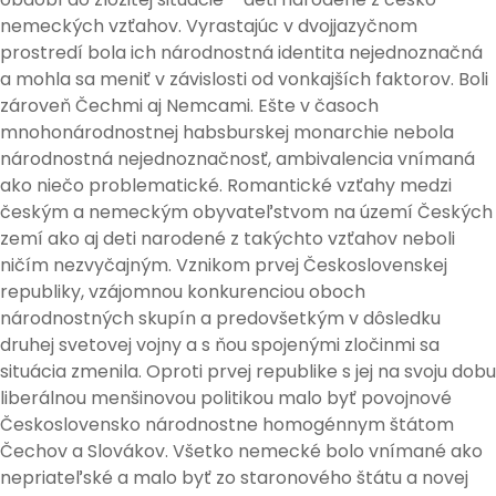
nemeckých vzťahov. Vyrastajúc v dvojjazyčnom
prostredí bola ich národnostná identita nejednoznačná
a mohla sa meniť v závislosti od vonkajších faktorov. Boli
zároveň Čechmi aj Nemcami. Ešte v časoch
mnohonárodnostnej habsburskej monarchie nebola
národnostná nejednoznačnosť, ambivalencia vnímaná
ako niečo problematické. Romantické vzťahy medzi
českým a nemeckým obyvateľstvom na území Českých
zemí ako aj deti narodené z takýchto vzťahov neboli
ničím nezvyčajným. Vznikom prvej Československej
republiky, vzájomnou konkurenciou oboch
národnostných skupín a predovšetkým v dôsledku
druhej svetovej vojny a s ňou spojenými zločinmi sa
situácia zmenila. Oproti prvej republike s jej na svoju dobu
liberálnou menšinovou politikou malo byť povojnové
Československo národnostne homogénnym štátom
Čechov a Slovákov. Všetko nemecké bolo vnímané ako
nepriateľské a malo byť zo staronového štátu a novej