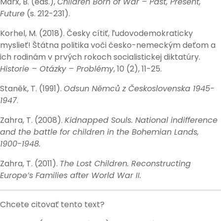
Marx, B. (eds.),
Children Born of War – Past, Present,
Future
(s. 212-231).
Korhel, M. (2018). Česky cítiť, ľudovodemokraticky
myslieť! Štátna politika voči česko-nemeckým deťom a
ich rodinám v prvých rokoch socialistickej diktatúry.
Historie – Otázky – Problémy
, 10 (2), 11-25.
Staněk, T. (1991).
Odsun Němců z Československa 1945-
1947
.
Zahra, T. (2008).
Kidnapped Souls. National indifference
and the battle for children in the Bohemian Lands,
1900-1948.
Zahra, T. (2011).
The Lost Children. Reconstructing
Europe’s Families after World War II.
Chcete citovať tento text?