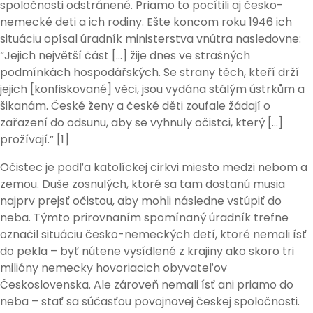
spoločnosti odstránené. Priamo to pocítili aj česko-
nemecké deti a ich rodiny. Ešte koncom roku 1946 ich
situáciu opísal úradník ministerstva vnútra nasledovne:
“Jejich největší část […] žije dnes ve strašných
podmínkách hospodářských. Se strany těch, kteří drží
jejich [konfiskované] věci, jsou vydána stálým ústrkům a
šikanám. České ženy a české děti zoufale žádají o
zařazení do odsunu, aby se vyhnuly očistci, který […]
prožívají.” [1]
Očistec je podľa katolíckej cirkvi miesto medzi nebom a
zemou. Duše zosnulých, ktoré sa tam dostanú musia
najprv prejsť očistou, aby mohli následne vstúpiť do
neba. Týmto prirovnaním spomínaný úradník trefne
označil situáciu česko-nemeckých detí, ktoré nemali ísť
do pekla – byť nútene vysídlené z krajiny ako skoro tri
milióny nemecky hovoriacich obyvateľov
Československa. Ale zároveň nemali ísť ani priamo do
neba – stať sa súčasťou povojnovej českej spoločnosti.