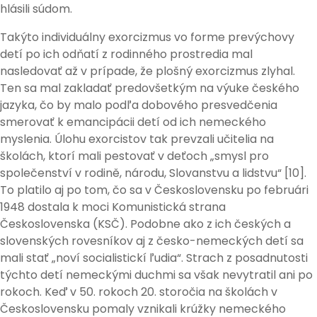
hlásili súdom.
Takýto individuálny exorcizmus vo forme prevýchovy
detí po ich odňatí z rodinného prostredia mal
nasledovať až v prípade, že plošný exorcizmus zlyhal.
Ten sa mal zakladať predovšetkým na výuke českého
jazyka, čo by malo podľa dobového presvedčenia
smerovať k emancipácii detí od ich nemeckého
myslenia. Úlohu exorcistov tak prevzali učitelia na
školách, ktorí mali pestovať v deťoch „smysl pro
společenství v rodině, národu, Slovanstvu a lidstvu“ [10].
To platilo aj po tom, čo sa v Československu po februári
1948 dostala k moci Komunistická strana
Československa (KSČ). Podobne ako z ich českých a
slovenských rovesníkov aj z česko-nemeckých detí sa
mali stať „noví socialistickí ľudia“. Strach z posadnutosti
týchto detí nemeckými duchmi sa však nevytratil ani po
rokoch. Keď v 50. rokoch 20. storočia na školách v
Československu pomaly vznikali krúžky nemeckého