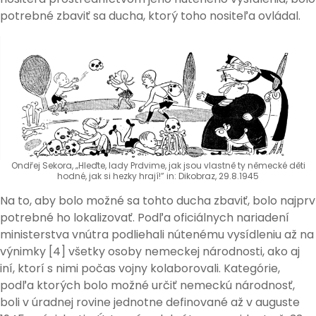
potrebné zbaviť sa ducha, ktorý toho nositeľa ovládal.
Ondřej Sekora, „Hleďte, lady Prdvime, jak jsou vlastně ty německé děti
hodné, jak si hezky hrají!” in: Dikobraz, 29.8.1945
Na to, aby bolo možné sa tohto ducha zbaviť, bolo najprv
potrebné ho lokalizovať. Podľa oficiálnych nariadení
ministerstva vnútra podliehali nútenému vysídleniu až na
výnimky [4] všetky osoby nemeckej národnosti, ako aj
iní, ktorí s nimi počas vojny kolaborovali. Kategórie,
podľa ktorých bolo možné určiť nemeckú národnosť,
boli v úradnej rovine jednotne definované až v auguste