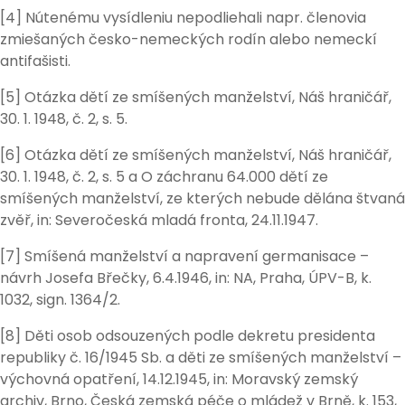
[4] Nútenému vysídleniu nepodliehali napr. členovia
zmiešaných česko-nemeckých rodín alebo nemeckí
antifašisti.
[5] Otázka dětí ze smíšených manželství, Náš hraničář,
30. 1. 1948, č. 2, s. 5.
[6] Otázka dětí ze smíšených manželství, Náš hraničář,
30. 1. 1948, č. 2, s. 5 a O záchranu 64.000 dětí ze
smíšených manželství, ze kterých nebude dělána štvaná
zvěř, in: Severočeská mladá fronta, 24.11.1947.
[7] Smíšená manželství a napravení germanisace –
návrh Josefa Břečky, 6.4.1946, in: NA, Praha, ÚPV-B, k.
1032, sign. 1364/2.
[8] Děti osob odsouzených podle dekretu presidenta
republiky č. 16/1945 Sb. a děti ze smíšených manželství –
výchovná opatření, 14.12.1945, in: Moravský zemský
archiv, Brno, Česká zemská péče o mládež v Brně, k. 153,