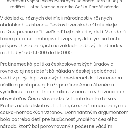
svetovou vojnou ničím zvláštnym. Reinhard Horn (1938) s
rodičmi – otec Nemec a matka Češka. Paměť národa
V dôsledku rôznych definícií národnosti v rôznych
obdobiach existencie československého štátu nie je
možné presne určiť veľkosť tejto skupiny detí. V období
tesne po konci druhej svetovej vojny, ktorým sa tento
príspevok zaoberá, ich na základe dobových odhadov
mohlo byť od 64.000 do 150.000.
Protinemecká politika československých úradov a
rovnako aj nepriateľská nálada v českej spoločnosti
viedli v prvých povojnových mesiacoch k otvorenému
násiliu a postupne aj k už spomínanému nútenému
vysídleniu takmer troch miliónov nemecky hovoriacich
obyvateľov Československa. V tomto kontexte sa v
Prahe začalo diskutovať o tom, čo s deťmi narodenými z
česko-nemeckých vzťahov. Dominantným argumentom
bola potreba detí pre budúcnosť „malého“ českého
národa, ktorý bol porovnávaný s početne väčším