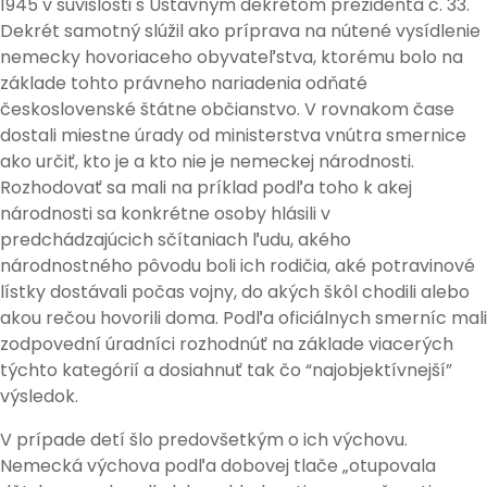
1945 v súvislosti s Ústavným dekrétom prezidenta č. 33.
Dekrét samotný slúžil ako príprava na nútené vysídlenie
nemecky hovoriaceho obyvateľstva, ktorému bolo na
základe tohto právneho nariadenia odňaté
československé štátne občianstvo. V rovnakom čase
dostali miestne úrady od ministerstva vnútra smernice
ako určiť, kto je a kto nie je nemeckej národnosti.
Rozhodovať sa mali na príklad podľa toho k akej
národnosti sa konkrétne osoby hlásili v
predchádzajúcich sčítaniach ľudu, akého
národnostného pôvodu boli ich rodičia, aké potravinové
lístky dostávali počas vojny, do akých škôl chodili alebo
akou rečou hovorili doma. Podľa oficiálnych smerníc mali
zodpovední úradníci rozhodnúť na základe viacerých
týchto kategórií a dosiahnuť tak čo “najobjektívnejší”
výsledok.
V prípade detí šlo predovšetkým o ich výchovu.
Nemecká výchova podľa dobovej tlače „otupovala