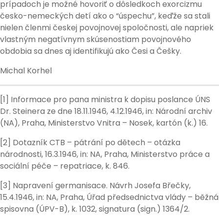
prípadoch je možné hovoriť o dôsledkoch exorcizmu
česko-nemeckých detí ako o “úspechu”, keďže sa stali
nielen členmi českej povojnovej spoločnosti, ale napriek
vlastným negatívnym skúsenostiam povojnového
obdobia sa dnes aj identifikujú ako Česi a Češky.
Michal Korhel
[1] Informace pro pana ministra k dopisu poslance ÚNS
Dr. Steinera ze dne 18.11.1946, 4.12.1946, in: Národní archiv
(NA), Praha, Ministerstvo Vnitra – Nosek, kartón (k.) 16.
[2] Dotazník CTB – pátrání po dětech – otázka
národnosti, 16.3.1946, in: NA, Praha, Ministerstvo práce a
sociální péče – repatriace, k. 846.
[3] Napravení germanisace. Návrh Josefa Břečky,
15.4.1946, in: NA, Praha, Úřad předsednictva vlády – běžná
spisovna (ÚPV-B), k. 1032, signatura (sign.) 1364/2.