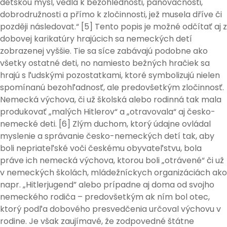
dětskou mysl, vedla k bezohlednosti, panovačnosti,
dobrodružnosti a přímo k zločinnosti, jež musela dříve či
později následovat.“ [5] Tento popis je možné odčítať aj z
dobovej karikatúry hrajúcich sa nemeckých detí
zobrazenej vyššie. Tie sa síce zabávajú podobne ako
všetky ostatné deti, no namiesto bežných hračiek sa
hrajú s ľudskými pozostatkami, ktoré symbolizujú nielen
spomínanú bezohľadnosť, ale predovšetkým zločinnosť.
Nemecká výchova, či už školská alebo rodinná tak mala
produkovať „malých Hitlerov“ a „otravovala“ aj česko-
nemecké deti. [6] Zlým duchom, ktorý údajne ovládal
myslenie a správanie česko-nemeckých detí tak, aby
boli nepriateľské voči českému obyvateľstvu, bola
práve ich nemecká výchova, ktorou boli „otrávené“ či už
v nemeckých školách, mládežníckych organizáciách ako
napr. „Hitlerjugend” alebo prípadne aj doma od svojho
nemeckého rodiča – predovšetkým ak ním bol otec,
ktorý podľa dobového presvedčenia určoval výchovu v
rodine. Je však zaujímavé, že zodpovedné štátne