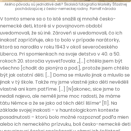
Akého pôvodu sú jednotlivé deti? Školská fotografia Markéty Šťastnej
pochádzajúcej z česko-nemeckej rodiny. Paměť národa
V tomto smere sa o to isté snažili aj mnohé česko-
nemecké deti, ktoré si v povojnovom období
uvedomovali, že sú iné. Zároveň si uvedomovali, čo ich
inakosť zapríčiňuje, ako to bolo v prípade narátorky,
ktorá sa narodila v roku 1943 v okolí severočeského
Liberca. Pri spomienkach na svoje detstvo v 40. a 50.
rokoch 20. storočia vysvetľovala: „[…] chtěla jsem být
všechno [chodit do pionýra a pod.], protože jsem chtěla
být jak ostatní děti. […] Doma se mluvilo jinak a mluvilo se
jinak v tý škole. Takže my jsme vlastně jako děti nevěděli
vlastně ani kam patříme. […] [N]akonec, sice jsme to
nedali najevo, ale neměli jsme moc radosti, že máme
tátu Němce a že se jako od těch dětí lišíme“ [11]. Na
základe svojej inakosti – v hauntologickom kontexte
posadnutosti – ktorú bolo možné rozpoznať podľa mien
alebo ich nemeckého prízvuku, boli česko-nemecké deti