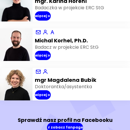
mgr. Karina Hoření
Badaczka w projekcie ERC StG
więcej
Michal Korhel, Ph.D.
Badacz w projekcie ERC StG
więcej
mgr Magdalena Bubík
Doktorantka/asystentka
więcej
Sprawdź nasz profil na Facebooku
zobacz fanpage
(w