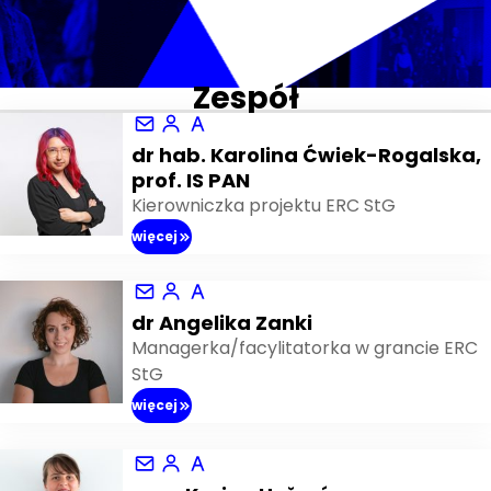
Zespół
dr hab. Karolina Ćwiek-Rogalska,
prof. IS PAN
Kierowniczka projektu ERC StG
więcej
dr Angelika Zanki
Managerka/facylitatorka w grancie ERC
StG
więcej