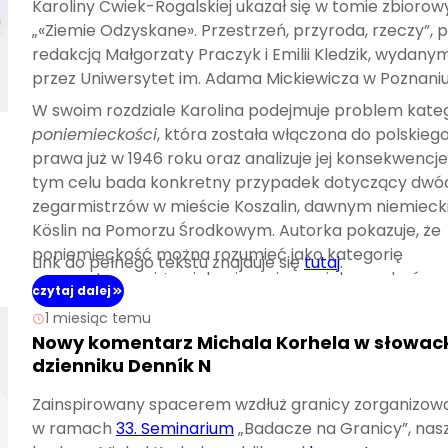
Karoliny Ćwiek-Rogalskiej ukazał się w tomie zbioro
„«Ziemie Odzyskane». Przestrzeń, przyroda, rzeczy”, 
redakcją Małgorzaty Praczyk i Emilii Kledzik, wydany
przez Uniwersytet im. Adama Mickiewicza w Poznaniu
W swoim rozdziale Karolina podejmuje problem kateg
poniemieckości
, która została włączona do polskieg
prawa już w 1946 roku oraz analizuje jej konsekwencje
tym celu bada konkretny przypadek dotyczący dwó
zegarmistrzów w mieście Koszalin, dawnym niemiec
Köslin na Pomorzu Środkowym. Autorka pokazuje, że
poniemieckość można rozumieć jako kategorię
Link do pełnego tekstu znajduje się
tutaj
.
pragmatyczną i że niekoniecznie musiała ona być
czytaj dalej
poprzedzona faktem wcześniejszej niemieckiej własn
1 miesiąc temu
danego przedmiotu. W ten sposób wnosi wkład w
Nowy komentarz Michala Korhela w słowac
realizację jednego z głównych celów naszych badań.
dzienniku Denník N
Zainspirowany spacerem wzdłuż granicy zorganizo
w ramach
33. Seminarium
„Badacze na Granicy”, nas