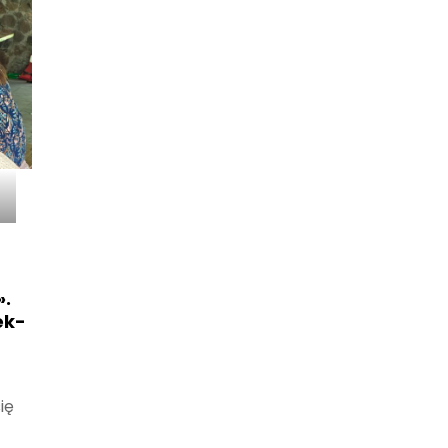
».
ek-
ię