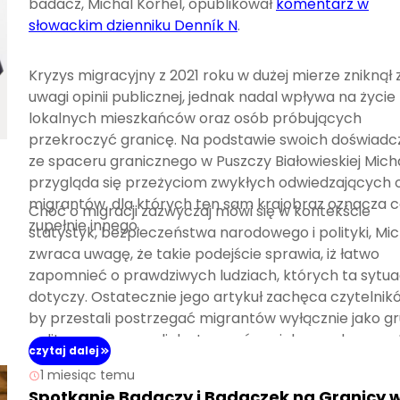
badacz, Michal Korhel, opublikował
komentarz w
słowackim dzienniku Denník N
.
Kryzys migracyjny z 2021 roku w dużej mierze zniknął 
uwagi opinii publicznej, jednak nadal wpływa na życie
lokalnych mieszkańców oraz osób próbujących
przekroczyć granicę. Na podstawie swoich doświadc
ze spaceru granicznego w Puszczy Białowieskiej Mich
przygląda się przeżyciom zwykłych odwiedzających 
migrantów, dla których ten sam krajobraz oznacza 
Choć o migracji zazwyczaj mówi się w kontekście
zupełnie innego.
statystyk, bezpieczeństwa narodowego i polityki, Mic
zwraca uwagę, że takie podejście sprawia, iż łatwo
zapomnieć o prawdziwych ludziach, których ta sytua
dotyczy. Ostatecznie jego artykuł zachęca czytelnik
by przestali postrzegać migrantów wyłącznie jako g
polityczną, a zaczęli dostrzegać w nich przede wszy
czytaj dalej
ludzi.
1 miesiąc temu
Spotkanie Badaczy i Badaczek na Granicy 