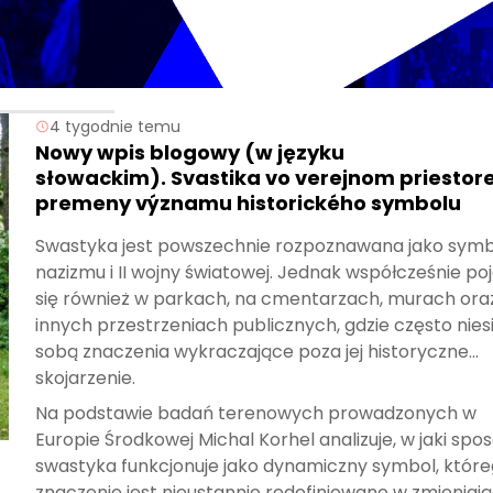
4 tygodnie temu
Nowy wpis blogowy (w języku
słowackim). Svastika vo verejnom priestore
premeny významu historického symbolu
Swastyka jest powszechnie rozpoznawana jako symb
nazizmu i II wojny światowej. Jednak współcześnie po
się również w parkach, na cmentarzach, murach ora
innych przestrzeniach publicznych, gdzie często nies
sobą znaczenia wykraczające poza jej historyczne
skojarzenie.
Na podstawie badań terenowych prowadzonych w
Europie Środkowej Michal Korhel analizuje, w jaki spo
swastyka funkcjonuje jako dynamiczny symbol, któr
znaczenie jest nieustannie redefiniowane w zmieniaj