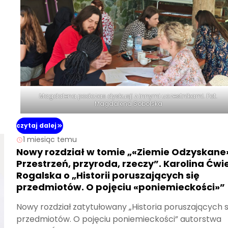
Magdalena podczas dyskusji z innymi uczestnikami. Fot.
Magdalena Sobolska
czytaj dalej
1 miesiąc temu
Nowy rozdział w tomie „«Ziemie Odzyskane
Przestrzeń, przyroda, rzeczy”. Karolina Ćwi
Rogalska o „Historii poruszających się
przedmiotów. O pojęciu «poniemieckości»”
Nowy rozdział zatytułowany „Historia poruszających s
przedmiotów. O pojęciu poniemieckości” autorstwa