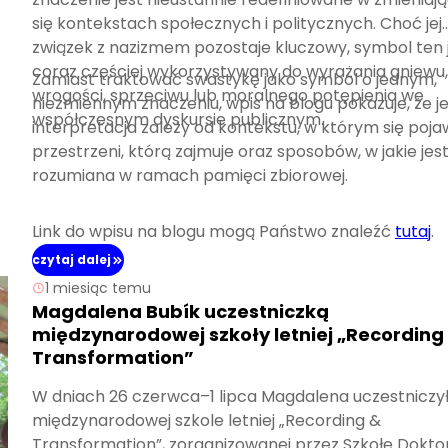
się kontekstach społecznych i politycznych. Choć jej
związek z nazizmem pozostaje kluczowy, symbol ten 
coraz częściej wykorzystywany do wyrażania gniewu,
Zamiast traktować swastykę jako symbol o jednym,
wrogości, sprzeciwu lub moralnego potępienia we
niezmiennym znaczeniu, wpis na blogu pokazuje, że je
współczesnym dyskursie publicznym.
interpretacja zależy od kontekstu, w którym się pojaw
przestrzeni, którą zajmuje oraz sposobów, w jakie jes
rozumiana w ramach pamięci zbiorowej.
Link do wpisu na blogu mogą Państwo znaleźć
tutaj
.
czytaj dalej
1 miesiąc temu
Magdalena Bubík uczestniczką
międzynarodowej szkoły letniej „Recording
Transformation”
W dniach 26 czerwca–1 lipca Magdalena uczestniczy
międzynarodowej szkole letniej „Recording &
Transformation”, zorganizowanej przez Szkołę Dokto