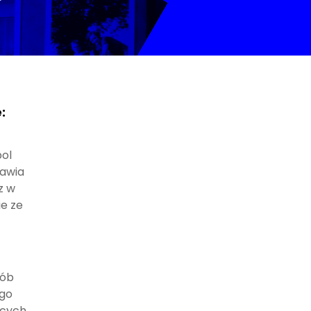
:
ol
jawia
z w
ie ze
sób
ego
ących