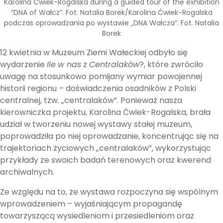
Karolina Ćwiek-Rogalska during a guided tour of the exhibition
“DNA of Wałcz”. Fot. Natalia Borek/Karolina Ćwiek-Rogalska
podczas oprowadzania po wystawie „DNA Wałcza”. Fot. Natalia
Borek
12 kwietnia w Muzeum Ziemi Wałeckiej odbyło się
wydarzenie
Ile
w nas
z
Centralaków
?, które zwróciło
uwagę na stosunkowo pomijany wymiar powojennej
historii regionu – doświadczenia osadników z Polski
centralnej, tzw. „centralaków”. Ponieważ nasza
kierowniczka projektu, Karolina Ćwiek-Rogalska, brała
udział w tworzeniu nowej wystawy stałej muzeum,
poprowadziła po niej oprowadzanie, koncentrując się na
trajektoriach życiowych „centralaków”, wykorzystując
przykłady ze swoich badań terenowych oraz kwerend
archiwalnych.
Ze względu na to, że wystawa rozpoczyna się wspólnym
wprowadzeniem – wyjaśniającym propagandę
towarzyszącą wysiedleniom i przesiedleniom oraz