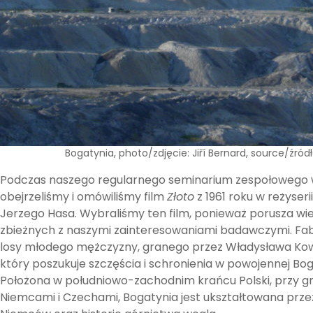
Bogatynia, photo/zdjęcie: Jiří Bernard, source/ź
Podczas naszego regularnego seminarium zespołowego
obejrzeliśmy i omówiliśmy film
Złoto
z 1961 roku w reżyser
Jerzego Hasa. Wybraliśmy ten film, ponieważ porusza w
zbieżnych z naszymi zainteresowaniami badawczymi. Fabu
losy młodego mężczyzny, granego przez Władysława Kow
który poszukuje szczęścia i schronienia w powojennej Bog
Położona w południowo-zachodnim krańcu Polski, przy gr
Niemcami i Czechami, Bogatynia jest ukształtowana prze