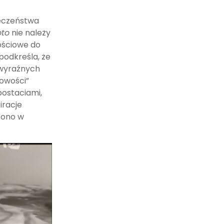
łeczeństwa
oto
nie należy
tościowe do
podkreśla, że
 wyraźnych
nowości”
postaciami,
iracje
zono w