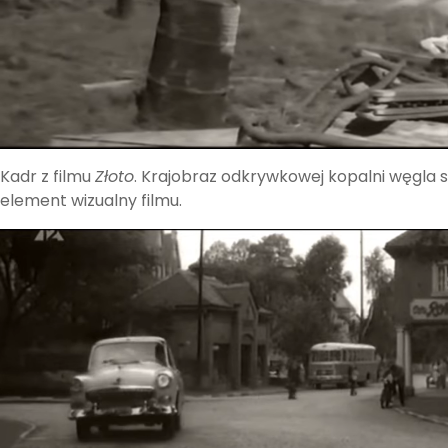
Kadr z filmu
Złoto
. Krajobraz odkrywkowej kopalni węgla s
element wizualny filmu.