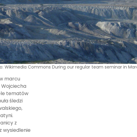
ródło: Wikimedia Commons During our regular team seminar in M
 w marcu
ii Wojciecha
iele tematów
ła śledzi
alskiego,
atyni.
anicy z
z wysiedlenie