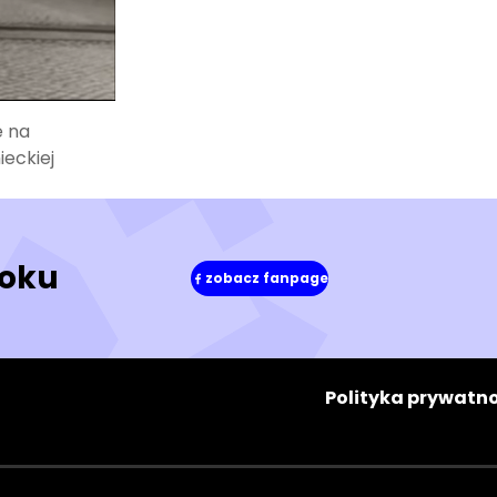
e na
ieckiej
ooku
zobacz fanpage
(w
nowym
oknie)
Polityka prywatno