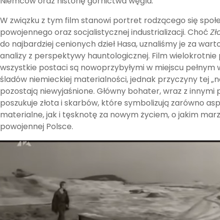
Niemców oraz historię górnictwa węgla.
W związku z tym film stanowi portret rodzącego się spo
powojennego oraz socjalistycznej industrializacji. Choć
Zł
do najbardziej cenionych dzieł Hasa, uznaliśmy je za war
analizy z perspektywy hauntologicznej. Film wielokrotnie 
wszystkie postaci są nowoprzybyłymi w miejscu pełnym
śladów niemieckiej materialności, jednak przyczyny tej „
pozostają niewyjaśnione. Główny bohater, wraz z innymi 
poszukuje złota i skarbów, które symbolizują zarówno asp
materialne, jak i tęsknotę za nowym życiem, o jakim mar
powojennej Polsce.