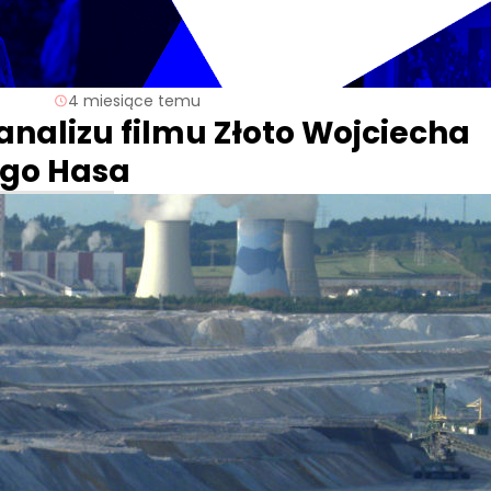
4 miesiące temu
nalizu filmu Złoto Wojciecha
ego Hasa