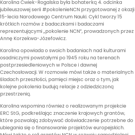
Karolina Ćwiek-Rogalska była bohaterką 4. odcinka
jubileuszowej serii #pokolenieNCN przygotowanej z okazji
15-lecia Narodowego Centrum Nauki. Cykl tworzy 15
krótkich rozmów z badaczkami i badaczami
reprezentującymi „pokolenie NCN”, prowadzonych przez
Annę Korzekwa-Józefowicz.
Karolina opowiada o swoich badaniach nad kulturami
osadniczymi powstałymi po 1945 roku na terenach
postprzesiedleniowych w Polsce i dawnej
Czechosłowacji. W rozmowie mówi także o materialnych
śladach przeszłości, pamięci miejsc oraz o tym, jak
kolejne pokolenia budują relacje z odziedziczoną
przestrzenią.
Karolina wspomina również o realizowanym projekcie
ERC StG, podkreślając znaczenie krajowych grantów,
które pozwalają zdobywać doświadczenie potrzebne do
ubiegania się o finansowanie projektów europejskich.
Mówi także o roli grantów NCN w rozwoju samodzielnej