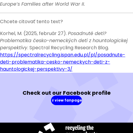
Europe’s Families after World War II.
Chcete citovať tento text?
Korhel, M. (2025, február 27).
Posadnuté deti?
Problematika česko-nemeckých detí z hauntologickej
perspektívy
. Spectral Recycling Research Blog.
https://spectralrecycling.ispan.edu.pl/pl/posadnute-
deti-problematika-cesko-nemeckych-deti-z-
hauntologickej-perspektivy-3/
Check out our Facebook profile
view fanpage
(in
a
new
window)