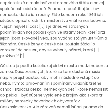
nepriateľské a malo byť zo staronového štátu a novej
spoločnosti odstránené. Priamo to pocítili aj česko-
nemecké deti a ich rodiny. Ešte koncom roku 1946 ich
situáciu opísal úradník ministerstva vnútra nasledovne:
“Jejich největší část […] žije dnes ve strašných
podmínkách hospodářských. Se strany těch, kteří drží
jejich [konfiskované] věci, jsou vydána stálým ústrkům a
šikanám. České ženy a české děti zoufale žádají o
zařazení do odsunu, aby se vyhnuly očistci, který […]
prožívají.” [1]
Očistec je podľa katolíckej cirkvi miesto medzi nebom a
zemou. Duše zosnulých, ktoré sa tam dostanú musia
najprv prejsť očistou, aby mohli následne vstúpiť do
neba. Týmto prirovnaním spomínaný úradník trefne
označil situáciu česko-nemeckých detí, ktoré nemali ísť
do pekla – byť nútene vysídlené z krajiny ako skoro tri
milióny nemecky hovoriacich obyvateľov
Československa. Ale zároveň nemali ísť ani priamo do