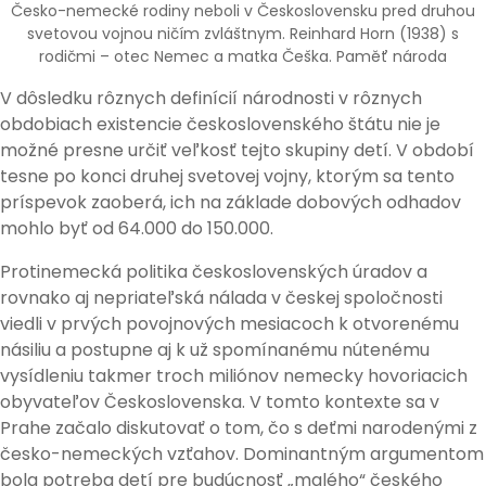
Česko-nemecké rodiny neboli v Československu pred druhou
svetovou vojnou ničím zvláštnym. Reinhard Horn (1938) s
rodičmi – otec Nemec a matka Češka. Paměť národa
V dôsledku rôznych definícií národnosti v rôznych
obdobiach existencie československého štátu nie je
možné presne určiť veľkosť tejto skupiny detí. V období
tesne po konci druhej svetovej vojny, ktorým sa tento
príspevok zaoberá, ich na základe dobových odhadov
mohlo byť od 64.000 do 150.000.
Protinemecká politika československých úradov a
rovnako aj nepriateľská nálada v českej spoločnosti
viedli v prvých povojnových mesiacoch k otvorenému
násiliu a postupne aj k už spomínanému nútenému
vysídleniu takmer troch miliónov nemecky hovoriacich
obyvateľov Československa. V tomto kontexte sa v
Prahe začalo diskutovať o tom, čo s deťmi narodenými z
česko-nemeckých vzťahov. Dominantným argumentom
bola potreba detí pre budúcnosť „malého“ českého