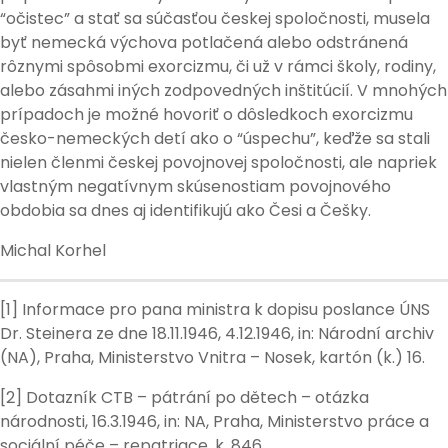
“očistec” a stať sa súčasťou českej spoločnosti, musela
byť nemecká výchova potlačená alebo odstránená
rôznymi spôsobmi exorcizmu, či už v rámci školy, rodiny,
alebo zásahmi iných zodpovedných inštitúcií. V mnohých
prípadoch je možné hovoriť o dôsledkoch exorcizmu
česko-nemeckých detí ako o “úspechu”, keďže sa stali
nielen členmi českej povojnovej spoločnosti, ale napriek
vlastným negatívnym skúsenostiam povojnového
obdobia sa dnes aj identifikujú ako Česi a Češky.
Michal Korhel
[1] Informace pro pana ministra k dopisu poslance ÚNS
Dr. Steinera ze dne 18.11.1946, 4.12.1946, in: Národní archiv
(NA), Praha, Ministerstvo Vnitra – Nosek, kartón (k.) 16.
[2] Dotazník CTB – pátrání po dětech – otázka
národnosti, 16.3.1946, in: NA, Praha, Ministerstvo práce a
sociální péče – repatriace, k. 846.