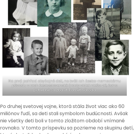
Na prvý pohľad obyčajné deti, no kvôli ich česko-nemeckému
pôvodu v nich československé úrady videli niečo zlé, čoho
potrebné sa zbaviť. Paměť národa
Po druhej svetovej vojne, ktorá stála život viac ako 60
miliónov ľudí, sa deti stali symbolom budúcnosti. Avšak
nie všetky deti boli v tomto zložitom období vnímané
rovnako. V tomto príspevku sa pozrieme na skupinu detí,