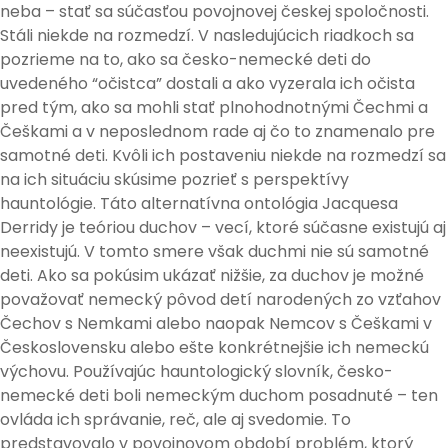
neba – stať sa súčasťou povojnovej českej spoločnosti.
Stáli niekde na rozmedzí. V nasledujúcich riadkoch sa
pozrieme na to, ako sa česko-nemecké deti do
uvedeného “očistca” dostali a ako vyzerala ich očista
pred tým, ako sa mohli stať plnohodnotnými Čechmi a
Češkami a v neposlednom rade aj čo to znamenalo pre
samotné deti. Kvôli ich postaveniu niekde na rozmedzí sa
na ich situáciu skúsime pozrieť s perspektívy
hauntológie. Táto alternatívna ontológia Jacquesa
Derridy je teóriou duchov – vecí, ktoré súčasne existujú aj
neexistujú. V tomto smere však duchmi nie sú samotné
deti. Ako sa pokúsim ukázať nižšie, za duchov je možné
považovať nemecký pôvod detí narodených zo vzťahov
Čechov s Nemkami alebo naopak Nemcov s Češkami v
Československu alebo ešte konkrétnejšie ich nemeckú
výchovu. Používajúc hauntologický slovník, česko-
nemecké deti boli nemeckým duchom posadnuté – ten
ovláda ich správanie, reč, ale aj svedomie. To
predstavovalo v povojnovom období problém, ktorý