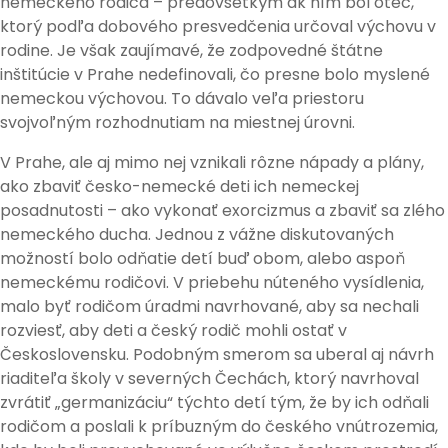
nemeckého rodiča – predovšetkým ak ním bol otec,
ktorý podľa dobového presvedčenia určoval výchovu v
rodine. Je však zaujímavé, že zodpovedné štátne
inštitúcie v Prahe nedefinovali, čo presne bolo myslené
nemeckou výchovou. To dávalo veľa priestoru
svojvoľným rozhodnutiam na miestnej úrovni.
V Prahe, ale aj mimo nej vznikali rôzne nápady a plány,
ako zbaviť česko-nemecké deti ich nemeckej
posadnutosti – ako vykonať exorcizmus a zbaviť sa zlého
nemeckého ducha. Jednou z vážne diskutovaných
možností bolo odňatie detí buď obom, alebo aspoň
nemeckému rodičovi. V priebehu núteného vysídlenia,
malo byť rodičom úradmi navrhované, aby sa nechali
rozviesť, aby deti a český rodič mohli ostať v
Československu. Podobným smerom sa uberal aj návrh
riaditeľa školy v severných Čechách, ktorý navrhoval
zvrátiť „germanizáciu“ týchto detí tým, že by ich odňali
rodičom a poslali k príbuzným do českého vnútrozemia,