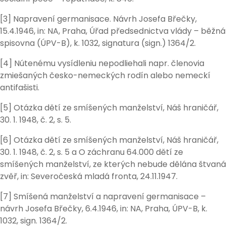
[3] Napravení germanisace. Návrh Josefa Břečky,
15.4.1946, in: NA, Praha, Úřad předsednictva vlády – běžná
spisovna (ÚPV-B), k. 1032, signatura (sign.) 1364/2.
[4] Nútenému vysídleniu nepodliehali napr. členovia
zmiešaných česko-nemeckých rodín alebo nemeckí
antifašisti.
[5] Otázka dětí ze smíšených manželství, Náš hraničář,
30. 1. 1948, č. 2, s. 5.
[6] Otázka dětí ze smíšených manželství, Náš hraničář,
30. 1. 1948, č. 2, s. 5 a O záchranu 64.000 dětí ze
smíšených manželství, ze kterých nebude dělána štvaná
zvěř, in: Severočeská mladá fronta, 24.11.1947.
[7] Smíšená manželství a napravení germanisace –
návrh Josefa Břečky, 6.4.1946, in: NA, Praha, ÚPV-B, k.
1032, sign. 1364/2.