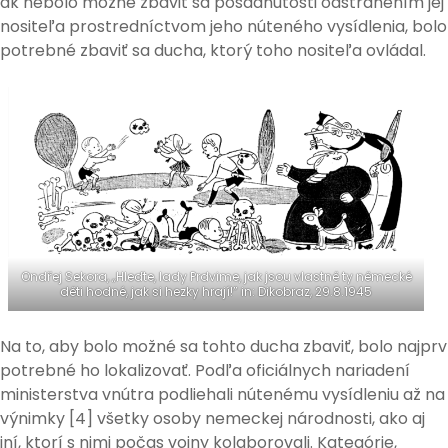
ak nebolo možné zbaviť sa posadnutosti odstránením jej
nositeľa prostredníctvom jeho núteného vysídlenia, bolo
potrebné zbaviť sa ducha, ktorý toho nositeľa ovládal.
Ondřej Sekora, „Hleďte, lady Prdvime, jak jsou vlastně ty německé
děti hodné, jak si hezky hrají!” in: Dikobraz, 29.8.1945
Na to, aby bolo možné sa tohto ducha zbaviť, bolo najprv
potrebné ho lokalizovať. Podľa oficiálnych nariadení
ministerstva vnútra podliehali nútenému vysídleniu až na
výnimky [4] všetky osoby nemeckej národnosti, ako aj
iní, ktorí s nimi počas vojny kolaborovali. Kategórie,