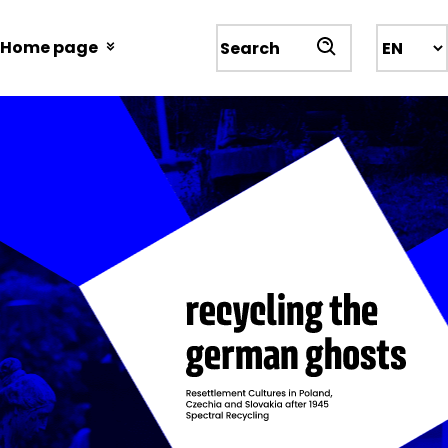
Przejdź
do
Home page
Wyszukiwarka
treści