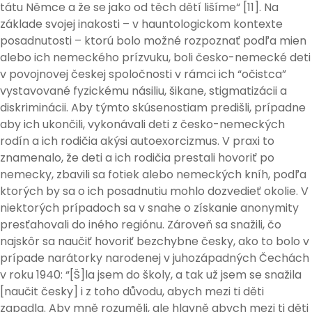
tátu Němce a že se jako od těch dětí lišíme“ [11]. Na
základe svojej inakosti – v hauntologickom kontexte
posadnutosti – ktorú bolo možné rozpoznať podľa mien
alebo ich nemeckého prízvuku, boli česko-nemecké deti
v povojnovej českej spoločnosti v rámci ich “očistca”
vystavované fyzickému násiliu, šikane, stigmatizácii a
diskriminácii. Aby týmto skúsenostiam predišli, prípadne
aby ich ukončili, vykonávali deti z česko-nemeckých
rodín a ich rodičia akýsi autoexorcizmus. V praxi to
znamenalo, že deti a ich rodičia prestali hovoriť po
nemecky, zbavili sa fotiek alebo nemeckých kníh, podľa
ktorých by sa o ich posadnutiu mohlo dozvedieť okolie. V
niektorých prípadoch sa v snahe o získanie anonymity
presťahovali do iného regiónu. Zároveň sa snažili, čo
najskôr sa naučiť hovoriť bezchybne česky, ako to bolo v
prípade narátorky narodenej v juhozápadných Čechách
v roku 1940: “[Š]la jsem do školy, a tak už jsem se snažila
[naučit česky] i z toho důvodu, abych mezi ti děti
zapadla. Aby mně rozuměli, ale hlavně abych mezi ti děti