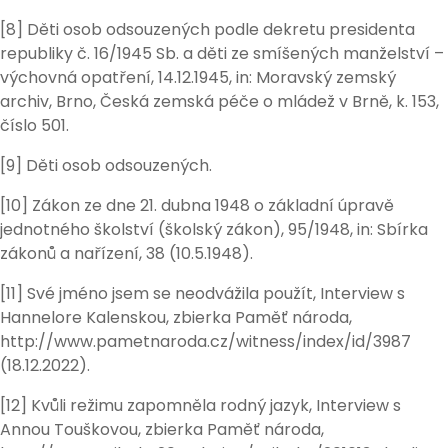
[8] Děti osob odsouzených podle dekretu presidenta
republiky č. 16/1945 Sb. a děti ze smíšených manželství –
výchovná opatření, 14.12.1945, in: Moravský zemský
archiv, Brno, Česká zemská péče o mládež v Brně, k. 153,
číslo 501.
[9] Děti osob odsouzených.
[10] Zákon ze dne 21. dubna 1948 o základní úpravě
jednotného školství (školský zákon), 95/1948, in: Sbírka
zákonů a nařízení, 38 (10.5.1948).
[11] Své jméno jsem se neodvážila použít, Interview s
Hannelore Kalenskou, zbierka Paměť národa,
http://www.pametnaroda.cz/witness/index/id/3987
(18.12.2022).
[12] Kvůli režimu zapomněla rodný jazyk, Interview s
Annou Touškovou, zbierka Paměť národa,