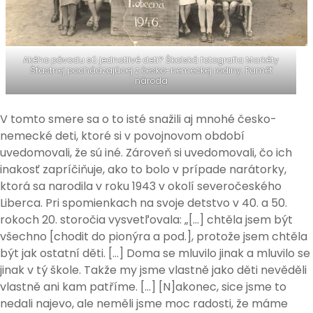
Akého pôvodu sú jednotlivé deti? Školská fotografia Markéty
Šťastnej pochádzajúcej z česko-nemeckej rodiny. Paměť
národa
V tomto smere sa o to isté snažili aj mnohé česko-
nemecké deti, ktoré si v povojnovom období
uvedomovali, že sú iné. Zároveň si uvedomovali, čo ich
inakosť zapríčiňuje, ako to bolo v prípade narátorky,
ktorá sa narodila v roku 1943 v okolí severočeského
Liberca. Pri spomienkach na svoje detstvo v 40. a 50.
rokoch 20. storočia vysvetľovala: „[…] chtěla jsem být
všechno [chodit do pionýra a pod.], protože jsem chtěla
být jak ostatní děti. […] Doma se mluvilo jinak a mluvilo se
jinak v tý škole. Takže my jsme vlastně jako děti nevěděli
vlastně ani kam patříme. […] [N]akonec, sice jsme to
nedali najevo, ale neměli jsme moc radosti, že máme