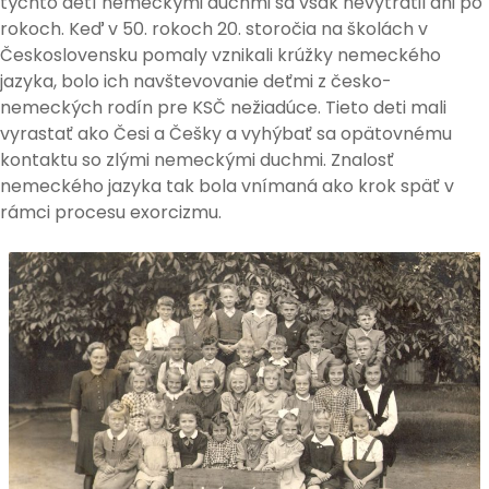
týchto detí nemeckými duchmi sa však nevytratil ani po
rokoch. Keď v 50. rokoch 20. storočia na školách v
Československu pomaly vznikali krúžky nemeckého
jazyka, bolo ich navštevovanie deťmi z česko-
nemeckých rodín pre KSČ nežiadúce. Tieto deti mali
vyrastať ako Česi a Češky a vyhýbať sa opätovnému
kontaktu so zlými nemeckými duchmi. Znalosť
nemeckého jazyka tak bola vnímaná ako krok späť v
rámci procesu exorcizmu.