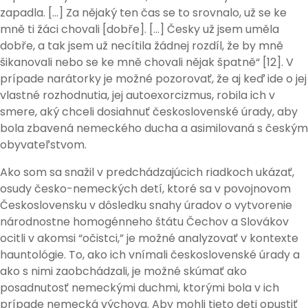
zapadla. […] Za nějaký ten čas se to srovnalo, už se ke
mně ti žáci chovali [dobře]. […] Česky už jsem uměla
dobře, a tak jsem už necítila žádnej rozdíl, že by mně
šikanovali nebo se ke mně chovali nějak špatně“ [12]. V
prípade narátorky je možné pozorovať, že aj keď ide o jej
vlastné rozhodnutia, jej autoexorcizmus, robila ich v
smere, aký chceli dosiahnuť československé úrady, aby
bola zbavená nemeckého ducha a asimilovaná s českým
obyvateľstvom.
Ako som sa snažil v predchádzajúcich riadkoch ukázať,
osudy česko-nemeckých detí, ktoré sa v povojnovom
Československu v dôsledku snahy úradov o vytvorenie
národnostne homogénneho štátu Čechov a Slovákov
ocitli v akomsi “očistci,” je možné analyzovať v kontexte
hauntológie. To, ako ich vnímali československé úrady a
ako s nimi zaobchádzali, je možné skúmať ako
posadnutosť nemeckými duchmi, ktorými bola v ich
prípade nemecká výchova. Aby mohli tieto deti opustiť