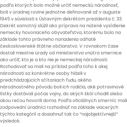
podľa ktorých bolo možné určiť nemeckú národnosť,
boli v úradnej rovine jednotne definované až v auguste
1945 v súvislosti s Ústavným dekrétom prezidenta č. 33.
Dekrét samotný slúžil ako príprava na nútené vysídlenie
nemecky hovoriaceho obyvateľstva, ktorému bolo na
základe tohto právneho nariadenia odňaté
československé štátne občianstvo. V rovnakom čase
dostali miestne úrady od ministerstva vnútra smernice
ako určiť, kto je a kto nie je nemeckej národnosti.
Rozhodovať sa mali na príklad podľa toho k akej
národnosti sa konkrétne osoby hlásili v
predchádzajúcich sčítaniach ľudu, akého
národnostného pôvodu boli ich rodičia, aké potravinové
lístky dostávali počas vojny, do akých škôl chodili alebo
akou rečou hovorili doma. Podľa oficiálnych smerníc mali
zodpovední úradníci rozhodnúť na základe viacerých
týchto kategórií a dosiahnuť tak čo “najobjektívnejší”
výsledok.