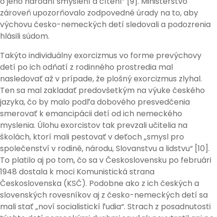
o jeho národní smýšlení a cítění” [9]. Ministerstvo
zároveň upozorňovalo zodpovedné úrady na to, aby
výchovu česko-nemeckých detí sledovali a podozrenia
hlásili súdom.
Takýto individuálny exorcizmus vo forme prevýchovy
detí po ich odňatí z rodinného prostredia mal
nasledovať až v prípade, že plošný exorcizmus zlyhal.
Ten sa mal zakladať predovšetkým na výuke českého
jazyka, čo by malo podľa dobového presvedčenia
smerovať k emancipácii detí od ich nemeckého
myslenia. Úlohu exorcistov tak prevzali učitelia na
školách, ktorí mali pestovať v deťoch „smysl pro
společenství v rodině, národu, Slovanstvu a lidstvu“ [10].
To platilo aj po tom, čo sa v Československu po februári
1948 dostala k moci Komunistická strana
Československa (KSČ). Podobne ako z ich českých a
slovenských rovesníkov aj z česko-nemeckých detí sa
mali stať „noví socialistickí ľudia“. Strach z posadnutosti