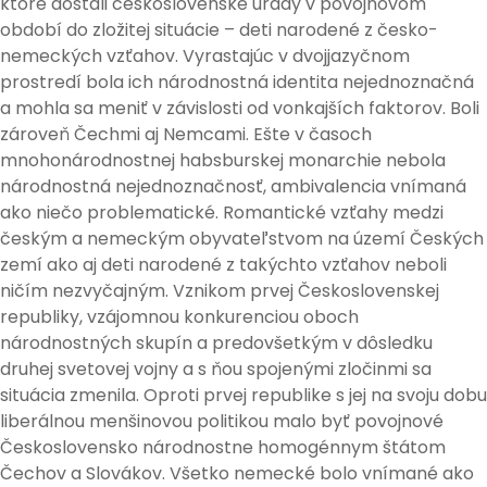
ktoré dostali československé úrady v povojnovom
období do zložitej situácie – deti narodené z česko-
nemeckých vzťahov. Vyrastajúc v dvojjazyčnom
prostredí bola ich národnostná identita nejednoznačná
a mohla sa meniť v závislosti od vonkajších faktorov. Boli
zároveň Čechmi aj Nemcami. Ešte v časoch
mnohonárodnostnej habsburskej monarchie nebola
národnostná nejednoznačnosť, ambivalencia vnímaná
ako niečo problematické. Romantické vzťahy medzi
českým a nemeckým obyvateľstvom na území Českých
zemí ako aj deti narodené z takýchto vzťahov neboli
ničím nezvyčajným. Vznikom prvej Československej
republiky, vzájomnou konkurenciou oboch
národnostných skupín a predovšetkým v dôsledku
druhej svetovej vojny a s ňou spojenými zločinmi sa
situácia zmenila. Oproti prvej republike s jej na svoju dobu
liberálnou menšinovou politikou malo byť povojnové
Československo národnostne homogénnym štátom
Čechov a Slovákov. Všetko nemecké bolo vnímané ako