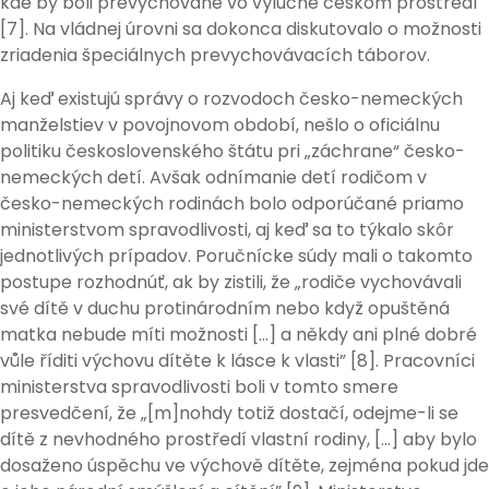
kde by boli prevychované vo výlučne českom prostredí
[7]. Na vládnej úrovni sa dokonca diskutovalo o možnosti
zriadenia špeciálnych prevychovávacích táborov.
Aj keď existujú správy o rozvodoch česko-nemeckých
manželstiev v povojnovom období, nešlo o oficiálnu
politiku československého štátu pri „záchrane“ česko-
nemeckých detí. Avšak odnímanie detí rodičom v
česko-nemeckých rodinách bolo odporúčané priamo
ministerstvom spravodlivosti, aj keď sa to týkalo skôr
jednotlivých prípadov. Poručnícke súdy mali o takomto
postupe rozhodnúť, ak by zistili, že „rodiče vychovávali
své dítě v duchu protinárodním nebo když opuštěná
matka nebude míti možnosti […] a někdy ani plné dobré
vůle říditi výchovu dítěte k lásce k vlasti” [8]. Pracovníci
ministerstva spravodlivosti boli v tomto smere
presvedčení, že „[m]nohdy totiž dostačí, odejme-li se
dítě z nevhodného prostředí vlastní rodiny, […] aby bylo
dosaženo úspěchu ve výchově dítěte, zejména pokud jde