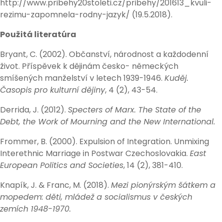
http://www.pribehy20stoleti.cz/pribehy/201613_kvuli-
rezimu-zapomnela-rodny-jazyk/ (19.5.2018).
Použitá literatúra
Bryant, C. (2002). Občanství, národnost a každodenní
život. Příspěvek k dějinám česko- německých
smíšených manželství v letech 1939-1946.
Kuděj.
Časopis pro kulturní dějiny
, 4 (2), 43-54.
Derrida, J. (2012).
Specters of Marx. The State of the
Debt, the Work of Mourning and the New International.
Frommer, B. (2000). Expulsion of Integration. Unmixing
Interethnic Marriage in Postwar Czechoslovakia.
East
European Politics and Societies
, 14 (2), 381-410.
Knapík, J. & Franc, M. (2018).
Mezi pionýrským šátkem a
mopedem: děti, mládež a socialismus v českých
zemích 1948-1970.