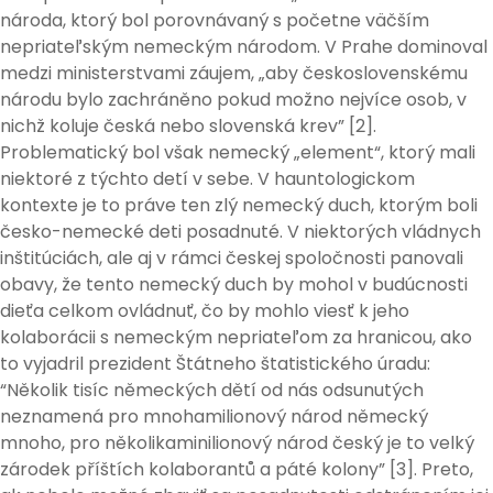
národa, ktorý bol porovnávaný s početne väčším
nepriateľským nemeckým národom. V Prahe dominoval
medzi ministerstvami záujem, „aby československému
národu bylo zachráněno pokud možno nejvíce osob, v
nichž koluje česká nebo slovenská krev” [2].
Problematický bol však nemecký „element“, ktorý mali
niektoré z týchto detí v sebe. V hauntologickom
kontexte je to práve ten zlý nemecký duch, ktorým boli
česko-nemecké deti posadnuté. V niektorých vládnych
inštitúciách, ale aj v rámci českej spoločnosti panovali
obavy, že tento nemecký duch by mohol v budúcnosti
dieťa celkom ovládnuť, čo by mohlo viesť k jeho
kolaborácii s nemeckým nepriateľom za hranicou, ako
to vyjadril prezident Štátneho štatistického úradu:
“Několik tisíc německých dětí od nás odsunutých
neznamená pro mnohamilionový národ německý
mnoho, pro několikaminilionový národ český je to velký
zárodek příštích kolaborantů a páté kolony” [3]. Preto,