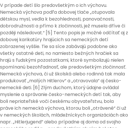
V prípade detí šlo predovšetkým o ich výchovu.
Nemecká výchova podľa dobovej tlače „otupovala
dětskou mysl, vedla k bezohlednosti, panovačnosti,
dobrodružnosti a přímo k zločinnosti, jež musela dříve či
později následovat.“ [5] Tento popis je možné odčítať aj z
dobovej karikatúry hrajúcich sa nemeckých detí
zobrazenej vyššie. Tie sa síce zabávajú podobne ako
všetky ostatné deti, no namiesto bežných hračiek sa
hrajú s ľudskými pozostatkami, ktoré symbolizujú nielen
spomínanú bezohľadnosť, ale predovšetkým zločinnosť.
Nemecká výchova, či už školská alebo rodinná tak mala
produkovať „malých Hitlerov“ a „otravovala“ aj česko-
nemecké deti. [6] Zlým duchom, ktorý údajne ovládal
myslenie a správanie česko-nemeckých detí tak, aby
boli nepriateľské voči českému obyvateľstvu, bola
práve ich nemecká výchova, ktorou boli „otrávené“ či už
v nemeckých školách, mládežníckych organizáciách ako
napr. „Hitlerjugend” alebo prípadne aj doma od svojho