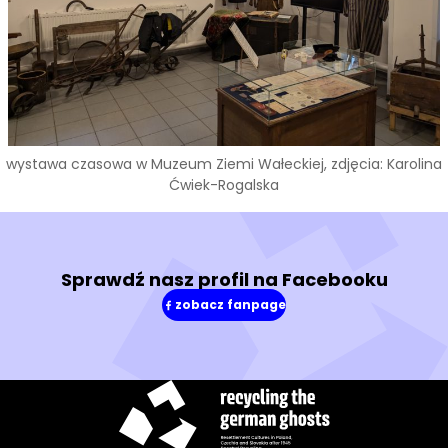
wystawa czasowa w Muzeum Ziemi Wałeckiej, zdjęcia: Karolina
Ćwiek-Rogalska
Sprawdź nasz profil na Facebooku
zobacz fanpage
(w
nowym
oknie)