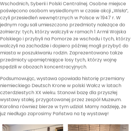
Wschodnich, Syberii i Polski Centralnej. Osobne miejsce
poświęcono osobom wysiedlonym w czasie akcji „Wisła”,
czyli przesiedleń wewnętrznych w Polsce w 1947 r. W
jednym rogu sali umieszczono przedmioty należące do
żołnierzy: tych, którzy walczyli w ramach 1 Armii Wojska
Polskiego i przybyli na Pomorze ze wschodu i tych, którzy
walczyli na zachodzie i dopiero później mogli przybyć do
miasta w poszukiwaniu rodzin. Zaprezentowano także
przedmioty upamiętniające losy tych, którzy wojnę
spędzili w obozach koncentracyjnych.
Podsumowując, wystawa opowiada historię przemiany
niemieckiego Deutsch Krone w polski Wałcz w latach
czterdziestych XX wieku. Stanowi bazę dla przyszłej
wystawy stałej, przygotowanej przez zespół Muzeum.
Karolina również bierze w tym udział. Mamy nadzieję, że
już niedługo zaprosimy Państwa na tę wystawę!