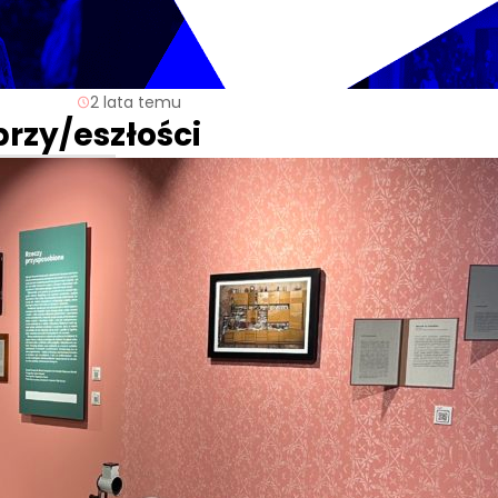
2 lata temu
przy/eszłości