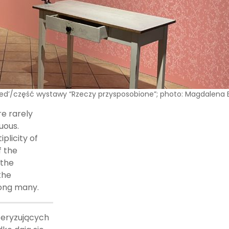
pted’/część wystawy “Rzeczy przysposobione”; photo: Magdalena 
e rarely
uous.
plicity of
f the
 the
the
mong many.
teryzujących