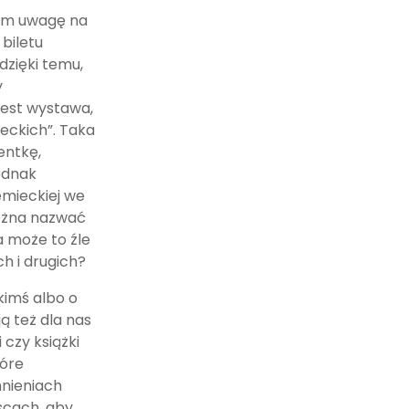
am uwagę na
biletu
dzięki temu,
y
jest wystawa,
ieckich”. Taka
entkę,
jednak
emieckiej we
można nazwać
a może to źle
h i drugich?
kimś albo o
ą też dla nas
 czy książki
tóre
mnieniach
scach, aby