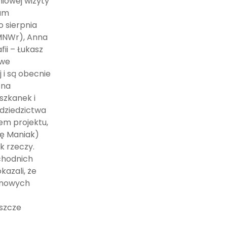
iowej wizyty
łam
 sierpnia
(MNWr), Anna
ii – Łukasz
 we
 i są obecnie
 na
eszkanek i
dziedzictwa
em projektu,
nę Maniak)
k rzeczy.
chodnich
kazali, że
a nowych
eszcze