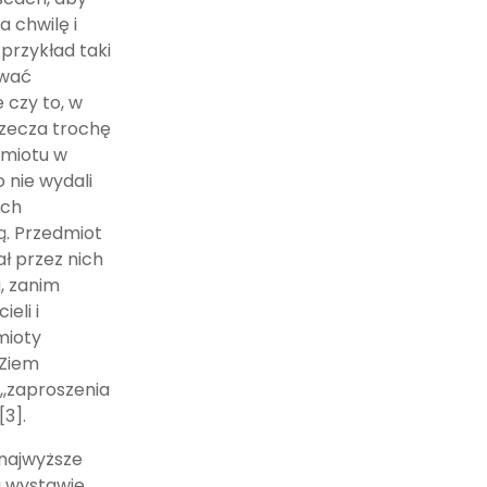
a chwilę i
przykład taki
zwać
 czy to, w
rzecza trochę
edmiotu w
 nie wydali
ach
ą. Przedmiot
ł przez nich
, zanim
eli i
mioty
,Ziem
,,zaproszenia
[3].
najwyższe
 wystawie.