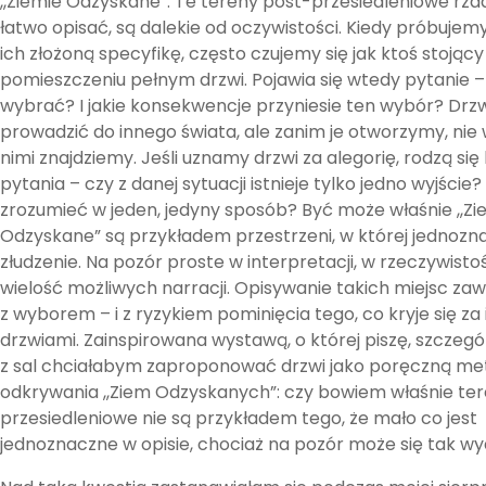
,,Ziemie Odzyskane”. Te tereny post-przesiedleniowe rzad
łatwo opisać, są dalekie od oczywistości. Kiedy próbuje
ich złożoną specyfikę, często czujemy się jak ktoś stojący
pomieszczeniu pełnym drzwi. Pojawia się wtedy pytanie –
wybrać? I jakie konsekwencje przyniesie ten wybór? Drz
prowadzić do innego świata, ale zanim je otworzymy, nie 
nimi znajdziemy. Jeśli uznamy drzwi za alegorię, rodzą się
pytania – czy z danej sytuacji istnieje tylko jedno wyjście
zrozumieć w jeden, jedyny sposób? Być może właśnie ,,Zi
Odzyskane” są przykładem przestrzeni, w której jednozn
złudzenie. Na pozór proste w interpretacji, w rzeczywistoś
wielość możliwych narracji. Opisywanie takich miejsc zaw
z wyborem – i z ryzykiem pominięcia tego, co kryje się za
drzwiami. Zainspirowana wystawą, o której piszę, szczegó
z sal chciałabym zaproponować drzwi jako poręczną met
odkrywania ,,Ziem Odzyskanych”: czy bowiem właśnie te
przesiedleniowe nie są przykładem tego, że mało co jest
jednoznaczne w opisie, chociaż na pozór może się tak 