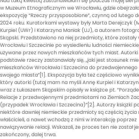
Nad taką kwestią zastanawiałam się podczas mojej sierpn
w Muzeum Etnograficznym we Wrocławiu, gdzie obejrza
ekspozycję “Rzeczy przysposobione”, czynną od lutego do
2024 roku. Kuratorkami wystawy były Marta Derejczyk 
Kurpiel (UWr) i Katarzyna Maniak (UJ), a autorem fotograf
Skąpski. Przedstawiono na niej przedmioty, które zostały
Wrocławiu i Szczecinie po wysiedleniu ludności niemieckiej
używane przez nowych mieszkańców tych miast. Autorki
podstawie rzeczy zastanawiały się, ,,jaki jest stosunek mi
mieszkańców Wrocławia i Szczecina do przedwojennego 
swojego miasta”[1]. Ekspozycja była też częściowo wyniki
który autorki (tutaj mam na myśli Annę Kurpiel i Katarzy
wraz z Łukaszem Skąpskim opisały w książce pt. “Porząde
Relacje z przedwojennymi przedmiotami na Ziemiach Za
(przypadek Wrocławia i Szczecina)”[2]. Autorzy książki po
niektóre dawniej niemieckie przedmioty są częścią życi
właścicieli, a nawet wchodzą z nimi w interakcję poprzez
nawiązywanie relacji. Wskazali, że proces ten nie został j
zakończony, dalej trwa.