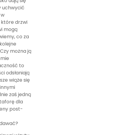
ko dają się
my uchwycić
 w
 które drzwi
wi mogą
wiemy, co za
 kolejne
? Czy można ją
emie
aczność to
ci odsłaniają
sze wiąże się
 innymi
lnie zaś jedną
aforę dla
reny post-
wydawać?