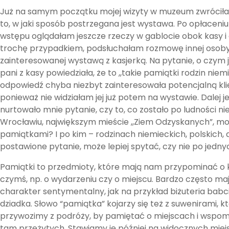
Już na samym początku mojej wizyty w muzeum zwrócił
to, w jaki sposób postrzegana jest wystawa. Po opłaceniu 
wstępu oglądałam jeszcze rzeczy w gablocie obok kasy i 
trochę przypadkiem, podsłuchałam rozmowę innej osob
zainteresowanej wystawą z kasjerką. Na pytanie, o czym 
pani z kasy powiedziała, że to ,,takie pamiątki rodzin niem
odpowiedź chyba niezbyt zainteresowała potencjalną kli
ponieważ nie widziałam jej już potem na wystawie. Dalej 
nurtowało mnie pytanie, czy to, co zostało po ludności ni
Wrocławiu, największym mieście ,,Ziem Odzyskanych”, 
pamiątkami? I po kim – rodzinach niemieckich, polskich, 
postawione pytanie, może lepiej spytać, czy nie po jednyc
Pamiątki to przedmioty, które mają nam przypominać o 
czymś, np. o wydarzeniu czy o miejscu. Bardzo często maj
charakter sentymentalny, jak na przykład biżuteria babci
dziadka. Słowo “pamiątka” kojarzy się też z suwenirami, k
przywozimy z podróży, by pamiętać o miejscach i wspo
tam przeżytych. Stawiamy je później na widocznych miej