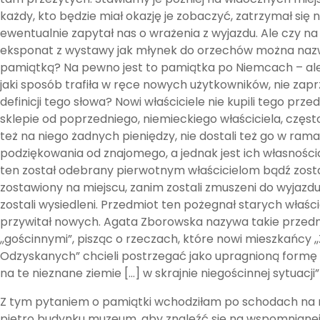
każdy, kto będzie miał okazję je zobaczyć, zatrzymał się n
ewentualnie zapytał nas o wrażenia z wyjazdu. Ale czy na 
eksponat z wystawy jak młynek do orzechów można na
pamiątką? Na pewno jest to pamiątka po Niemcach – ale
jaki sposób trafiła w ręce nowych użytkowników, nie zap
definicji tego słowa? Nowi właściciele nie kupili tego prz
sklepie od poprzedniego, niemieckiego właściciela, często
też na niego żadnych pieniędzy, nie dostali też go w ram
podziękowania od znajomego, a jednak jest ich własności
ten został odebrany pierwotnym właścicielom bądź zosta
zostawiony na miejscu, zanim zostali zmuszeni do wyjazdu
zostali wysiedleni. Przedmiot ten pożegnał starych właścici
przywitał nowych. Agata Zborowska nazywa takie przed
,,gościnnymi”, pisząc o rzeczach, które nowi mieszkańcy ,
Odzyskanych” chcieli postrzegać jako upragnioną formę 
na te nieznane ziemie […] w skrajnie niegościnnej sytuacji”
Z tym pytaniem o pamiątki wchodziłam po schodach na 
piętro budynku muzeum, aby znaleźć się na wspomnianej