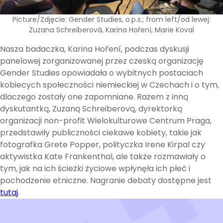
Picture/Zdjęcie: Gender Studies, o.p.s.; from left/od lewej:
Zuzana Schreiberová, Karina Hoření, Marie Koval
Nasza badaczka, Karina Hoření, podczas dyskusji
panelowej zorganizowanej przez czeską organizację
Gender Studies opowiadała o wybitnych postaciach
kobiecych społeczności niemieckiej w Czechach i o tym,
dlaczego zostały one zapomniane. Razem z inną
dyskutantką, Zuzaną Schreiberovą, dyrektorką
organizacji non-profit Wielokulturowe Centrum Praga,
przedstawiły publiczności ciekawe kobiety, takie jak
fotografka Grete Popper, polityczka Irene Kirpal czy
aktywistka Kate Frankenthal, ale także rozmawiały o
tym, jak na ich ścieżki życiowe wpłynęła ich płeć i
pochodzenie etniczne. Nagranie debaty dostępne jest
tutaj
.