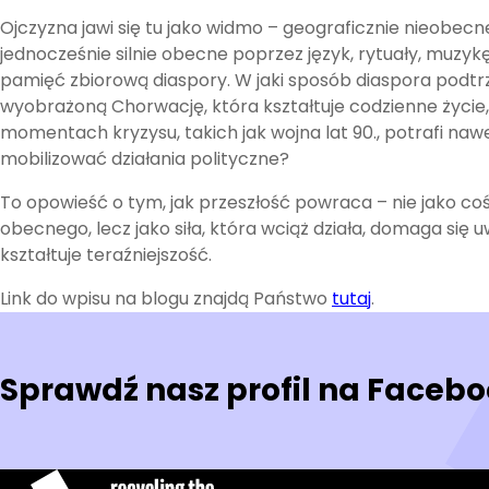
Ojczyzna jawi się tu jako widmo – geograficznie nieobecne
jednocześnie silnie obecne poprzez język, rytuały, muzykę,
pamięć zbiorową diaspory. W jaki sposób diaspora podt
wyobrażoną Chorwację, która kształtuje codzienne życie,
momentach kryzysu, takich jak wojna lat 90., potrafi naw
mobilizować działania polityczne?
To opowieść o tym, jak przeszłość powraca – nie jako coś
obecnego, lecz jako siła, która wciąż działa, domaga się u
kształtuje teraźniejszość.
Link do wpisu na blogu znajdą Państwo
tutaj
.
Sprawdź nasz profil na Faceb