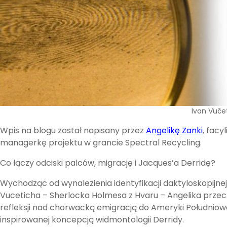
Ivan Vuče
Wpis na blogu został napisany przez
Angelikę Zanki
, facyl
managerkę projektu w grancie Spectral Recycling.
Co łączy odciski palców, migrację i Jacques’a Derridę?
Wychodząc od wynalezienia identyfikacji daktyloskopijne
Vuceticha – Sherlocka Holmesa z Hvaru – Angelika przec
refleksji nad chorwacką emigracją do Ameryki Południowe
inspirowanej koncepcją widmontologii Derridy.