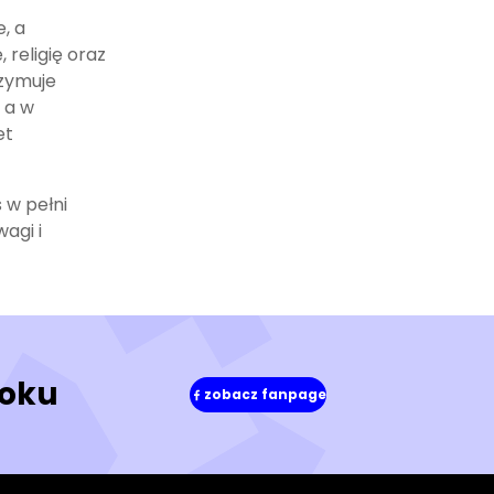
, a
 religię oraz
rzymuje
 a w
et
 w pełni
wagi i
ooku
zobacz fanpage
(w
nowym
oknie)