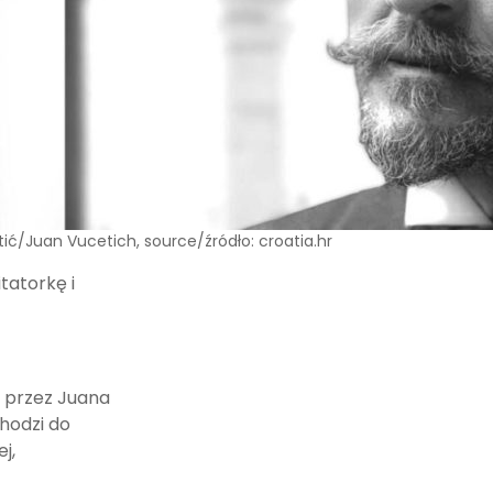
tić/Juan Vucetich, source/źródło: croatia.hr
itatorkę i
j przez Juana
hodzi do
j,