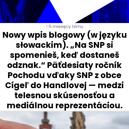
5 miesięcy temu
Nowy wpis blogowy (w języku
słowackim). „Na SNP si
spomenieš, keď dostaneš
odznak.“ Päťdesiaty ročník
Pochodu vďaky SNP z obce
Cígeľ do Handlovej — medzi
telesnou skúsenosťou a
mediálnou reprezentáciou.