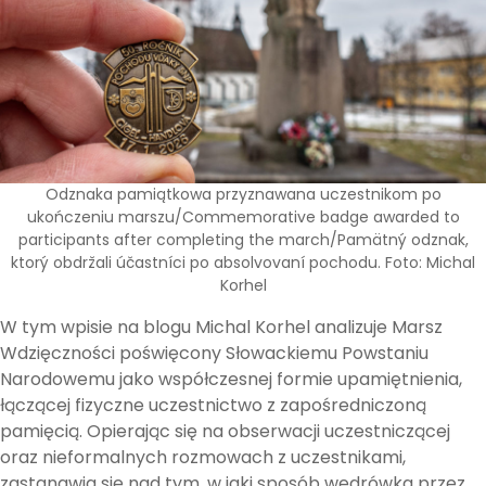
Odznaka pamiątkowa przyznawana uczestnikom po
ukończeniu marszu/Commemorative badge awarded to
participants after completing the march/Pamätný odznak,
ktorý obdržali účastníci po absolvovaní pochodu. Foto: Michal
Korhel
W tym wpisie na blogu Michal Korhel analizuje Marsz
Wdzięczności poświęcony Słowackiemu Powstaniu
Narodowemu jako współczesnej formie upamiętnienia,
łączącej fizyczne uczestnictwo z zapośredniczoną
pamięcią. Opierając się na obserwacji uczestniczącej
oraz nieformalnych rozmowach z uczestnikami,
zastanawia się nad tym, w jaki sposób wędrówka przez