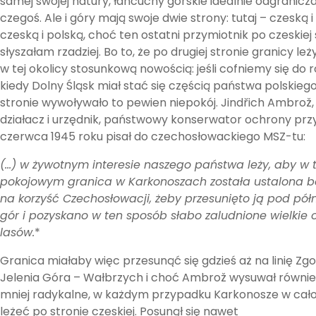
samej swojej natury, łańcuchy górskie idealnie odgranicz
czegoś. Ale i góry mają swoje dwie strony: tutaj – czeską i
czeską i polską, choć ten ostatni przymiotnik po czeskiej 
słyszałam rzadziej. Bo to, że po drugiej stronie granicy leży
w tej okolicy stosunkową nowością: jeśli cofniemy się do r
kiedy Dolny Śląsk miał stać się częścią państwa polskiego
stronie wywoływało to pewien niepokój. Jindřich Ambrož,
działacz i urzędnik, państwowy konserwator ochrony przy
czerwca 1945 roku pisał do czechosłowackiego MSZ-tu:
(…) w żywotnym interesie naszego państwa leży, aby w 
pokojowym granica w Karkonoszach została ustalona b
na korzyść Czechosłowacji, żeby przesunięto ją pod pół
gór i pozyskano w ten sposób słabo zaludnione wielkie 
lasów.
*
Granica miałaby więc przesunąć się gdzieś aż na linię Zg
Jelenia Góra – Wałbrzych i choć Ambrož wysuwał równie
mniej radykalne, w każdym przypadku Karkonosze w cało
leżeć po stronie czeskiej. Posunął się nawet