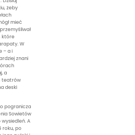
Dzisiaj
iu, żeby
ełach
mógł mieć
przemyśliwał
 które
arapaty. W
 – a i
ardziej znani
Górach
, a
h teatrów
na deski
o pogranicza
enia Sowietów
 wysiedleń. A
 roku, po