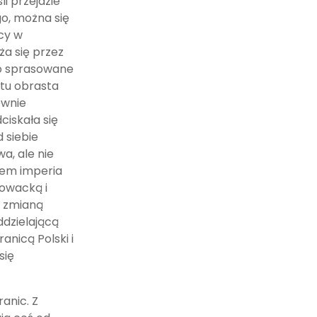
li przejdzie
go, można się
icy w
ża się przez
mo sprasowane
i tu obrasta
ownie
ciskała się
 siebie
a, ale nie
tem imperia
łowacką i
i zmianą
oddzielającą
anicą Polski i
się
anic. Z