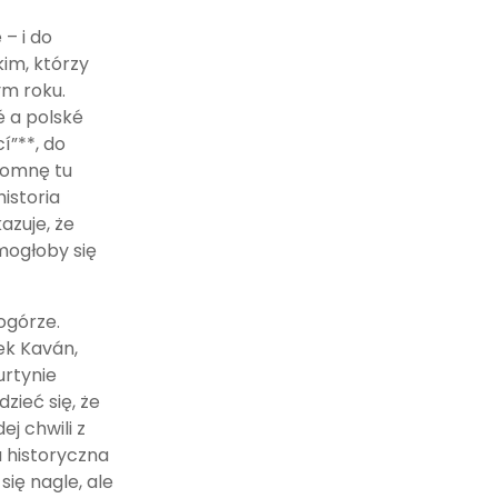
– i do
im, którzy
ym roku.
é a polské
í”**, do
pomnę tu
historia
azuje, że
 mogłoby się
ogórze.
ek Kaván,
urtynie
zieć się, że
j chwili z
a historyczna
się nagle, ale