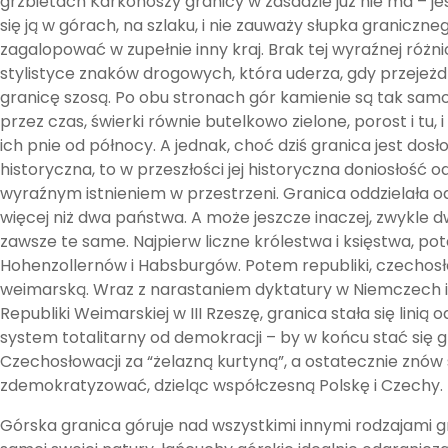
grzbietach Karkonoszy granicy w zasadzie już nie ma – jeś
się ją w górach, na szlaku, i nie zauważy słupka graniczne
zagalopować w zupełnie inny kraj. Brak tej wyraźnej różn
stylistyce znaków drogowych, która uderza, gdy przejeżd
granicę szosą. Po obu stronach gór kamienie są tak sa
przez czas, świerki równie butelkowo zielone, porost i tu, 
ich pnie od północy. A jednak, choć dziś granica jest dosł
historyczna, to w przeszłości jej historyczna doniosłość od
wyraźnym istnieniem w przestrzeni. Granica oddzielała od
więcej niż dwa państwa. A może jeszcze inaczej, zwykle dw
zawsze te same. Najpierw liczne królestwa i księstwa, po
Hohenzollernów i Habsburgów. Potem republiki, czechos
weimarską. Wraz z narastaniem dyktatury w Niemczech 
Republiki Weimarskiej w III Rzeszę, granica stała się linią 
system totalitarny od demokracji – by w końcu stać się gr
Czechosłowacji za “żelazną kurtyną”, a ostatecznie znów 
zdemokratyzować, dzieląc współczesną Polskę i Czechy.
Górska granica góruje nad wszystkimi innymi rodzajami gr