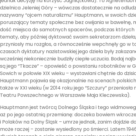
jednak decyzję na korzyść Jagniątkowa). To Agnetendorf. 
dzielnica Jeleniej Góry – wówczas dostatecznie na odludz
nazywany “ojcem naturalizmu” Hauptmann, w swoich dzi
poruszający tematy społeczne bez owijania w bawełnę, 
dość miejsca do samotnych spacerów, podczas których 
tematy, aby później dyktować swoim sekretarzom dzieła,
przyniosły mu rozgłos, a równocześnie wepchnęły go w t
czasach dyktatury nazistowskiej jego dzieła były zakazane
wcześniej niekoniecznie budziły ciepłe uczucia. Bodaj najb
są jego “Tkacze” – opowieść o powstaniu robotników w 
Sowich w połowie XIX wieku – wystawiani chętnie do dzisiaj
Hauptmann pojawia się okazjonalnie na scenach polskic
także w XXI wieku (w 2014 roku jego “Szczury” przeniosła 
Teatru Powszechnego w Warszawie Maja Kleczewska).
Hauptmann jest twórcą Dolnego Śląska i tego widmoweg
aż po jego ostatnią przemianę: doczeka bowiem wkrocz
i Polaków na Dolny Śląsk – umrze jednak, zanim dojdzie do
może raczej – zostanie wysiedlony po śmierci. Latem 1946