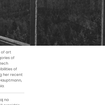
 of art
gories of
Czech
ilities of
g her recent
d Hauptmann,
ia.
aj na