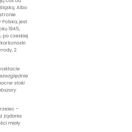
ają coś od
 śląską. Albo
stronie
 Polska, jest
oku 1945,
, po czeskiej
 karkonoski
rody, 2
traktacie
ezwzględnie
nocne stoki
obszary
orzelec –
ż żądania
ści miały