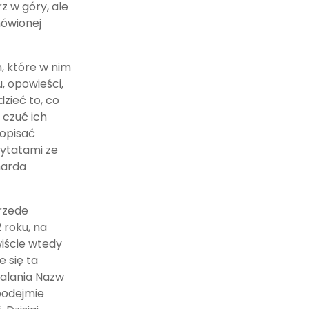
z w góry, ale
mówionej
, które w nim
, opowieści,
zieć to, co
 czuć ich
 opisać
cytatami ze
harda
rzede
 roku, na
iście wtedy
e się ta
talania Nazw
 podejmie