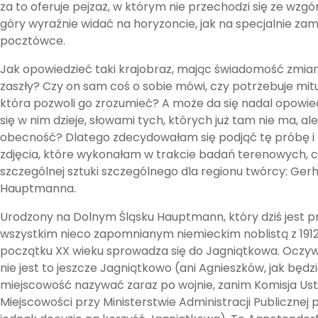
za to oferuje pejzaż, w którym nie przechodzi się ze wzgór
góry wyraźnie widać na horyzoncie, jak na specjalnie za
pocztówce.
Jak opowiedzieć taki krajobraz, mając świadomość zmian
zaszły? Czy on sam coś o sobie mówi, czy potrzebuje mitu
która pozwoli go zrozumieć? A może da się nadal opowied
się w nim dzieje, słowami tych, których już tam nie ma, ale
obecność? Dlatego zdecydowałam się podjąć tę próbę i
zdjęcia, które wykonałam w trakcie badań terenowych, 
szczególnej sztuki szczególnego dla regionu twórcy: Ger
Hauptmanna.
Urodzony na Dolnym Śląsku Hauptmann, który dziś jest p
wszystkim nieco zapomnianym niemieckim noblistą z 1912
początku XX wieku sprowadza się do Jagniątkowa. Oczyw
nie jest to jeszcze Jagniątkowo (ani Agnieszków, jak będzi
miejscowość nazywać zaraz po wojnie, zanim Komisja Us
Miejscowości przy Ministerstwie Administracji Publicznej