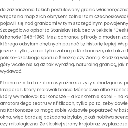
do zaznaczenia takich postulowany granic własnoręcznie 
wręczenia map z ich obrysem żołnierzom czechosłowack
pojawili się nad granicami w tym szczególnym powojenn
Szczegółowo opisał to Stanislav Holubec w tekście “Česk
Krkonoše 1945–1963: Mezi ochranou přírody a modernizac
którego odsyłam chętnych poznać tę historię lepiej. Ws
jeszcze tylko, że nie tylko zatarg o Karkonosze, ale także 
polsko-czeskiego sporu o Śnieżkę czy Ziemię Kłodzką wsk
góry wcale nie są aż tak wyraźną, naturalną granicą, jak
wydawać.
Strona czeska to zatem wyraźne szczyty schodzące w p
Krajobraz, który malowali bracia Mánesowie albo Františ
który wymalował Karkonosze – a konkretnie Kotel – na k
amatorskiego teatru w Křižlicach, tylko po to, żeby dowied
na Karkonosze to mogą sobie widzowie popatrzeć w każde
okna, więc bardziej pożądana byłaby jakaś nobliwa scen
czy mitologiczna. Ze śląskiej strony krajobraz wypłaszcza 