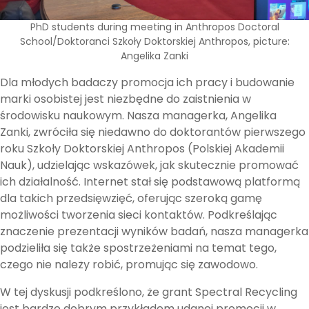
PhD students during meeting in Anthropos Doctoral
School/Doktoranci Szkoły Doktorskiej Anthropos, picture:
Angelika Zanki
Dla młodych badaczy promocja ich pracy i budowanie
marki osobistej jest niezbędne do zaistnienia w
środowisku naukowym. Nasza managerka, Angelika
Zanki, zwróciła się niedawno do doktorantów pierwszego
roku Szkoły Doktorskiej Anthropos (Polskiej Akademii
Nauk), udzielając wskazówek, jak skutecznie promować
ich działalność. Internet stał się podstawową platformą
dla takich przedsięwzięć, oferując szeroką gamę
możliwości tworzenia sieci kontaktów. Podkreślając
znaczenie prezentacji wyników badań, nasza managerka
podzieliła się także spostrzeżeniami na temat tego,
czego nie należy robić, promując się zawodowo.
W tej dyskusji podkreślono, że grant Spectral Recycling
jest bardzo dobrym przykładem udanej promocji w