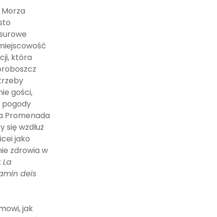
u Morza
sto
 surowe
 miejscowość
ji, która
 proboszcz
trzeby
ie gości,
j pogody
nna Promenada
y się wzdłuż
cei jako
ie zdrowia w
:
La
amin deis
omowi, jak