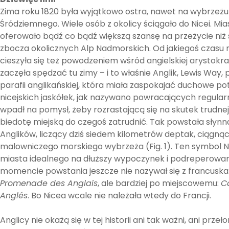
Zima roku 1820 była wyjątkowo ostra, nawet na wybrzeż
Śródziemnego. Wiele osób z okolicy ściągało do Nicei. Mia
oferowało bądź co bądź większą szansę na przeżycie niż
zbocza okolicznych Alp Nadmorskich. Od jakiegoś czasu
cieszyła się też powodzeniem wśród angielskiej arystokrac
zaczęła spędzać tu zimy – i to właśnie Anglik, Lewis Way,
parafii anglikańskiej, która miała zaspokajać duchowe po
nicejskich jaskółek, jak nazywano powracających regularn
wpadł na pomysł, żeby rozrastającą się na skutek trudne
biedotę miejską do czegoś zatrudnić. Tak powstała sły
Anglików, liczący dziś siedem kilometrów deptak, ciągnąc
malowniczego morskiego wybrzeża (Fig. 1). Ten symbol Ni
miasta idealnego na dłuższy wypoczynek i podreperowan
momencie powstania jeszcze nie nazywał się z francuska
Promenade des Anglais
, ale bardziej po miejscowemu:
C
Anglés
. Bo Nicea wcale nie należała wtedy do Francji.
Anglicy nie okażą się w tej historii ani tak ważni, ani przeł