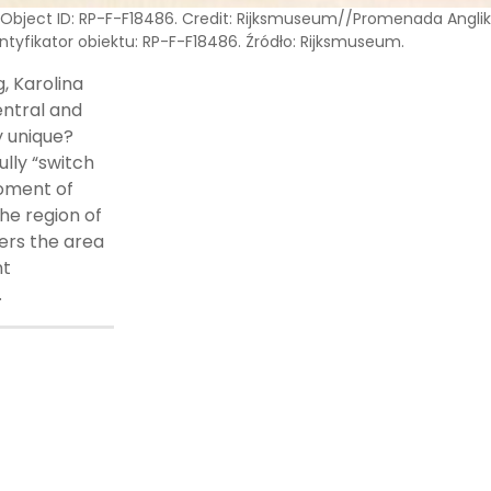
0. Object ID: RP-F-F18486. Credit: Rijksmuseum//Promenada Anglik
entyfikator obiektu: RP-F-F18486. Źródło: Rijksmuseum.
g, Karolina
entral and
y unique?
lly “switch
moment of
the region of
ers the area
nt
.