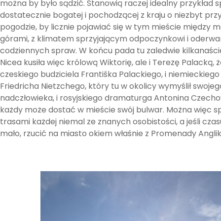
można by było sądzić. Stanowią raczej idealny przykład 
dostatecznie bogatej i pochodzącej z kraju o niezbyt prz
pogodzie, by licznie pojawiać się w tym mieście między 
górami, z klimatem sprzyjającym odpoczynkowi i oderwan
codziennych spraw. W końcu pada tu zaledwie kilkanaście
Nicea kusiła więc królową Wiktorię, ale i Terezę Palacką, 
czeskiego budziciela Františka Palackiego, i niemieckiego 
Friedricha Nietzchego, który tu w okolicy wymyślił swojeg
nadczłowieka, i rosyjskiego dramaturga Antonina Czechow
każdy może dostać w mieście swój bulwar. Można więc 
trasami każdej niemal ze znanych osobistości, a jeśli czas
mało, rzucić na miasto okiem właśnie z Promenady Angli