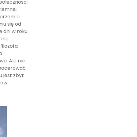
społeczności
yjemnej
morzem a
iu się od
 dni w roku.
żonę
filozofa
o
a. Ale nie
spacerować
u jest zbyt
ków.