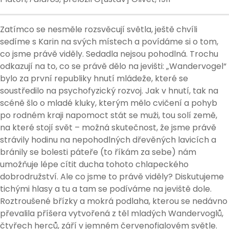
Zatímco se nesměle rozsvěcují světla, ještě chvíli
sedíme s Karin na svých místech a povídáme si o tom,
co jsme právě viděly. Sedadla nejsou pohodlná. Trochu
odkazují na to, co se právě dělo na jevišti: „Wandervogel“
bylo za první republiky hnutí mládeže, které se
soustředilo na psychofyzický rozvoj. Jak v hnutí, tak na
scéně šlo o mladé kluky, kterým mělo cvičení a pohyb
po rodném kraji napomoct stát se muži, tou solí země,
na které stojí svět – možná skutečnost, že jsme právě
strávily hodinu na nepohodlných dřevěných lavicích a
bránily se bolesti páteře (to říkám za sebe) nám
umožňuje lépe cítit ducha tohoto chlapeckého
dobrodružství. Ale co jsme to právě viděly? Diskutujeme
tichými hlasy a tu a tam se podíváme na jeviště dole.
Roztroušené břízky a mokrá podlaha, kterou se nedávno
převalila příšera vytvořená z těl mladých Wandervoglů,
čtyřech herců, září v jemném červenofialovém světle.