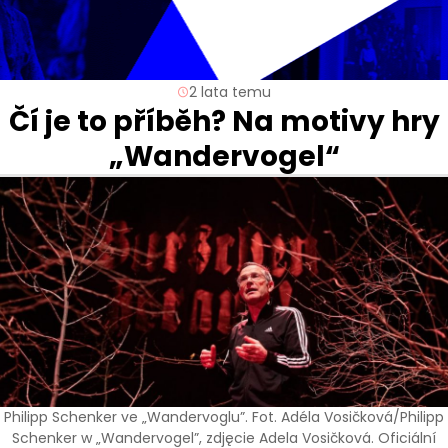
2 lata temu
Čí je to příběh? Na motivy hry
„Wandervogel“
Philipp Schenker ve „Wandervoglu”. Fot. Adéla Vosičková/Philipp
Schenker w „Wandervogel”, zdjęcie Adela Vosičková. Oficiální