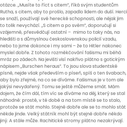
otázce. „Musíte to říct s citem”, říká svým studentům
Rutha, s citem, aby to prošlo, zapadlo lidem do duší. Herci
se snaží, používají své herecké schopnosti, ale nějak jim
to tolik nevychází. „S citem a po svém”, doporučují si
vzájemně, přesvědčují ostatní – mimo to taky nás, na
hledišti a s důmyslnou československou policií vzadu,
nebo to jsme dokonce i my sami – že to Hitler nakonec
myslel dobře. Z tohoto rozměkčování fašismu mi běhá
mráz po zádech. Na jevišti visí nakřivo plátno s gotickým
nápisem „Burschen heraus”. To jsou slova studentské
písně, nejde však především o píseň, spíš o ten švabach,
aby bylo zřejmé, na co se díváme. Fašismus je v tom ale
jakýsi nevydařený. Tomu se ještě můžeme smát. Mám
dojem, že čím dál, tím víc se díváme na děj, který se stal
náhodně: prostě, v té době a na tom místě se to stalo,
protože se stát mohlo. Stejně dobře ale se to mohlo stát
někde jinde. Velký státník mohl být stejně dobře někdo
jiný. A stále může. Rachitické stromy plátno nezakrývají.