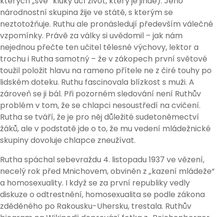
kterých „své“ kluky učí život, který je jinde). Jeho
národnostní skupina žije ve státě, s kterým se
neztotožňuje. Ruthu ale pronásledují především válečné
vzpomínky. Právě za války si uvědomil – jak nám
nejednou přečte ten učitel tělesné výchovy, lektor a
trochu i Rutha samotný – že v zákopech první světové
toužil položit hlavu na rameno přítele ne z čiré touhy po
lidském doteku. Ruthu fascinovala blízkost s muži. A
zároveň se ji bál. Při pozorném sledování není Ruthův
problém v tom, že se chlapci nesoustředí na cvičení.
Rutha se tváří, že je pro něj důležité sudetoněmectví
žáků, ale v podstatě jde o to, že mu vedení mládežnické
skupiny dovoluje chlapce zneužívat.
Rutha spáchal sebevraždu 4. listopadu 1937 ve vězení,
necelý rok před Mnichovem, obviněn z „kazení mládeže“
a homosexuality. I když se za první republiky vedly
diskuze o odtrestnění, homosexualita se podle zákona
zděděného po Rakousku-Uhersku, trestala. Ruthův