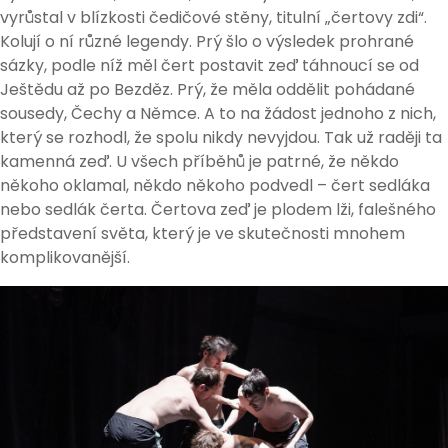
vyrůstal v blízkosti čedičové stěny, titulní „čertovy zdi“.
Kolují o ní různé legendy. Prý šlo o výsledek prohrané
sázky, podle níž měl čert postavit zeď táhnoucí se od
Ještědu až po Bezděz. Prý, že měla oddělit pohádané
sousedy, Čechy a Němce. A to na žádost jednoho z nich,
který se rozhodl, že spolu nikdy nevyjdou. Tak už raději ta
kamenná zeď. U všech příběhů je patrné, že někdo
někoho oklamal, někdo někoho podvedl – čert sedláka
nebo sedlák čerta. Čertova zeď je plodem lži, falešného
představení světa, který je ve skutečnosti mnohem
komplikovanější.