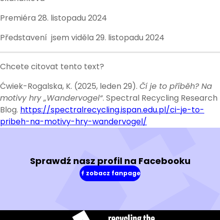
Premiéra 28. listopadu 2024
Představení jsem viděla 29. listopadu 2024
Chcete citovat tento text?
Ćwiek-Rogalska, K. (2025, leden 29).
Čí je to příběh? Na
motivy hry „Wandervogel“
. Spectral Recycling Research
Blog.
https://spectralrecycling.ispan.edu.pl/ci-je-to-
pribeh-na-motivy-hry-wandervogel/
Sprawdź nasz profil na Facebooku
zobacz fanpage
(w
nowym
oknie)