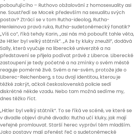
pobouřujícího – Ruthovo obžalování z homosexuality asi
ne. Soustředí se Mocek především na sexualitu svých
postav? Ztrácí se v tom Rutha-ideolog, Rutha-
Henleinova pravá ruka, Rutha-sudetoněmecký fanatik?
„Víš co”, říká tehdy Karin, „asi nás má pobouřit tahle věta,
že Hitler byl velký státník”. „A že ty kluky zneužil”, dodává
Sally, která vyučuje na liberecké univerzitě a na
představení se přijela podívat právě z Liberce. Liberecké
zastoupení je tedy početné a na zmínky o svém městě
reaguje poměrně živě. Svém a ne-svém, protože jde o
Liberec-Reichenberg, s tou dvojí identitou, kterou je
těžké zakrýt, ačkoli československá policie sedí
diskrétně někde vzadu. Nebo tam možná sedíme my,
dnes těžko říct.
„Hitler byl velký státník“. To se říká ve scéně, ve které se
v divadle objeví druhé divadlo: Rutha učí kluky, jak mají
veřejně promlouvat. Starší herec vypráví těm mladším.
Jako postavy mají přenést řeč o sudetoněmecké