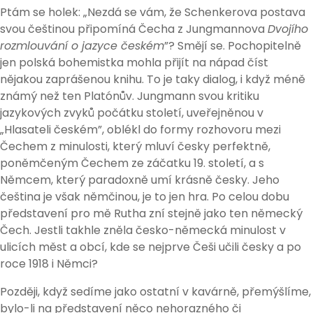
Ptám se holek: „Nezdá se vám, že Schenkerova postava
svou češtinou připomíná Čecha z Jungmannova
Dvojího
rozmlouvání o jazyce českém
”? Smějí se. Pochopitelně
jen polská bohemistka mohla přijít na nápad číst
nějakou zaprášenou knihu. To je taky dialog, i když méně
známý než ten Platónův. Jungmann svou kritiku
jazykových zvyků počátku století, uveřejněnou v
„Hlasateli českém”, oblékl do formy rozhovoru mezi
Čechem z minulosti, který mluví česky perfektně,
poněmčeným Čechem ze záčatku 19. století, a s
Němcem, který paradoxně umí krásně česky. Jeho
čeština je však němčinou, je to jen hra. Po celou dobu
představení pro mě Rutha zní stejně jako ten německý
Čech. Jestli takhle zněla česko-německá minulost v
ulicích měst a obcí, kde se nejprve Češi učili česky a po
roce 1918 i Němci?
Později, když sedíme jako ostatní v kavárně, přemýšlíme,
bylo-li na představení něco nehorazného či