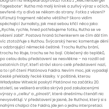
biogram na Wikipedii doprovází fotka z „Reichenberger
Tagesbote“. Rutha má malý knírek a zuřivý výraz v očích,
sevřené rty a dívá se někam do strany. Fotka z vězení?
Uříznutý fragment něčeho většího? Skoro vidím
spěchající žurnalisty, jak mezi sebou křičí něco jako:
„Rychle, rychle, hned potřebujeme fotku, Rutha se ve
vězení zabil”. Postava hraná Schenkerem se čím dál tím
víc ztotožňuje s Ruthou. Švýcarský herec komentuje dění
v odzbrojující německé češtině. Trochu Ruthu brání,
trochu ho lituje, trochu se ho bojí. Oblečený do tepláků,
po celou dobu představení se nesvlékne – na rozdíl od
ostatních čtyř, kteří stráví skoro celé představení nazí,
a to i při čtení Platónova Faidra. Nevím moc, jak vypadají
české překlady řecké klasiky. V polštině, kterou
Władysław Witwicki poskytl Platónovi na začátku 20.
století, se veškerá erotika skrývá pod zakulacenými
výrazy o „celku“ a „plnosti“, které dnešnímu čtenáři nic
nevysvětlují. V představení je jasné, že Ruthovi, který si s
nahými chalpci čte Faidra, jde jen o jednu interpretaci.