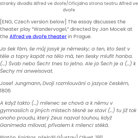
stranky divadla Alfred ve dvoře/Oficjalna strona teatru Alfred ve
dvoře
[ENG, Czech version below] The essay discusses the
theater play “Wandervogel,” directed by Jan Mocek at
the
Alfred ve dvoře theater
in Prague.
Ja šek fám, še můj jasyk je němesky; a ten, kto šest v
těle a topry kapát na tělo má, ten šesky mlufit hanba.
(…) Švab nebo Šech! tnes to jetno. Ale ja Šech je a (…) k
Šechy mi anweisovat.
Josef Jungmann,
Dvojí rozmlouvání o jazyce českém
,
1806
A když takto (…) milenec se chová a k němu v
gymnasiích a jiných místech těsně se staví (…) tu již tok
onoho proudu, který Zeus nazval touhou, když
Ganimeda miloval, přívalem k milenci stéká.
Platón,
Faidros
, přeložil G[ustav] Olivet, 1911