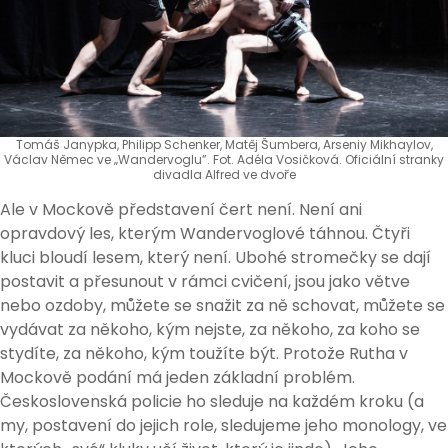
Tomáš Janypka, Philipp Schenker, Matěj Šumbera, Arseniy Mikhaylov,
Václav Němec ve „Wandervoglu”. Fot. Adéla Vosičková. Oficiální stranky
divadla Alfred ve dvoře
Ale v Mockově představení čert není. Není ani
opravdový les, kterým Wandervoglové táhnou. Čtyři
kluci bloudí lesem, který není. Ubohé stromečky se dají
postavit a přesunout v rámci cvičení, jsou jako větve
nebo ozdoby, můžete se snažit za ně schovat, můžete se
vydávat za někoho, kým nejste, za někoho, za koho se
stydíte, za někoho, kým toužíte být. Protože Rutha v
Mockově podání má jeden základní problém.
Československá policie ho sleduje na každém kroku (a
my, postavení do jejich role, sledujeme jeho monology, ve