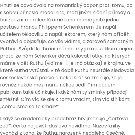
Hnutí se odvolávalo na romantický odpor proti tomu, co
s sebou přinesla modernita, mezi jiným ničení přírody a
buržoazní morálce. Kromě toho máme ještě jednu
postavu hranou Philippem Schenkerem. Je napůl
učitelem tělocviku a napůl lektorem, který nám příběh
vypráví a objasňuje, co vše vidíme, a zároveň samotným
Ruthou. Svůj díl ke hraní máme i my jako publikum: nejen
proto, že nám Schenker dává kolovat fotky, na kterých
máme vidět Ruthu (vidíme-li, je jiná otázka) а krajinu, ve
které Rutha vyrůstal. V té době Ruthu neustále sledovala
československá policie a několikrát se zmiňuje, že je
rovněž někde mezi námi, někde sedí. Tím pádem
publikum také účinkuje, i když nám ty zmínky připadají
směšné. Čím víc se ale k tomu vracím, tím víc si říkám:
„čemu jsme se to smáli?”.
I když se akademický předobraz hry jmenuje „Čertova
zeď”, čerta na jevišti doslova nevidíme. Název knihy
vychází z toho, že Rutha, narozený nedaleko Osečné,