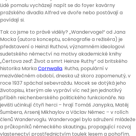
Lidé pomalu vycházejí napít se do foyer kavárny
pražského divadla Alfred ve dvoře nebo postávají a
povídají si.
Tak co jsme to právě viděly? „Wandervogel“ od Jana
Mocka (autora konceptu, scénografie a režiséra) je
představení o Heinzi Ruthovi, významném ideologovi
sudetského němectví na motivy akademické knihy
„Čertova zeď: Život a smrt Heinze Ruthy“ od britského
historika Marka
Cornwalla
. Rutha, populární v
meziválečném období, dneska už skoro zapomenutý, v
roce 1937 spáchal sebevraždu. Mocek se dotýká jeho
životopisu, kterým ale vypráví víc než jen jednotlivý
příběh reichenberského politického funkcionáře. Na
jevišti učinkují čtyři herci – hrají Tomáš Janypka, Matěj
Šumbera, Arsenij Mikhaylov a Václav Němec – v rolích
členů Wandervoglu. Wandervogel bylo sdružení mládeže
a průkopníků německého skautingu, propagující rozvoj
vlastenectví prostřednictvím toulek lesem a pohořím.