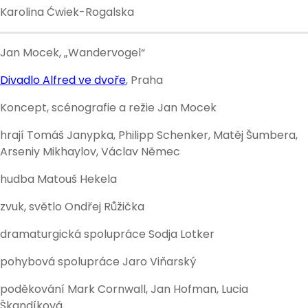
Karolina Ćwiek-Rogalska
Jan Mocek, „Wandervogel“
Divadlo Alfred ve dvoře
, Praha
Koncept, scénografie a režie Jan Mocek
hrají Tomáš Janypka, Philipp Schenker, Matěj Šumbera,
Arseniy Mikhaylov, Václav Němec
hudba Matouš Hekela
zvuk, světlo Ondřej Růžička
dramaturgická spolupráce Sodja Lotker
pohybová spolupráce Jaro Viňarský
poděkování Mark Cornwall, Jan Hofman, Lucia
Škandíková