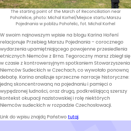
The starting point of the March of Reconciliation near
Pohořelice, photo: Michal Korhel/Miejsce startu Marszu
Pojednania w pobliżu Pohořelic, fot. Michal Korhel
W swoim najnowszym wpisie na blogu Karina Hoření
relacjonuje Przebieg Marszu Pojednania – corocznego
wydarzenia upamiętniającego powojenne przesiedlenia
etnicznych Niemców z Brna. Tegoroczny marsz zbiegł się
w czasie z kontrowersyjnym spotkaniem Stowarzyszenia
Niemców Sudeckich w Czechach, co wywołało ponowną
debatę. Karina analizuje sprzeczne narracje historyczne:
jedną skoncentrowaną na pojednaniu i pamięci o
wypędzonej ludności, oraz drugą, podkreślającą szerszy
kontekst okupacji nazistowskiej i rolę niektórych
Niemców sudeckich w rozpadzie Czechosłowacji.
Link do wpisu znajdą Państwo
tutaj
.