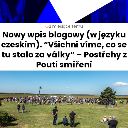
2 miesiące temu
Nowy wpis blogowy (w języku
czeskim). “Všichni víme, co se
tu stalo za války” – Postřehy z
Pouti smíření