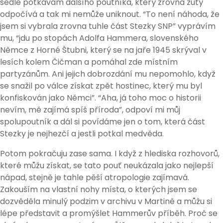
sedle potkávám dalšího poutníka, který zrovna zutý
odpočívá a tak mi nemůže uniknout. “To není náhoda, že
jsem si vybrala zrovna tuhle část Stezky SNP” vyprávím
mu, “jdu po stopách Adolfa Hammera, slovenského
Němce z Horné Štubni, který se na jaře 1945 skrýval v
lesích kolem Čičman a pomáhal zde místním
partyzánům. Ani jejich dobrozdání mu nepomohlo, když
se snažil po válce získat zpět hostinec, který mu byl
konfiskován jako Němci”. “Aha, já toho moc o historii
nevím, mě zajímá spíš příroda”, odpoví mi můj
spolupoutník a dál si povídáme jen o tom, která část
Stezky je nejhezčí a jestli potkal medvěda.
Potom pokračuju zase sama. I když z hlediska rozhovorů,
které můžu získat, se tato pouť neukázala jako nejlepší
nápad, stejně je tahle pěší atropologie zajímavá.
Zakouším na vlastní nohy místa, o kterých jsem se
dozvěděla minulý podzim v archivu v Martině a můžu si
lépe představit a promýšlet Hammerův příběh. Proč se