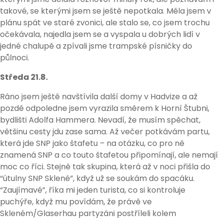
takové, se kterými jsem se ještě nepotkala. Měla jsem v
plánu spát ve staré zvonici, ale stalo se, co jsem trochu
očekávala, najedla jsem se a vyspala u dobrých lidí v
jedné chalupě a zpívali jsme trampské písničky do
půlnoci.
Středa 21.8.
Ráno jsem ještě navštívila další domy v Hadvize a až
pozdě odpoledne jsem vyrazila směrem k Horní Štubni,
bydlišti Adolfa Hammera. Nevadí, že musím spěchat,
většinu cesty jdu zase sama. Až večer potkávám partu,
která jde SNP jako štafetu – na otázku, co pro ně
znamená SNP a co touto štafetou připomínají, ale nemají
moc co říci. Stejně tak skupina, která až v noci přišla do
“útulny SNP Sklené”, když už se soukám do spacáku.
“Zaujímavé”, říka mi jeden turista, co si kontroluje
puchýře, když mu povídám, že právě ve
Skleném/Glaserhau partyzáni postříleli kolem