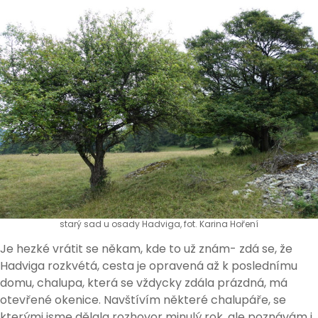
starý sad u osady Hadviga, fot. Karina Hoření
Je hezké vrátit se někam, kde to už znám- zdá se, že
Hadviga rozkvétá, cesta je opravená až k poslednímu
domu, chalupa, která se vždycky zdála prázdná, má
otevřené okenice. Navštívím některé chalupáře, se
kterými jsme dělala rozhovor minulý rok, ale poznávám i