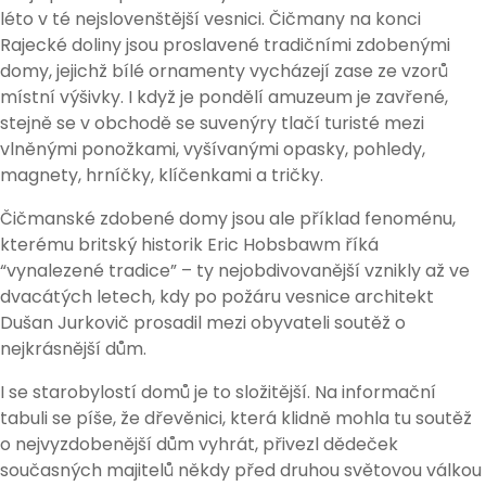
léto v té nejslovenštější vesnici. Čičmany na konci
Rajecké doliny jsou proslavené tradičními zdobenými
domy, jejichž bílé ornamenty vycházejí zase ze vzorů
místní výšivky. I když je pondělí amuzeum je zavřené,
stejně se v obchodě se suvenýry tlačí turisté mezi
vlněnými ponožkami, vyšívanými opasky, pohledy,
magnety, hrníčky, klíčenkami a tričky.
Čičmanské zdobené domy jsou ale příklad fenoménu,
kterému britský historik Eric Hobsbawm říká
“vynalezené tradice” – ty nejobdivovanější vznikly až ve
dvacátých letech, kdy po požáru vesnice architekt
Dušan Jurkovič prosadil mezi obyvateli soutěž o
nejkrásnější dům.
I se starobylostí domů je to složitější. Na informační
tabuli se píše, že dřevěnici, která klidně mohla tu soutěž
o nejvyzdobenější dům vyhrát, přivezl dědeček
současných majitelů někdy před druhou světovou válkou