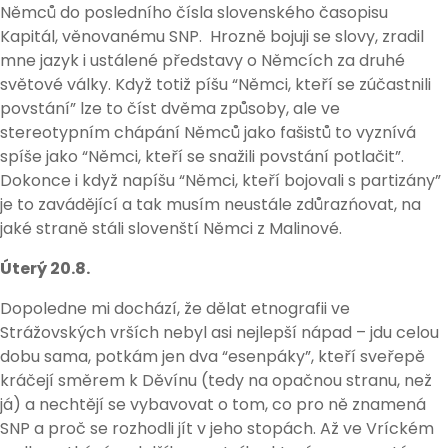
Němců do posledního čísla slovenského časopisu
Kapitál, věnovanému SNP. Hrozně bojuji se slovy, zradil
mne jazyk i ustálené představy o Němcích za druhé
světové války. Když totiž píšu “Němci, kteří se zúčastnili
povstání” lze to číst dvěma způsoby, ale ve
stereotypním chápání Němců jako fašistů to vyznívá
spíše jako “Němci, kteří se snažili povstání potlačit”.
Dokonce i když napíšu “Němci, kteří bojovali s partizány”
je to zavádějící a tak musím neustále zdůrazńovat, na
jaké straně stáli slovenští Němci z Malinové.
Úterý 20.8.
Dopoledne mi dochází, že dělat etnografii ve
Strážovských vrších nebyl asi nejlepší nápad – jdu celou
dobu sama, potkám jen dva “esenpáky”, kteří sveřepě
kráčejí směrem k Děvínu (tedy na opačnou stranu, než
já) a nechtějí se vybavovat o tom, co pro ně znamená
SNP a proč se rozhodli jít v jeho stopách. Až ve Vríckém