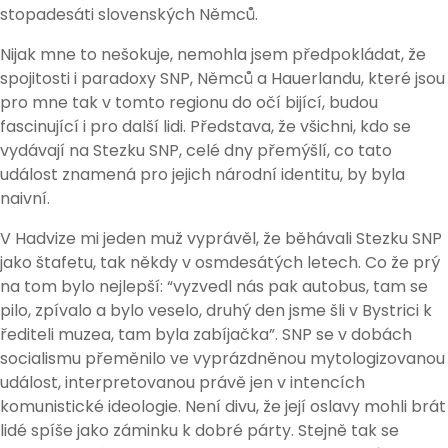
stopadesáti slovenských Němců.
Nijak mne to nešokuje, nemohla jsem předpokládat, že
spojitosti i paradoxy SNP, Němců a Hauerlandu, které jsou
pro mne tak v tomto regionu do očí bijící, budou
fascinující i pro další lidi. Představa, že všichni, kdo se
vydávají na Stezku SNP, celé dny přemýšlí, co tato
událost znamená pro jejich národní identitu, by byla
naivní.
V Hadvize mi jeden muž vyprávěl, že běhávali Stezku SNP
jako štafetu, tak někdy v osmdesátých letech. Co že prý
na tom bylo nejlepší: “vyzvedl nás pak autobus, tam se
pilo, zpívalo a bylo veselo, druhý den jsme šli v Bystrici k
řediteli muzea, tam byla zabíjačka”. SNP se v dobách
socialismu přeměnilo ve vyprázdněnou mytologizovanou
událost, interpretovanou právě jen v intencích
komunistické ideologie. Není divu, že její oslavy mohli brát
lidé spíše jako záminku k dobré párty. Stejně tak se