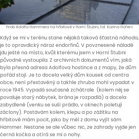
hrob Adolfa Hammera na hřbitově v Horní Štubni, fot. Karina Hoření
Když se mi v terénu stane nějaká taková šťastná náhoda,
je to opravdický náraz endorfinů. V povznesené náladě
jdu ještě na místo, kvůli kterému jsem v Horní Štubni
původně vystoupila. Z archivních dokumentů vím, jaká
byla přesná adresa Adolfova hostince a z mapy, že dům
pořád stojí. Je to docela velký dům kousek od centra
obce, není přestavěný a takhle zhruba mohl vypadat v
roce 1945. Vypadá současně zchátrale (kolem něj se
povaluje starý nábytek, brána je rozpadlá) a docela
zabydleně (venku se suší prádlo, v oknech poletují
záclony). Postávám kolem, klepu a po zážitku na
hřbitově mám pocit, jako by měl z domu vyjít sám
Hammer. Nestane se ale vůbec nic, ze zahrady vyjde jen
černá kočka a otírá se mi o nohy.