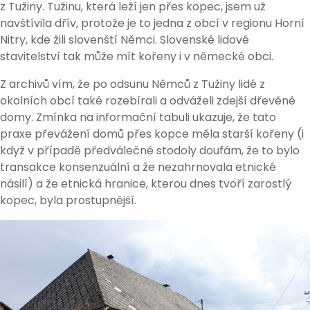
z Tužiny. Tužinu, která leží jen přes kopec, jsem už
navštívila dřív, protože je to jedna z obcí v regionu Horní
Nitry, kde žili slovenští Němci. Slovenské lidové
stavitelství tak může mít kořeny i v německé obci.
Z archivů vím, že po odsunu Němců z Tužiny lidé z
okolních obcí také rozebírali a odváželi zdejší dřevěné
domy. Zmínka na informační tabuli ukazuje, že tato
praxe převážení domů přes kopce měla starší kořeny (i
když v případě předválečné stodoly doufám, že to bylo
transakce konsenzuální a že nezahrnovala etnické
násilí) a že etnická hranice, kterou dnes tvoří zarostlý
kopec, byla prostupnější.