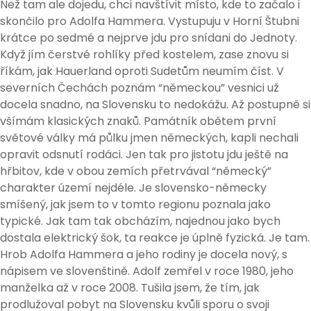
Než tam ale dojedu, chci navštívit místo, kde to začalo i
skončilo pro Adolfa Hammera. Vystupuju v Horní Štubni
krátce po sedmé a nejprve jdu pro snídani do Jednoty.
Když jím čerstvé rohlíky před kostelem, zase znovu si
říkám, jak Hauerland oproti Sudetům neumím číst. V
severních Čechách poznám “německou” vesnici už
docela snadno, na Slovensku to nedokážu. Až postupně si
všímám klasických znaků. Památník obětem první
světové války má půlku jmen německých, kapli nechali
opravit odsnutí rodáci. Jen tak pro jistotu jdu ještě na
hřbitov, kde v obou zemích přetrvával “německý”
charakter území nejdéle. Je slovensko-německy
smíšený, jak jsem to v tomto regionu poznala jako
typické. Jak tam tak obcházím, najednou jako bych
dostala elektrický šok, ta reakce je úplně fyzická. Je tam.
Hrob Adolfa Hammera a jeho rodiny je docela nový, s
nápisem ve slovenštině. Adolf zemřel v roce 1980, jeho
manželka až v roce 2008. Tušila jsem, že tím, jak
prodlužoval pobyt na Slovensku kvůli sporu o svoji