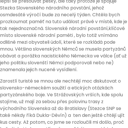
lepší se přesouvat pěšky, ale taky protože je spojuje
Stezka Slovenského národního povstání, jehož
osmdesáté výročí bude za necelý týden. Chtěla bych
prozkoumat paměť na tuto událost právě v místě, kde je
tak nejednoznačná. Slovenské národní povstání,klíčové
místo slovenské národní paměti , bylo totiž vnímáno
odlišně mezi obyvateli údolí, které se rozkládá pode
mnou. Většina slovenských Němců se musela partyzánů
obávat a porážka nacistického Německa ve válce (ať už
jeho politiku slovenští Němci podporovali nebo ne)
znamenala jejich nucené vysídlení.
Zarostlí turisté se mnou ale nechtějí moc diskutovat o
slovensko-německém soužití a etických otázkách
partyzánského boje. Ve Strážovských vrších, kde spolu
stojíme, už mají za sebou přes polovinu trasy z
východního Slovenska až do Bratislavy (Stezce SNP se
také někdy říká Dukla-Děvín) a ten den ještě chtějí ujít
kus cesty. Až potom, co jsme se rozloučili mi došlo, proč