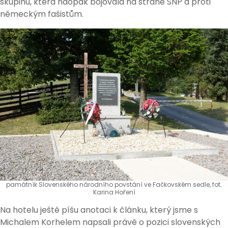
skupinu, která naopak bojovala na straně SNP a proti
německým fašistům.
památník Slovenského národního povstání ve Fačkovském sedle, fot.
Karina Hoření
Na hotelu ještě píšu anotaci k článku, který jsme s
Michalem Korhelem napsali právě o pozici slovenských