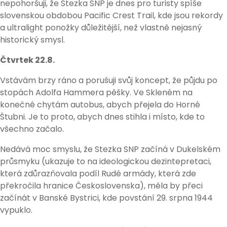
nepohoršuji, že Stezka SNP je dnes pro turisty spíše
slovenskou obdobou Pacific Crest Trail, kde jsou rekordy
a ultralight ponožky důležitější, než vlastně nejasný
historický smysl.
Čtvrtek 22.8.
Vstávám brzy ráno a porušuji svůj koncept, že půjdu po
stopách Adolfa Hammera pěšky. Ve Skleném na
konečné chytám autobus, abych přejela do Horné
Štubni. Je to proto, abych dnes stihla i místo, kde to
všechno začalo.
Nedává moc smyslu, že Stezka SNP začíná v Dukelském
průsmyku (ukazuje to na ideologickou dezintepretaci,
která zdůrazňovala podíl Rudé armády, která zde
překročila hranice Československa), měla by přeci
začínát v Banské Bystrici, kde povstání 29. srpna 1944
vypuklo.