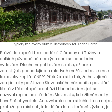
typický malovaný dům v Čičmanech, fot. Karina Hoření
Právě do kopců které oddělují Čičmany od Tužiny a
dalších původně německých obcí se odpoledne
vydávám. Dlouho nepotkávám nikoho, až partu
zarostlých pochodujících mladých mužů. Jeden se mne
lakonicky zeptá: “SNP?” Přeložím si to tak, že ho zajímá,
zda jdu taky po Stezce Slovenského národního povstání,
která v této etapě prochází i Hauerlandem, jak se
nazýval region na středním Slovensku, kde žili německy
hovořící obyvatelé. Ano, vybrala jsem si tuhle trasu nejen
protože po místech, kde dělám letos terénní výzkum, je