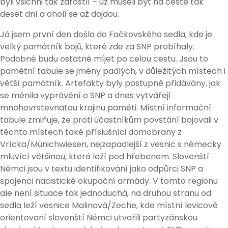
byli všichni tak zarostlí – už museli být na cestě tak
deset dní a oholí se až dojdou.
Já jsem první den došla do Fačkovského sedla, kde je
velký památník bojů, které zde za SNP probíhaly.
Podobné budu ostatně míjet po celou cestu. Jsou to
pamětní tabule se jmény padlých, v důležitých místech i
větší památník. Artefakty byly postupně přidávány, jak
se měnila vyprávění o SNP a dnes vytvářejí
mnohovrstevnatou krajinu paměti. Místní informační
tabule zmiňuje, že proti účastníkům povstání bojovali v
těchto místech také příslušníci domobrany z
Vrícka/Münichwiesen, nejzapadlejší z vesnic s německy
mluvící většinou, která leží pod hřebenem. Slovenští
Němci jsou v textu identifikování jako odpůrci SNP a
spojenci nacistické okupační armády. V tomto regionu
ale není situace tak jednoduchá, na druhou stranu od
sedla leží vesnice Malinová/Zeche, kde místní levicově
orientovaní slovenští Němci utvořili partyzánskou