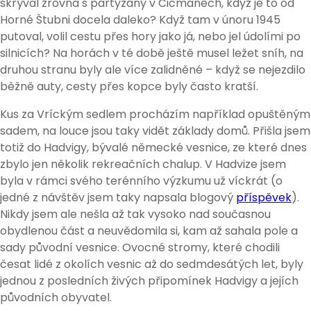
skrýval zrovna s partyzány v Čičmanech, když je to od
Horné Štubni docela daleko? Když tam v únoru 1945
putoval, volil cestu přes hory jako já, nebo jel údolími po
silnicích? Na horách v té době ještě musel ležet sníh, na
druhou stranu byly ale více zalidněné – když se nejezdilo
běžně auty, cesty přes kopce byly často kratší.
Kus za Vríckým sedlem procházím například opuštěným
sadem, na louce jsou taky vidět základy domů. Přišla jsem
totiž do Hadvigy, bývalé německé vesnice, ze které dnes
zbylo jen několik rekreačních chalup. V Hadvize jsem
byla v rámci svého terénního výzkumu už víckrát (o
jedné z návštěv jsem taky napsala blogový
příspěvek
).
Nikdy jsem ale nešla až tak vysoko nad současnou
obydlenou část a neuvědomila si, kam až sahala pole a
sady původní vesnice. Ovocné stromy, které chodili
česat lidé z okolích vesnic až do sedmdesátých let, byly
jednou z posledních živých připomínek Hadvigy a jejích
původních obyvatel.