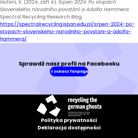
Hoření, K. (2024, září 4).
Srpen 2024. Po stopách
Slovenského národního povstání a Adolfa Hammera
.
Spectral Recycling Research Blog.
https://spectralrecycling.ispan.edu.pl/srpen-2024-po-
stopach-slovenskeho-narodniho-povstani-a-adolfa-
hammera/
Sprawdź nasz profil na Facebooku
zobacz fanpage
(w
nowym
oknie)
Polityka prywatności
Deklaracja dostępności